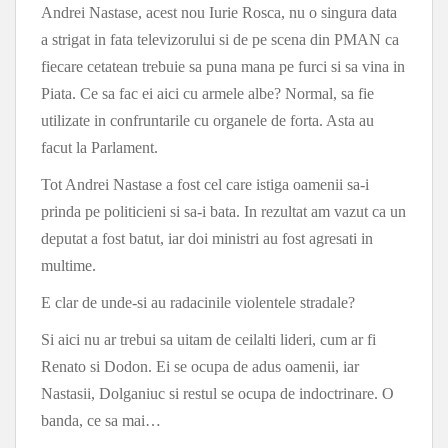
Andrei Nastase, acest nou Iurie Rosca, nu o singura data
a strigat in fata televizorului si de pe scena din PMAN ca
fiecare cetatean trebuie sa puna mana pe furci si sa vina in
Piata. Ce sa fac ei aici cu armele albe? Normal, sa fie
utilizate in confruntarile cu organele de forta. Asta au
facut la Parlament.
Tot Andrei Nastase a fost cel care istiga oamenii sa-i
prinda pe politicieni si sa-i bata. In rezultat am vazut ca un
deputat a fost batut, iar doi ministri au fost agresati in
multime.
E clar de unde-si au radacinile violentele stradale?
Si aici nu ar trebui sa uitam de ceilalti lideri, cum ar fi
Renato si Dodon. Ei se ocupa de adus oamenii, iar
Nastasii, Dolganiuc si restul se ocupa de indoctrinare. O
banda, ce sa mai…