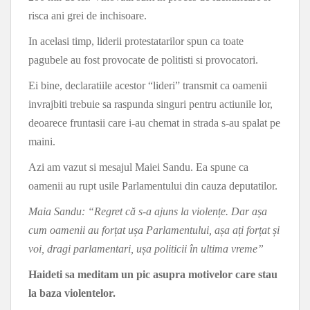
risca ani grei de inchisoare.
In acelasi timp, liderii protestatarilor spun ca toate
pagubele au fost provocate de politisti si provocatori.
Ei bine, declaratiile acestor “lideri” transmit ca oamenii
invrajbiti trebuie sa raspunda singuri pentru actiunile lor,
deoarece fruntasii care i-au chemat in strada s-au spalat pe
maini.
Azi am vazut si mesajul Maiei Sandu. Ea spune ca
oamenii au rupt usile Parlamentului din cauza deputatilor.
Maia Sandu: “Regret că s-a ajuns la violențe. Dar așa
cum oamenii au forțat ușa Parlamentului, așa ați forțat și
voi, dragi parlamentari, ușa politicii în ultima vreme”
Haideti sa meditam un pic asupra motivelor care stau
la baza violentelor.