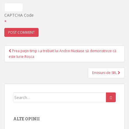
CAPTCHA Code
*
Prea puțin timp i-a trebuit lui Andrei Nastase să demonstreze că
Post navigation
este Iurie Roșca
Emisiuni de SRL
Search for:
ALTE OPINII