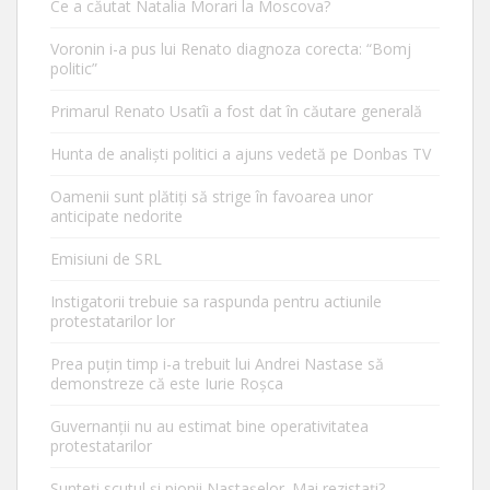
Ce a căutat Natalia Morari la Moscova?
Voronin i-a pus lui Renato diagnoza corecta: “Bomj
politic”
Primarul Renato Usatîi a fost dat în căutare generală
Hunta de analiști politici a ajuns vedetă pe Donbas TV
Oamenii sunt plătiți să strige în favoarea unor
anticipate nedorite
Emisiuni de SRL
Instigatorii trebuie sa raspunda pentru actiunile
protestatarilor lor
Prea puțin timp i-a trebuit lui Andrei Nastase să
demonstreze că este Iurie Roșca
Guvernanții nu au estimat bine operativitatea
protestatarilor
Sunteți scutul și pionii Nastașelor. Mai rezistați?