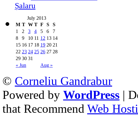
Șalaru
July 2013
M
T
W
T
F
S
S
1
2
3
4
5
6
7
8
9
10
11
12
13
14
15
16
17
18
19
20
21
22
23
24
25
26
27
28
29
30
31
« Jun
Aug »
©
Corneliu Gandrabur
Powered by
WordPress
| D
that Recommend
Web Hosti