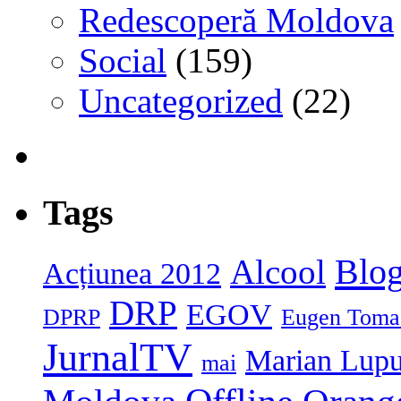
Redescoperă Moldova
Social
(159)
Uncategorized
(22)
Tags
Blog
Alcool
Acțiunea 2012
DRP
EGOV
DPRP
Eugen Toma
JurnalTV
Marian Lup
mai