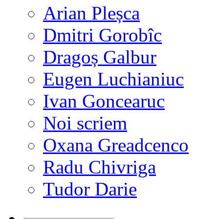
Arian Pleșca
Dmitri Gorobîc
Dragoș Galbur
Eugen Luchianiuc
Ivan Goncearuc
Noi scriem
Oxana Greadcenco
Radu Chivriga
Tudor Darie