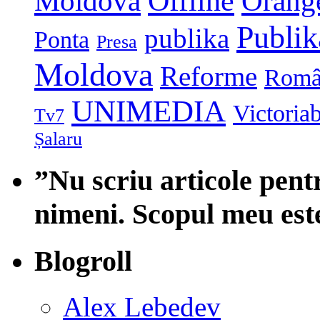
Moldova
Offline
Orang
Publi
publika
Ponta
Presa
Moldova
Reforme
Româ
UNIMEDIA
Victoria
Tv7
Șalaru
”Nu scriu articole pent
nimeni. Scopul meu est
Blogroll
Alex Lebedev