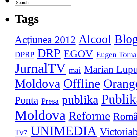
Tags
Blog
Alcool
Acțiunea 2012
DRP
EGOV
DPRP
Eugen Toma
JurnalTV
Marian Lup
mai
Moldova
Offline
Orang
Publi
publika
Ponta
Presa
Moldova
Reforme
Româ
UNIMEDIA
Victoria
Tv7