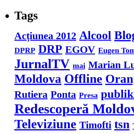
Tags
Blo
Alcool
Acțiunea 2012
DRP
EGOV
DPRP
Eugen To
JurnalTV
Marian L
mai
Moldova
Offline
Oran
publi
Rutiera
Ponta
Presa
Redescoperă Moldo
Televiziune
tsn
Timofti