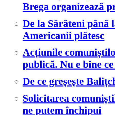
Brega organizează pr
De la Sărăteni până l
Americanii plătesc
Acțiunile comuniști
publică. Nu e bine ce 
De ce greșește Balițc
Solicitarea comunișt
ne putem închipui