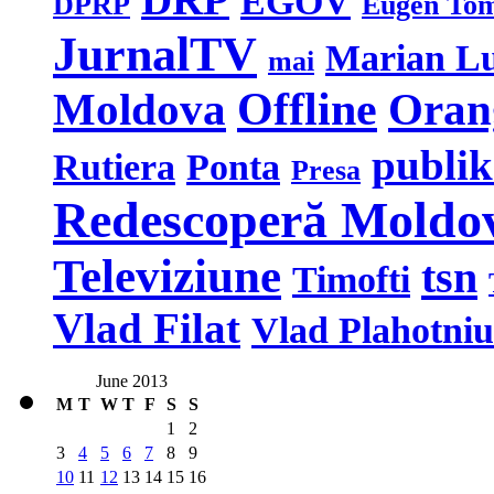
DRP
EGOV
DPRP
Eugen To
JurnalTV
Marian L
mai
Moldova
Offline
Oran
publi
Rutiera
Ponta
Presa
Redescoperă Moldo
Televiziune
tsn
Timofti
Vlad Filat
Vlad Plahotniu
June 2013
M
T
W
T
F
S
S
1
2
3
4
5
6
7
8
9
10
11
12
13
14
15
16