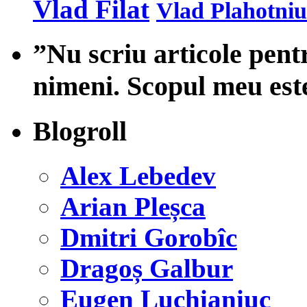
Vlad Filat
Vlad Plahotniu
”Nu scriu articole pent
nimeni. Scopul meu est
Blogroll
Alex Lebedev
Arian Pleșca
Dmitri Gorobîc
Dragoș Galbur
Eugen Luchianiuc