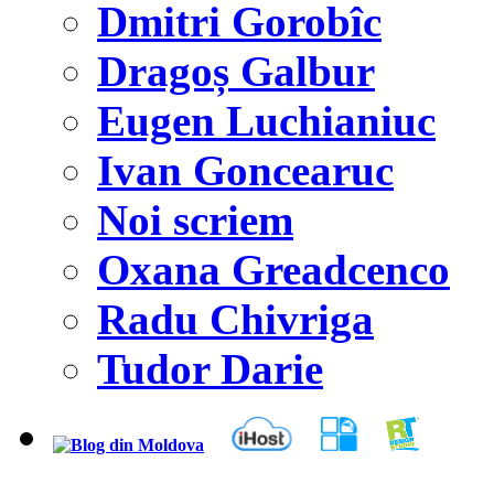
Dmitri Gorobîc
Dragoș Galbur
Eugen Luchianiuc
Ivan Goncearuc
Noi scriem
Oxana Greadcenco
Radu Chivriga
Tudor Darie