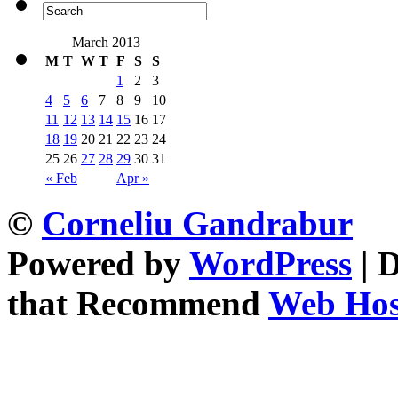
March 2013
M
T
W
T
F
S
S
1
2
3
4
5
6
7
8
9
10
11
12
13
14
15
16
17
18
19
20
21
22
23
24
25
26
27
28
29
30
31
« Feb
Apr »
©
Corneliu Gandrabur
Powered by
WordPress
| 
that Recommend
Web Host