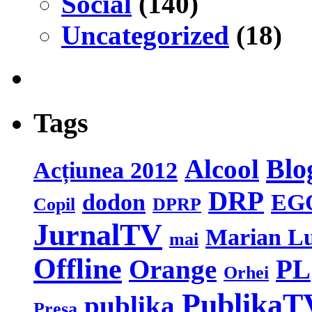
Social
(140)
Uncategorized
(18)
Tags
Blo
Alcool
Acțiunea 2012
DRP
dodon
EG
Copil
DPRP
JurnalTV
Marian L
mai
Offline
Orange
PL
Orhei
PublikaT
publika
Presa