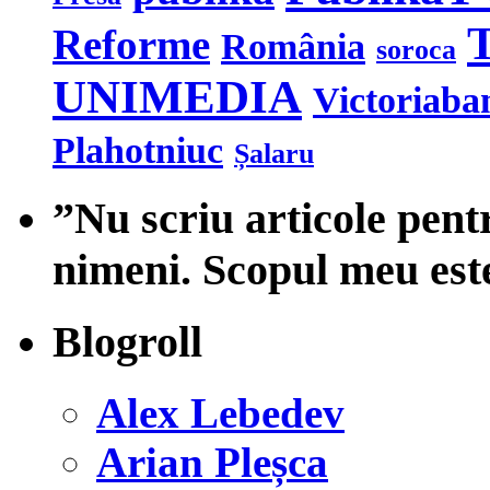
T
Reforme
România
soroca
UNIMEDIA
Victoriaba
Plahotniuc
Șalaru
”Nu scriu articole pent
nimeni. Scopul meu est
Blogroll
Alex Lebedev
Arian Pleșca