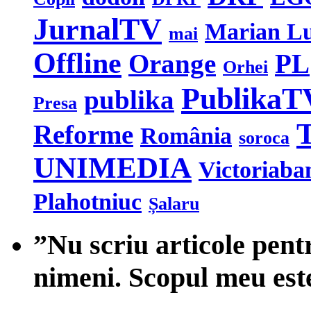
JurnalTV
Marian L
mai
Offline
Orange
PL
Orhei
PublikaT
publika
Presa
T
Reforme
România
soroca
UNIMEDIA
Victoriaba
Plahotniuc
Șalaru
”Nu scriu articole pent
nimeni. Scopul meu est