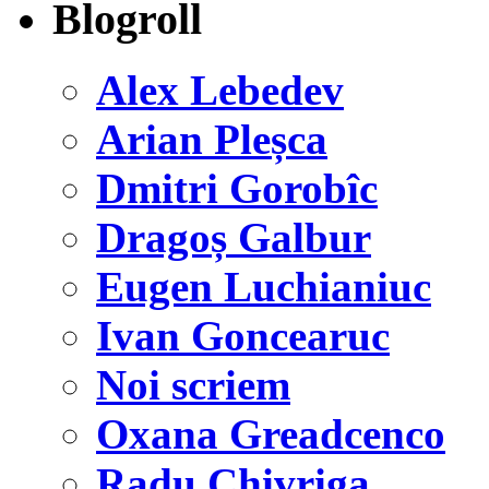
Blogroll
Alex Lebedev
Arian Pleșca
Dmitri Gorobîc
Dragoș Galbur
Eugen Luchianiuc
Ivan Goncearuc
Noi scriem
Oxana Greadcenco
Radu Chivriga