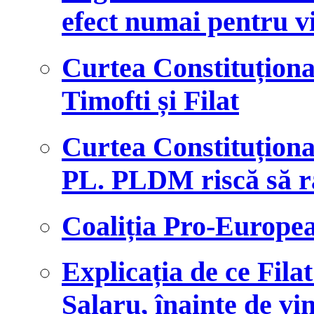
efect numai pentru vi
Curtea Constituționa
Timofti și Filat
Curtea Constituționa
PL. PLDM riscă să r
Coaliția Pro-Europe
Explicația de ce Fila
Șalaru, înainte de vi