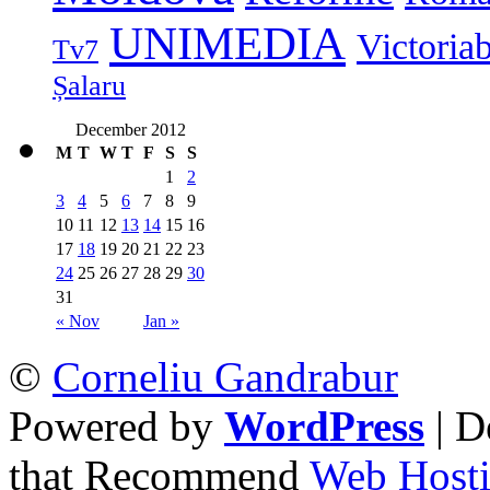
UNIMEDIA
Victoria
Tv7
Șalaru
December 2012
M
T
W
T
F
S
S
1
2
3
4
5
6
7
8
9
10
11
12
13
14
15
16
17
18
19
20
21
22
23
24
25
26
27
28
29
30
31
« Nov
Jan »
©
Corneliu Gandrabur
Powered by
WordPress
| D
that Recommend
Web Hosti