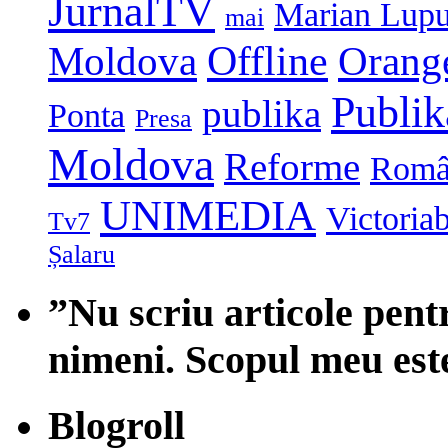
JurnalTV
Marian Lup
mai
Moldova
Offline
Orang
Publi
publika
Ponta
Presa
Moldova
Reforme
Româ
UNIMEDIA
Victoria
Tv7
Șalaru
”Nu scriu articole pent
nimeni. Scopul meu est
Blogroll