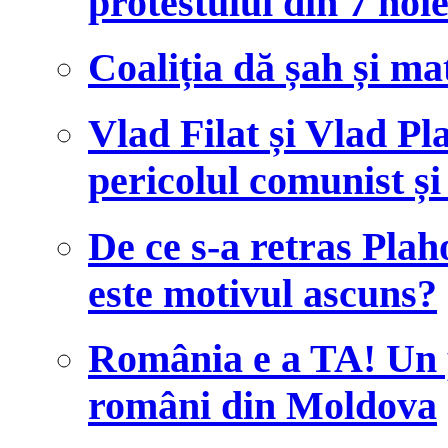
protestului din 7 no
Coaliția dă șah și ma
Vlad Filat și Vlad Pl
pericolul comunist și
De ce s-a retras Plah
este motivul ascuns?
România e a TA! Un pr
români din Moldova