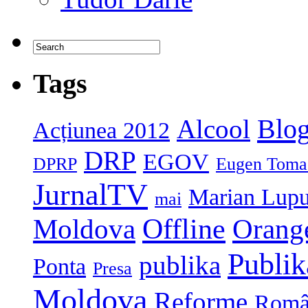
Tags
Blog
Alcool
Acțiunea 2012
DRP
EGOV
DPRP
Eugen Toma
JurnalTV
Marian Lup
mai
Moldova
Offline
Orang
Publi
publika
Ponta
Presa
Moldova
Reforme
Româ