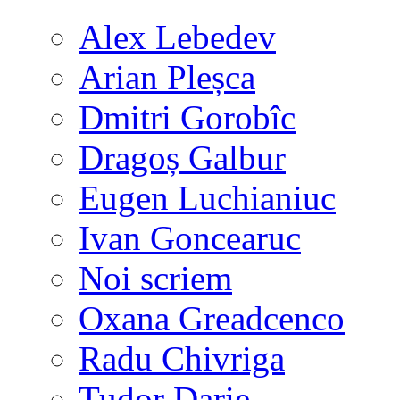
Alex Lebedev
Arian Pleșca
Dmitri Gorobîc
Dragoș Galbur
Eugen Luchianiuc
Ivan Goncearuc
Noi scriem
Oxana Greadcenco
Radu Chivriga
Tudor Darie