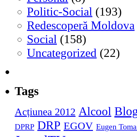
Politic-Social
(193)
Redescoperă Moldova
Social
(158)
Uncategorized
(22)
Tags
Blog
Alcool
Acțiunea 2012
DRP
EGOV
DPRP
Eugen Toma