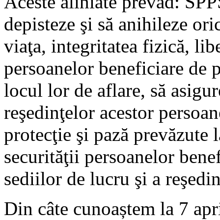
Aceste aliniate prevăd: SPPS
depisteze şi să anihileze ori
viaţa, integritatea fizică, li
persoanelor beneficiare de pr
locul lor de aflare, să asigur
reşedinţelor acestor persoan
protecţie şi pază prevăzute l
securităţii persoanelor benef
sediilor de lucru şi a reşedi
Din câte cunoaștem la 7 apri