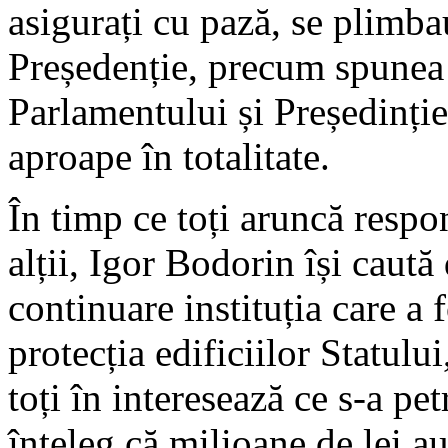
asigurați cu pază, se plimba
Președenție, precum spunea 
Parlamentului și Președinției
aproape în totalitate.
În timp ce toți aruncă respo
alții, Igor Bodorin își caut
continuare instituția care a 
protecția edificiilor Statulu
toți în interesează ce s-a pet
înțeleg că milioane de lei au