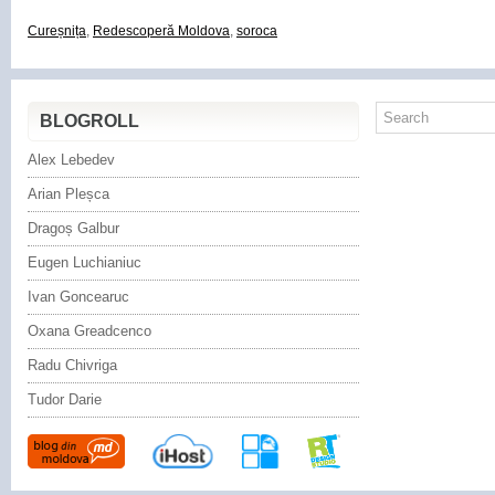
Cureșnița
,
Redescoperă Moldova
,
soroca
BLOGROLL
Alex Lebedev
Arian Pleșca
Dragoș Galbur
Eugen Luchianiuc
Ivan Goncearuc
Oxana Greadcenco
Radu Chivriga
Tudor Darie