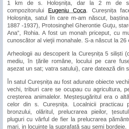
1 km de s. Holoșnița, dar la 2 m de s. 
compozitorului
Eugeniu Coca
. Cureșnița fa
Holoșnița, satul în care m-am născut, baștina
1887 -1937), Protosinghel Gherontie Guţu, stare
Ana”, Rohia. A fost un monah priceput, cu mu
cunoscător al vieţii monahale. S-a născut la 26
Arheologii au descoperit la Cureșnița 5 siliști 
mediu, în țările române, locului pe care fu
așezat un sat; vatra satului), care datează din se
În satul Cureșnița au fost adunate obiecte vechi,
vechi, triburi care se ocupau cu agricultura, pe
creșterea animalelor. Meșteșugăritul era o alt
celor din s. Cureșnița. Localnicii practicau p
bronzului, olăritul, prelucrarea pieilor, țesu
pluguri cu vârful de fier la prelucrarea pământu
mari, in locuințe la suprafață sau semi bordeie.