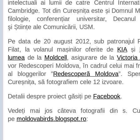
intelectuali ai lumii de catre Centrul Internat
Cambridge. Tot din Cureșnița este și Domnul Mi
filologie, conferențiar universitar, Decanul
şi Științe ale Comunicării, USM.
Pe data de 20 august 2012, sub patronajul Pr
Filat, la volanul mașinilor oferite de
KIA
și
lumea
de la
Moldcell
, asigurare de la
Victoria
vor Redescoperi Moldova, în cadrul celui mai f
al bloggerilor ”
Redescoperă Moldova
”. Spe
Cureșnița, să fotografiem cele 12 izvoare.
Detalii despre proiect găsiți pe
Facebook
.
Vedeți mai jos câteva fotografii din s. Cu
pe
moldovabirds.blogspot.ro
: