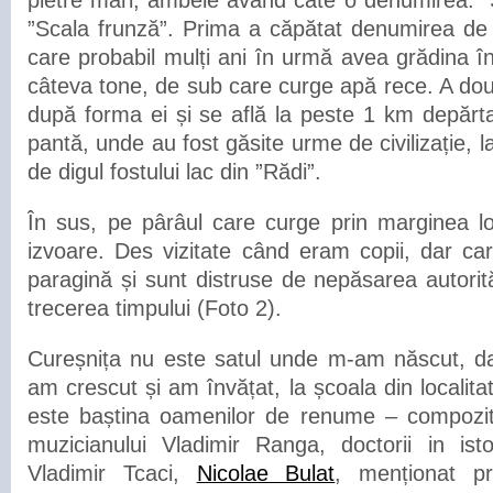
pietre mari, ambele având câte o denumirea: ”S
”Scala frunză”. Prima a căpătat denumirea de 
care probabil mulți ani în urmă avea grădina în 
câteva tone, de sub care curge apă rece. A dou
după forma ei și se află la peste 1 km depărta
pantă, unde au fost găsite urme de civilizație, 
de digul fostului lac din ”Rădi”.
În sus, pe pârâul care curge prin marginea loc
izvoare. Des vizitate când eram copii, dar c
paragină și sunt distruse de nepăsarea autorităț
trecerea timpului (Foto 2).
Cureșnița nu este satul unde m-am născut, da
am crescut și am învățat, la școala din localita
este baștina oamenilor de renume – compozit
muzicianului Vladimir Ranga, doctorii in ist
Vladimir Tcaci,
Nicolae Bulat
, menționat p