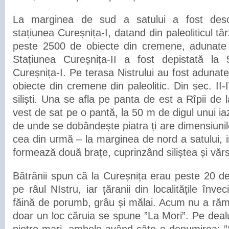
La marginea de sud a satului a fost desco
stațiunea Cureșnița-I, datand din paleoliticul t
peste 2500 de obiecte din cremene, adunate î
Stațiunea Cureșnița-II a fost depistată l
Cureșnița-I. Pe terasa Nistrului au fost aduna
obiecte din cremene din paleolitic. Din sec. II-
siliști. Una se afla pe panta de est a Rîpii de 
vest de sat pe o pantă, la 50 m de digul unui ia
de unde se dobândește piatra ți are dimensiuni
cea din urmă – la marginea de nord a satului, i
formează două brațe, cuprinzând siliștea și văr
Bătrânii spun că la Cureșnița erau peste 20 de
pe râul NIstru, iar țăranii din localitățile înv
făină de porumb, grâu și mălai. Acum nu a răm
doar un loc căruia se spune ”La Mori”. Pe dealu