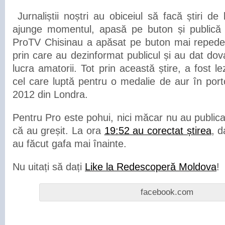
Jurnaliștii noștri au obiceiul să facă știri d
ajunge momentul, apasă pe buton și publică 
ProTV Chisinau a apăsat pe buton mai repede ș
prin care au dezinformat publicul și au dat do
lucra amatorii. Tot prin această știre, a fost l
cel care luptă pentru o medalie de aur în port
2012 din Londra.
Pentru Pro este pohui, nici măcar nu au public
că au greșit. La ora
19:52 au corectat știrea
, d
au făcut gafa mai înainte.
Nu uitați să dați
L
ike la Redescoperă Moldova
!
facebook.com