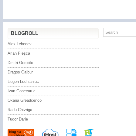
BLOGROLL
Alex Lebedev
Arian Pleșca
Dmitri Gorobîc
Dragoș Galbur
Eugen Luchianiuc
Ivan Goncearuc
Oxana Greadcenco
Radu Chivriga
Tudor Darie