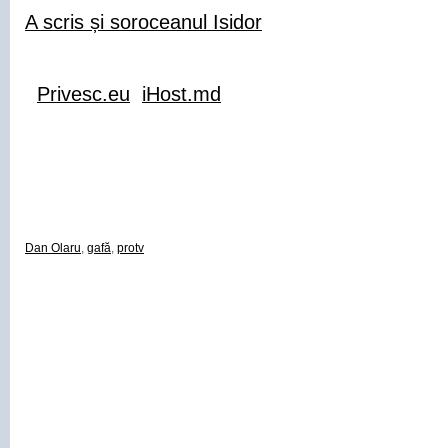
A scris și soroceanul Isidor
Privesc.eu
iHost.md
Dan Olaru
,
gafă
,
protv