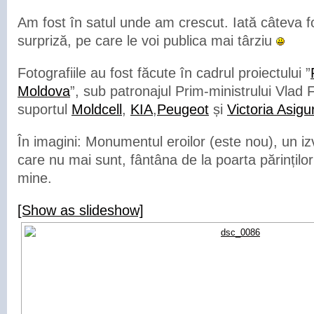
Am fost în satul unde am crescut. Iată câteva f
surpriză, pe care le voi publica mai târziu
Fotografiile au fost făcute în cadrul proiectului ”
Moldova
”, sub patronajul Prim-ministrului Vlad F
suportul
Moldcell
,
KIA
,
Peugeot
și
Victoria Asigu
În imagini: Monumentul eroilor (este nou), un iz
care nu mai sunt, fântâna de la poarta părințilo
mine.
[Show as slideshow]