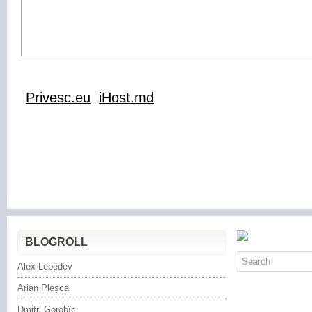
Privesc.eu
iHost.md
BLOGROLL
Alex Lebedev
Arian Pleșca
Dmitri Gorobîc