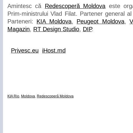
Amintesc că
Redescoperă Moldova
este orga
Prim-ministrului Vlad Filat. Partener general al
Parteneri:
KIA Moldova
,
Peugeot Moldova
,
V
Magazin
,
RT Design Studio
,
DIP
.
Privesc.eu
iHost.md
KIA Rio
,
Moldova
,
Redescoperă Moldova