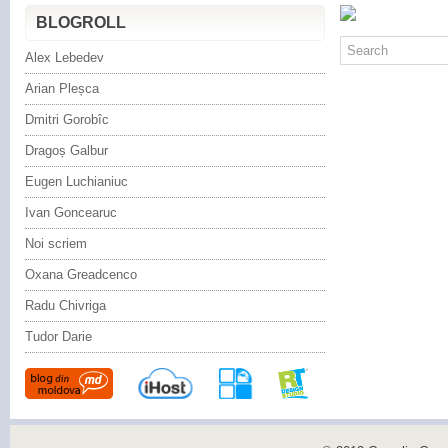
BLOGROLL
Alex Lebedev
Arian Pleșca
Dmitri Gorobîc
Dragoș Galbur
Eugen Luchianiuc
Ivan Goncearuc
Noi scriem
Oxana Greadcenco
Radu Chivriga
Tudor Darie