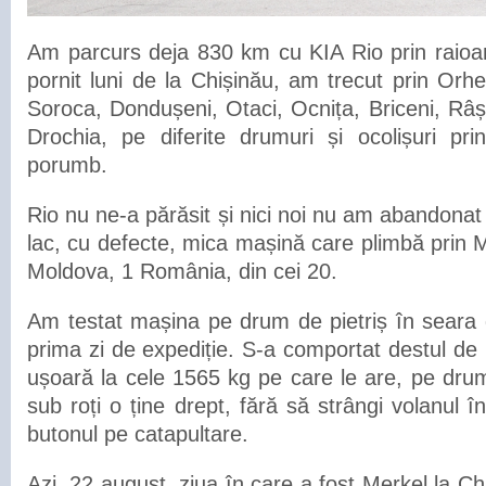
Am parcurs deja 830 km cu KIA Rio prin raioa
pornit luni de la Chișinău, am trecut prin Orhe
Soroca, Dondușeni, Otaci, Ocnița, Briceni, Râș
Drochia, pe diferite drumuri și ocolișuri pri
porumb.
Rio nu ne-a părăsit și nici noi nu am abandona
lac, cu defecte, mica mașină care plimbă prin 
Moldova, 1 România, din cei 20.
Am testat mașina pe drum de pietriș în seara d
prima zi de expediție. S-a comportat destul de
ușoară la cele 1565 kg pe care le are, pe drum
sub roți o ține drept, fără să strângi volanul î
butonul pe catapultare.
Azi, 22 august, ziua în care a fost Merkel la C