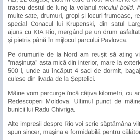
traseu destul de lung la volanul
micului bolid.
A
multe sate, drumuri, gropi și locuri frumoase, r
special Conacul lui Krupenski, din satul Lar
ajuns cu KIA Rio, mergând pe un drum asfaltat 
și pietriș până în mijlocul parcului Pavlovca.
Pe drumurile de la Nord am reușit să ating v
”mașinuța” asta mică din interior, mare la exter
500 l, unde au încăput 4 saci de dormit, bagaj
culese din livada de la Șeptelici.
Mâine vom parcurge încă câțiva kilometri, cu a
Redescoperi Moldova. Ultimul punct de mâine
bunicii lui Radu Chivriga.
Alte impresii despre Rio voi scrie săptămâna vii
spun sincer, mașina e formidabilă pentru călători