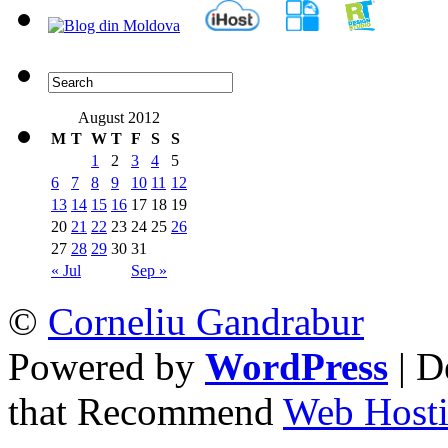
August 2012
M
T
W
T
F
S
S
1
2
3
4
5
6
7
8
9
10
11
12
13
14
15
16
17
18
19
20
21
22
23
24
25
26
27
28
29
30
31
« Jul
Sep »
©
Corneliu Gandrabur
Powered by
WordPress
| D
that Recommend
Web Hosti