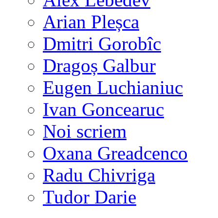
Arian Pleșca
Dmitri Gorobîc
Dragoș Galbur
Eugen Luchianiuc
Ivan Goncearuc
Noi scriem
Oxana Greadcenco
Radu Chivriga
Tudor Darie