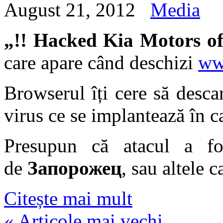
August 21, 2012
Media
„!! Hacked Kia Motors o
care apare când deschizi
ww
Browserul îți cere să desca
virus ce se implantează în c
Presupun că atacul a f
de
Запорожец
, sau altele 
Citește mai mult
«
Articole mai vechi