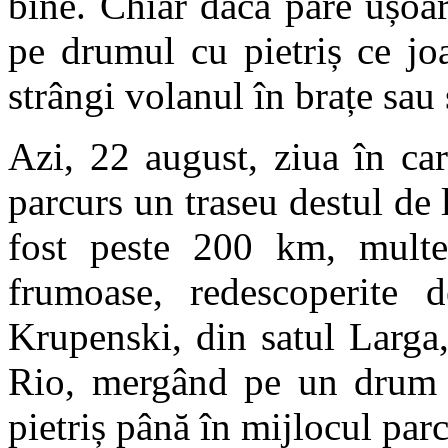
bine. Chiar dacă pare ușoar
pe drumul cu pietriș ce joa
strângi volanul în brațe sau 
Azi, 22 august, ziua în ca
parcurs un traseu destul de
fost peste 200 km, multe 
frumoase, redescoperite 
Krupenski, din satul Larga
Rio, mergând pe un drum as
pietriș până în mijlocul par