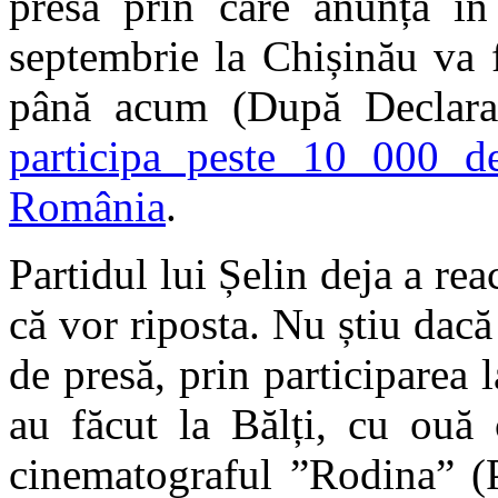
presă prin care anunță î
septembrie la Chișinău va 
până acum (După Declara
participa peste 10 000 d
România
.
Partidul lui Șelin deja a rea
că vor riposta. Nu știu dac
de presă, prin participarea 
au făcut la Bălți, cu ouă c
cinematograful ”Rodina” (