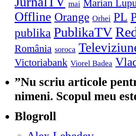
JurnalTV
Marian Lup
mai
Offline
P
Orange
PL
Orhei
Red
PublikaTV
publika
Televiziun
România
soroca
Vlad
Victoriabank
Viorel Badea
”Nu scriu articole pent
nimeni. Scopul meu est
Blogroll
Alex Lebedev