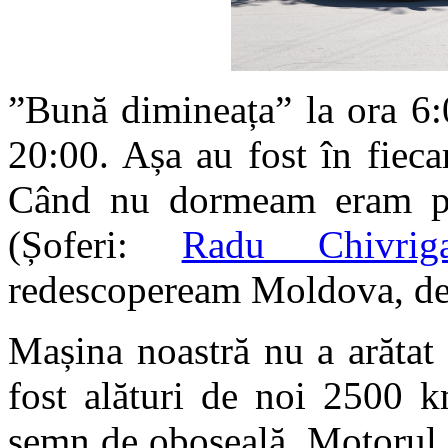
”Bună dimineața” la ora 6:
20:00. Așa au fost în fiec
Când nu dormeam eram pe
(Șoferi:
Radu Chivrig
redescopeream Moldova, de l
Mașina noastră nu a arătat
fost alături de noi 2500 k
semn de oboseală. Motorul,