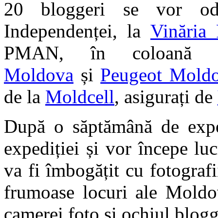
20 bloggeri se vor odi
Independenței, la
Vinăria 
PMAN, în coloană
Moldova
și
Peugeot Mold
de la
Moldcell
, asigurați de
După o săptămână de expedi
expediției și vor începe lu
va fi îmbogățit cu fotografi
frumoase locuri ale Moldov
camerei foto și ochiul blogg