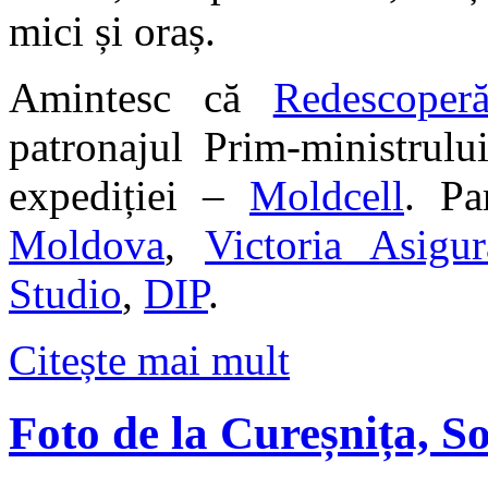
mici și oraș.
Amintesc că
Redescoper
patronajul Prim-ministrulu
expediției –
Moldcell
. Pa
Moldova
,
Victoria Asigur
Studio
,
DIP
.
Citește mai mult
Foto de la Cureșnița, S