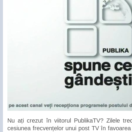
Nu ați crezut în viitorul PublikaTV? Zilele tr
cesiunea frecvențelor unui post TV în favoare