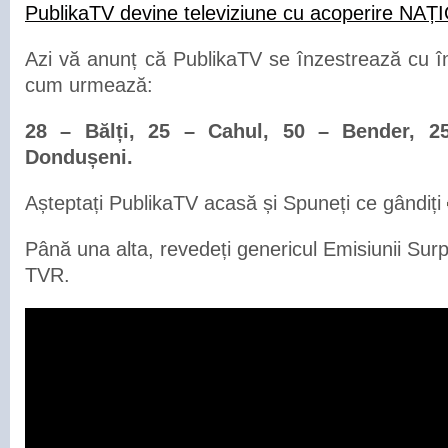
PublikaTV devine televiziune cu acoperire NA
Azi vă anunț că PublikaTV se înzestrează cu î
cum urmează:
28 – Bălți, 25 – Cahul, 50 – Bender, 2
Dondușeni.
Așteptați PublikaTV acasă și Spuneți ce gândiți
Până una alta, revedeți genericul Emisiunii Surp
TVR.