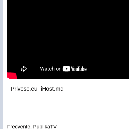
Privesc.eu
iHost.md
Frecvențe
,
PublikaTV