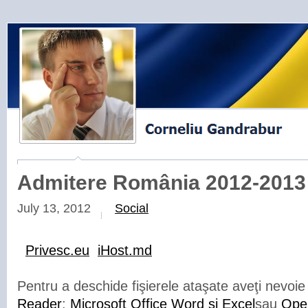
Admitere România 2012-2013
July 13, 2012
Social
Privesc.eu
iHost.md
Pentru a deschide fişierele ataşate aveţi nevoi
Reader
;
Microsoft Office Word și Excel
sau
Ope