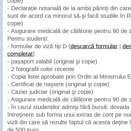
copie)
- Declarație notarială de la ambii părinţi din car
sunt de acord ca minorul să-şi facă studiile în R
copie)
- Asigurare medicală de călătorie pentru 90 de zi
Pentru studenți:
- formular de viză tip D (
descarcă formular
|
de
completat
)
- pașaport valabil (original şi copie)
- 2 fotografii color recente
- Copia listei aprobate prin Ordin al Ministrului 
- Certificat de naştere (original şi copie)
- Cazier judiciar (original şi copie)
- Asigurare medicală de călătorie pentru 90 de zi
- În cazul studenților admişi fără bursă: dovada
întreţinere sub forma unui extras de cont pe num
viză din care să rezulte faptul că acesta deţin
de 500 euro.