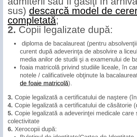
admiterii sau îl găsiţi în arhi
sus)
descarcă model de cere
completată
;
2.
Copii legalizate după:
diploma de bacalaureat (pentru absolvenţii
curent după adeverinţa de absolvire a liceu
media anilor de studii şi a examenului de b
foaia matricolă privind studiile liceale, în ca
notele / calificativele obţinute la bacalaureat
de foaie matricolă
).
3.
Copie legalizată a certificatului de naştere (
4.
Copie legalizată a certificatului de căsătorie 
5.
Copie legalizată a adeverinţei medicale care 
colectivitate
6.
Xerocopii după: