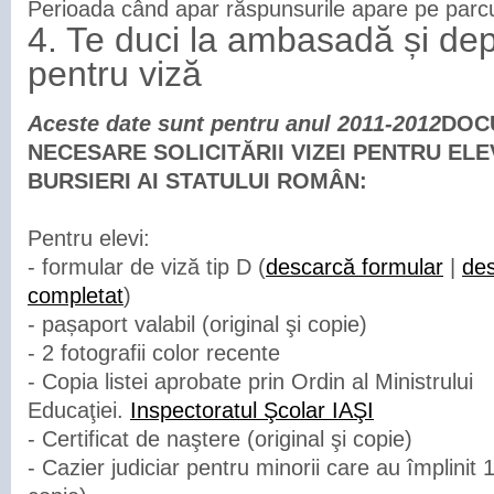
Perioada când apar răspunsurile apare pe parc
4. Te duci la ambasadă și dep
pentru viză
Aceste date sunt pentru anul 2011-2012
DOC
NECESARE SOLICITĂRII VIZEI PENTRU ELEV
BURSIERI AI STATULUI ROMÂN:
Pentru elevi:
- formular de viză tip D (
descarcă formular
|
de
completat
)
- pașaport valabil (original şi copie)
- 2 fotografii color recente
- Copia listei aprobate prin Ordin al Ministrului
Educaţiei.
Inspectoratul Şcolar IAŞI
- Certificat de naştere (original şi copie)
- Cazier judiciar pentru minorii care au împlinit 1