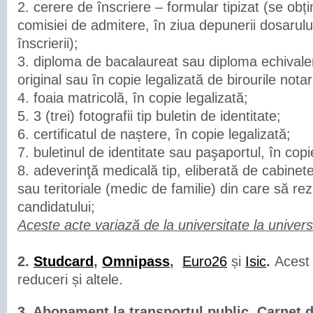
2. cerere de înscriere – formular tipizat (se obți
comisiei de admitere, în ziua depunerii dosarulu
înscrierii);
3. diploma de bacalaureat sau diploma echivale
original sau în copie legalizată de birourile notari
4. foaia matricolă, în copie legalizată;
5. 3 (trei) fotografii tip buletin de identitate;
6. certificatul de naștere, în copie legalizată;
7. buletinul de identitate sau paşaportul, în copi
8. adeverinţă medicală tip, eliberată de cabinet
sau teritoriale (medic de familie) din care să rez
candidatului;
Aceste acte variază de la universitate la univers
2.
Studcard
,
Omnipass
,
Euro26
și
Isic
.
Acest 
reduceri și altele.
3. Abonament la transportul public, Carnet 