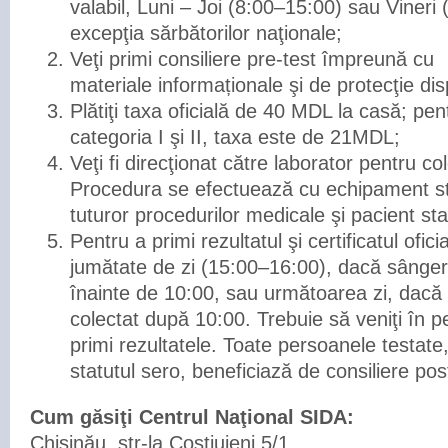
valabil, Luni – Joi (8:00–15:00) sau Vineri
excepţia sărbătorilor naţionale;
Veţi primi consiliere pre-test împreună cu
materiale informaționale şi de protecţie dis
Plătiţi taxa oficială de 40 MDL la casă; pent
categoria I şi II, taxa este de 21MDL;
Veţi fi direcţionat către laborator pentru co
Procedura se efectuează cu echipament st
tuturor procedurilor medicale şi pacient st
Pentru a primi rezultatul şi certificatul ofici
jumătate de zi (15:00–16:00), dacă sângere
înainte de 10:00, sau următoarea zi, dacă 
colectat după 10:00. Trebuie să veniţi în 
primi rezultatele. Toate persoanele testate,
statutul sero, beneficiază de consiliere pos
Cum găsiţi Centrul Naţional SIDA:
Chişinău, str-la Costiujeni 5/1