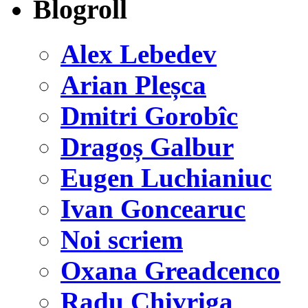
Blogroll
Alex Lebedev
Arian Pleșca
Dmitri Gorobîc
Dragoș Galbur
Eugen Luchianiuc
Ivan Goncearuc
Noi scriem
Oxana Greadcenco
Radu Chivriga