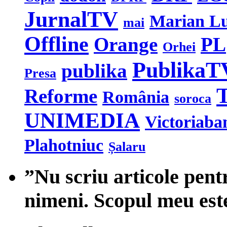
JurnalTV
Marian L
mai
Offline
Orange
PL
Orhei
PublikaT
publika
Presa
T
Reforme
România
soroca
UNIMEDIA
Victoriaba
Plahotniuc
Șalaru
”Nu scriu articole pent
nimeni. Scopul meu est