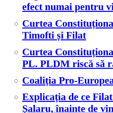
efect numai pentru vi
Curtea Constituționa
Timofti și Filat
Curtea Constituționa
PL. PLDM riscă să r
Coaliția Pro-Europe
Explicația de ce Fila
Șalaru, înainte de vi