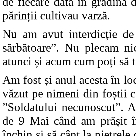
de fiecare dată în grădina 
părinții cultivau varză.
Nu am avut interdicție de 
sărbătoare”. Nu plecam ni
atunci și acum cum poți să te
Am fost și anul acesta în lo
văzut pe nimeni din foștii 
”Soldatului necunoscut”. A
de 9 Mai când am prășit î
închin și să cânt la pietrele