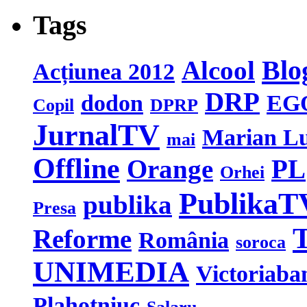
Tags
Blo
Alcool
Acțiunea 2012
DRP
dodon
EG
Copil
DPRP
JurnalTV
Marian L
mai
Offline
Orange
PL
Orhei
PublikaT
publika
Presa
T
Reforme
România
soroca
UNIMEDIA
Victoriaba
Plahotniuc