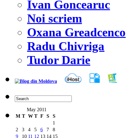
Ivan Goncearuc
Noi scriem
Oxana Greadcenco
Radu Chivriga
Tudor Darie
May 2011
M
T
W
T
F
S
S
1
2
3
4
5
6
7
8
9
10
11
12
13
14
15