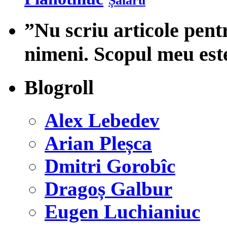
Șalaru
”Nu scriu articole pent
nimeni. Scopul meu est
Blogroll
Alex Lebedev
Arian Pleșca
Dmitri Gorobîc
Dragoș Galbur
Eugen Luchianiuc