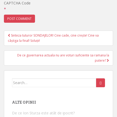
CAPTCHA Code
*
Sinteza tuturor SONDAJELOR! Cine cade, cine crește! Cine va
Post navigation
câștiga la final! Soluții!
De ce guvernarea actuala nu are voturi suficiente sa ramana la
putere?
Search for:
ALTE OPINII
De ce Ion Sturza este atât de ipocrit?