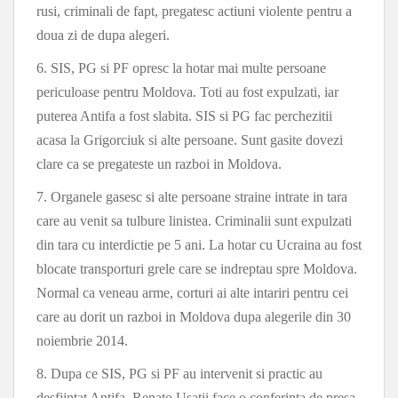
rusi, criminali de fapt, pregatesc actiuni violente pentru a
doua zi de dupa alegeri.
6. SIS, PG si PF opresc la hotar mai multe persoane
periculoase pentru Moldova. Toti au fost expulzati, iar
puterea Antifa a fost slabita. SIS si PG fac perchezitii
acasa la Grigorciuk si alte persoane. Sunt gasite dovezi
clare ca se pregateste un razboi in Moldova.
7. Organele gasesc si alte persoane straine intrate in tara
care au venit sa tulbure linistea. Criminalii sunt expulzati
din tara cu interdictie pe 5 ani. La hotar cu Ucraina au fost
blocate transporturi grele care se indreptau spre Moldova.
Normal ca veneau arme, corturi ai alte intariri pentru cei
care au dorit un razboi in Moldova dupa alegerile din 30
noiembrie 2014.
8. Dupa ce SIS, PG si PF au intervenit si practic au
desfiintat Antifa, Renato Usatii face o conferinta de presa