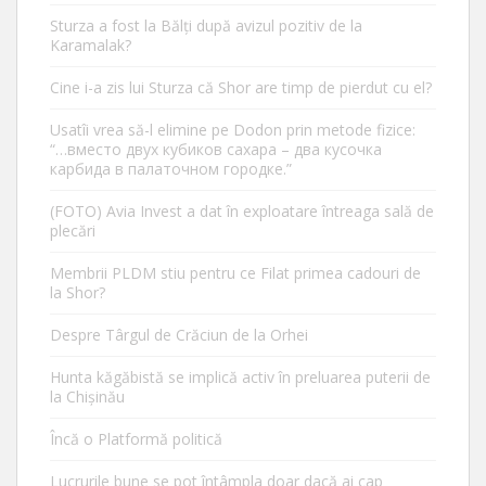
Sturza a fost la Bălți după avizul pozitiv de la
Karamalak?
Cine i-a zis lui Sturza că Shor are timp de pierdut cu el?
Usatîi vrea să-l elimine pe Dodon prin metode fizice:
“…вместо двух кубиков сахара – два кусочка
карбида в палаточном городке.”
(FOTO) Avia Invest a dat în exploatare întreaga sală de
plecări
Membrii PLDM stiu pentru ce Filat primea cadouri de
la Shor?
Despre Târgul de Crăciun de la Orhei
Hunta kăgăbistă se implică activ în preluarea puterii de
la Chișinău
Încă o Platformă politică
Lucrurile bune se pot întâmpla doar dacă ai cap