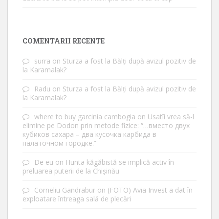
COMENTARII RECENTE
surra
on
Sturza a fost la Bălți după avizul pozitiv de
la Karamalak?
Radu
on
Sturza a fost la Bălți după avizul pozitiv de
la Karamalak?
where to buy garcinia cambogia
on
Usatîi vrea să-l
elimine pe Dodon prin metode fizice: “…вместо двух
кубиков сахара – два кусочка карбида в
палаточном городке.”
De eu
on
Hunta kăgăbistă se implică activ în
preluarea puterii de la Chișinău
Corneliu Gandrabur
on
(FOTO) Avia Invest a dat în
exploatare întreaga sală de plecări