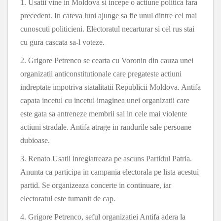
1. Usatii vine in Moldova si incepe o actiune politica fara
precedent. In cateva luni ajunge sa fie unul dintre cei mai
cunoscuti politicieni. Electoratul necarturar si cel rus stai
cu gura cascata sa-l voteze.
2. Grigore Petrenco se cearta cu Voronin din cauza unei
organizatii anticonstitutionale care pregateste actiuni
indreptate impotriva statalitatii Republicii Moldova. Antifa
capata incetul cu incetul imaginea unei organizatii care
este gata sa antreneze membrii sai in cele mai violente
actiuni stradale. Antifa atrage in randurile sale persoane
dubioase.
3. Renato Usatii inregiatreaza pe ascuns Partidul Patria.
Anunta ca participa in campania electorala pe lista acestui
partid. Se organizeaza concerte in continuare, iar
electoratul este tumanit de cap.
4. Grigore Petrenco, seful organizatiei Antifa adera la