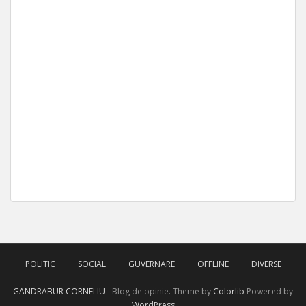
POLITIC
SOCIAL
GUVERNARE
OFFLINE
DIVERSE
GANDRABUR CORNELIU
- Blog de opinie. Theme by
Colorlib
Powered by
WordPress