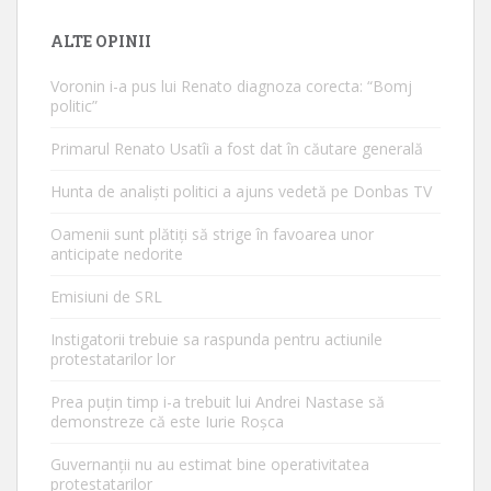
ALTE OPINII
Voronin i-a pus lui Renato diagnoza corecta: “Bomj
politic”
Primarul Renato Usatîi a fost dat în căutare generală
Hunta de analiști politici a ajuns vedetă pe Donbas TV
Oamenii sunt plătiți să strige în favoarea unor
anticipate nedorite
Emisiuni de SRL
Instigatorii trebuie sa raspunda pentru actiunile
protestatarilor lor
Prea puțin timp i-a trebuit lui Andrei Nastase să
demonstreze că este Iurie Roșca
Guvernanții nu au estimat bine operativitatea
protestatarilor