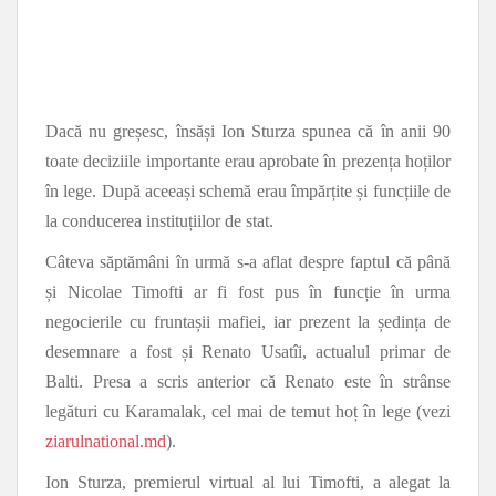
Dacă nu greșesc, însăși Ion Sturza spunea că în anii 90
toate deciziile importante erau aprobate în prezența hoților
în lege. După aceeași schemă erau împărțite și funcțiile de
la conducerea instituțiilor de stat.
Câteva săptămâni în urmă s-a aflat despre faptul că până
și Nicolae Timofti ar fi fost pus în funcție în urma
negocierile cu fruntașii mafiei, iar prezent la ședința de
desemnare a fost și Renato Usatîi, actualul primar de
Balti. Presa a scris anterior că Renato este în strânse
legături cu Karamalak, cel mai de temut hoț în lege (vezi
ziarulnational.md
).
Ion Sturza, premierul virtual al lui Timofti, a alegat la