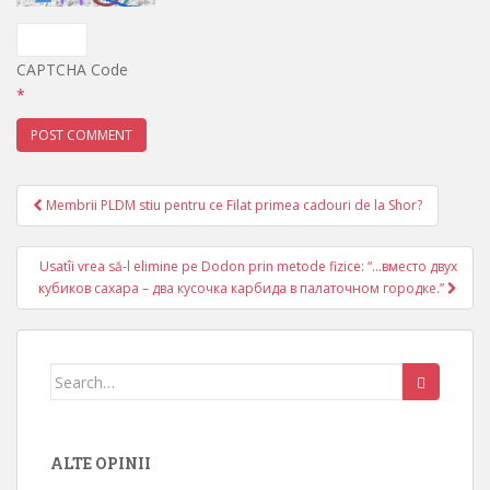
CAPTCHA Code
*
Membrii PLDM stiu pentru ce Filat primea cadouri de la Shor?
Post navigation
Usatîi vrea să-l elimine pe Dodon prin metode fizice: “…вместо двух
кубиков сахара – два кусочка карбида в палаточном городке.”
Search for:
ALTE OPINII