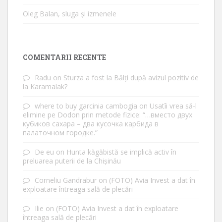
Oleg Balan, sluga și izmenele
COMENTARII RECENTE
Radu
on
Sturza a fost la Bălți după avizul pozitiv de
la Karamalak?
where to buy garcinia cambogia
on
Usatîi vrea să-l
elimine pe Dodon prin metode fizice: “…вместо двух
кубиков сахара – два кусочка карбида в
палаточном городке.”
De eu
on
Hunta kăgăbistă se implică activ în
preluarea puterii de la Chișinău
Corneliu Gandrabur
on
(FOTO) Avia Invest a dat în
exploatare întreaga sală de plecări
Ilie
on
(FOTO) Avia Invest a dat în exploatare
întreaga sală de plecări