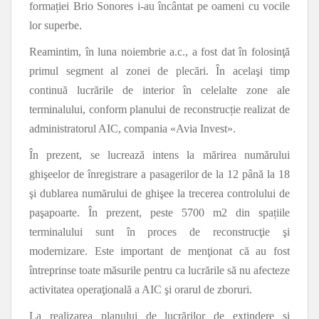
formației Brio Sonores i-au încântat pe oameni cu vocile
lor superbe.
Reamintim, în luna noiembrie a.c., a fost dat în folosinţă
primul segment al zonei de plecări. În acelaşi timp
continuă lucrările de interior în celelalte zone ale
terminalului, conform planului de reconstrucție realizat de
administratorul AIC, compania «Avia Invest».
În prezent, se lucrează intens la mărirea numărului
ghişeelor de înregistrare a pasagerilor de la 12 până la 18
şi dublarea numărului de ghişee la trecerea controlului de
paşapoarte. În prezent, peste 5700 m2 din spațiile
terminalului sunt în proces de reconstrucţie şi
modernizare. Este important de menţionat că au fost
întreprinse toate măsurile pentru ca lucrările să nu afecteze
activitatea operaţională a AIC şi orarul de zboruri.
La realizarea planului de lucrărilor de extindere şi