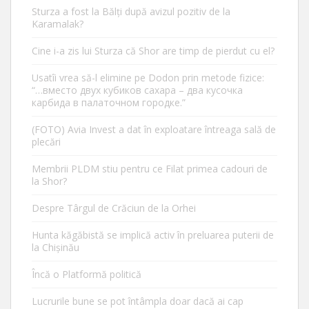
Sturza a fost la Bălți după avizul pozitiv de la
Karamalak?
Cine i-a zis lui Sturza că Shor are timp de pierdut cu el?
Usatîi vrea să-l elimine pe Dodon prin metode fizice:
“…вместо двух кубиков сахара – два кусочка
карбида в палаточном городке.”
(FOTO) Avia Invest a dat în exploatare întreaga sală de
plecări
Membrii PLDM stiu pentru ce Filat primea cadouri de
la Shor?
Despre Târgul de Crăciun de la Orhei
Hunta kăgăbistă se implică activ în preluarea puterii de
la Chișinău
Încă o Platformă politică
Lucrurile bune se pot întâmpla doar dacă ai cap