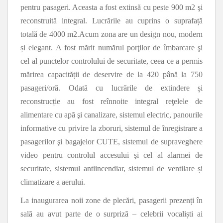
pentru pasageri. Aceasta a fost extinsă cu peste 900 m2 şi
reconstruită integral. Lucrările au cuprins o suprafață
totală de 4000 m2.Acum zona are un design nou, modern
și elegant. A fost mărit numărul porţilor de îmbarcare şi
cel al punctelor controlului de securitate, ceea ce a permis
mărirea capacității de deservire de la 420 până la 750
pasageri/oră. Odată cu lucrările de extindere și
reconstrucție au fost reînnoite integral reţelele de
alimentare cu apă şi canalizare, sistemul electric, panourile
informative cu privire la zboruri, sistemul de înregistrare a
pasagerilor şi bagajelor CUTE, sistemul de supraveghere
video pentru controlul accesului şi cel al alarmei de
securitate, sistemul antiincendiar, sistemul de ventilare și
climatizare a aerului.
La inaugurarea noii zone de plecări, pasagerii prezenți în
sală au avut parte de o surpriză – celebrii vocaliști ai