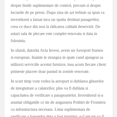
despre liniile suplimentare de control, precum si despre
lucrarile de pe peron. Dupa ziua de azi trebuie sa spun ca
investitorul a lansat inca un spatiu destinat pasagerilor,
ceea ce duce din nou la ridicarea calitatii deservirii. De
astazi sala de plecare este complet renovata si data in
folosinta.
In sfarsit, datorita Avia Invest, avem un Aeroport frumos
si european. Inainte te strangea in spate cand ajungeai sa
utilizezi serviciile acestui furnizor, insa acum fiecare client
primeste placere doar pasind in zonele renovate.
In scurt timp vom vedea la aeroport si dublarea ghiseelor
de inregistrare a calatorilor, plus va fi dublata si
capacitatea de verificare a pasapoartelor. Investitorul si-a
asumat obligatiile ce tin de asigurarea Politiei de Frontiera
cu infrastructura necesara. Linia suplimentara de
verificare a bagajelor deja a fost instalata. e-Gate tot va fi