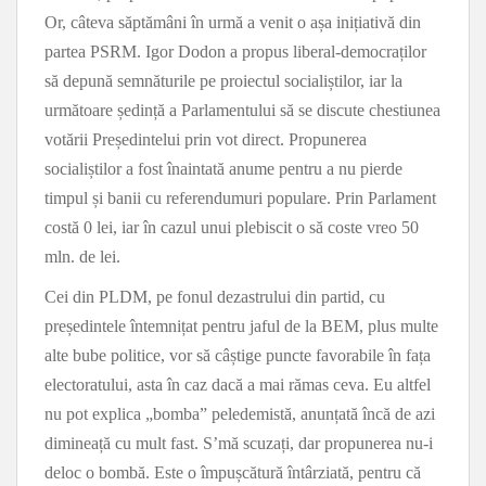
Or, câteva săptămâni în urmă a venit o așa inițiativă din
partea PSRM. Igor Dodon a propus liberal-democraților
să depună semnăturile pe proiectul socialiștilor, iar la
următoare ședință a Parlamentului să se discute chestiunea
votării Președintelui prin vot direct. Propunerea
socialiștilor a fost înaintată anume pentru a nu pierde
timpul și banii cu referendumuri populare. Prin Parlament
costă 0 lei, iar în cazul unui plebiscit o să coste vreo 50
mln. de lei.
Cei din PLDM, pe fonul dezastrului din partid, cu
președintele întemnițat pentru jaful de la BEM, plus multe
alte bube politice, vor să câștige puncte favorabile în fața
electoratului, asta în caz dacă a mai rămas ceva. Eu altfel
nu pot explica „bomba” peledemistă, anunțată încă de azi
dimineață cu mult fast. S’mă scuzați, dar propunerea nu-i
deloc o bombă. Este o împușcătură întârziată, pentru că