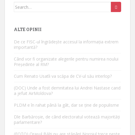
Search for:
ALTE OPINII
De ce FISC-ul îngrădește accesul la informația extrem
importantă?
Când vor fi organizate alegerile pentru numirea noului
Președinte al RM?
Cum Renato Usatîi va scăpa de CV-ul său interlop?
(DOC) Unde a fost demnitatea lui Andrei Nastase cand
a jefuit AirMoldova?
PLDM e în rahat până la gât, dar se ține de populisme
Dle Barbăroșie, de când electoratul votează majorități
parlamentare?
(FOTO) Orașul Bălți nu are stăpân! Noroiul trece peste