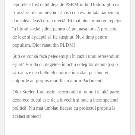
iepurele a fost ochit deja de PSRM-ul lui Dodon. Știu că
frunză-verde are nevoie să iasă cu ceva în fața oamenilor,
dar calea aleasă nu-i corectă. Ei mai bine ar merge repejor
în biroul socialiștilor, pentru că pe masa lor stă proiectul
de lege și așteaptă să fie susținut. Nu-i timp pentru
populism, Dlor ratați din PLDM!
Știți ce vor să facă peledemiștii în cazul unui referendum
eșuat? Vor da cu degetele în ochii colegilor deputați și o
să-i acuze de cheltuieli enorme în zadar, pe când ei
chipurile au propus modificarea prin Parlament!
Dlor Streleț, Lucinschi, scormoniți în gunoii în altă parte,
deoarece trucul este deja învechit și pute a incompetență
politică! Nu mai umblați fiecare cu proiectul propriu la
același subiect!