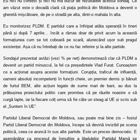
Eu nici nu contest și nici nu mă bucur de rezultatele acestui sondaj. Ce
am văzut este o dovadă clară că piața politică din Moldova a devenit o
gheretă mișcătoare, de pe o stradă pe alta, dintr-o mahala în alta.
Eu monitorizez PLDM. E partidul care a înfiripat atâta speranță în tineri
până și după 7 aprilie… încât a rămas doar de privit acum la această
formațiunea cum se tot coboară pe scară, alunecând ușor sub pragul
existenței. Așa că nu întrebați de ce nu fac referire și la alte partide.
Sondajul prezentat astăzi (vezi % pe net) demonstrează clar că PLDM a
devenit un partid minuscul, la fel ca președintele Vlad Furat. Cunoaștem
ce a acționat asupra acestei formațiuni. Corupția, traficul de influență,
oameni absoluți incompetenți în funcții cheie, un premier demis și bănuit
de furtul BEM, alte acțiuni legate de sume mari de bani, au dus la
prăbușirea proiectului politic care promitea că pe râurile noastre o să
curgă lapte, iar la fiecare colț urma să fie câte un steag al UE și scris sub
el „Suntem în UE”.
Partidul Liberal Democrat din Moldova, sau poate mai bine zis – fostul
Partid Liberal Democrat din Moldova, începe să devină invizibil pe scena
politică, ceea ce aruncă în sus alte partide. Este un proces democratic. E
asemănător ca procesul de înmulțire a libelulelor. Partidul Mamă se