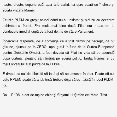
naște, crește, depune ouă, apar alte partid, iar spre seară se încheie și
scurta viață a Mamei.
Cei din PLDM au greșit atunci când nu au insistat și nici nu au acceptat
schimbarea frunții. Era mult mai bine dacă Filat era retras de la
conducere imediat după ce a fost demis de către Parlament.
Încercările disperate, de a convinge că a fost demis pe nedrept, că nu
știu ce, ajunsul pe la CEDO, apoi șutul în fund de la Curtea Europeană
pentru Drepturile Omului, a fost dovada că Filat nu vrea să se ascundă
după cortină, alegând să rămână pe scena politic, fardat frumos și cu
roșul obrazului sub pudra de la L’Oréal.
E timpul ca oul de Libelulă să iasă și să se lanseze în zbor. Poate că oul
este PPEM, poate că altul, însă trebuie deja să se nască în locul PLDM-
lui.
Da… PLDM a dat de rușine chiar și Stejarul lui Ștefan cel Mare. Trist.