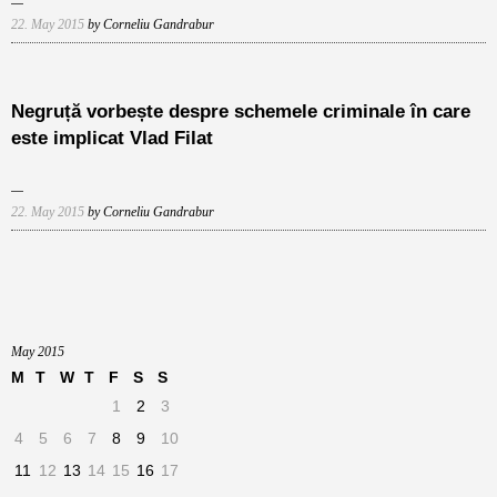
22. May 2015
by Corneliu Gandrabur
Negruță vorbește despre schemele criminale în care
este implicat Vlad Filat
22. May 2015
by Corneliu Gandrabur
May 2015
M
T
W
T
F
S
S
1
2
3
4
5
6
7
8
9
10
11
12
13
14
15
16
17