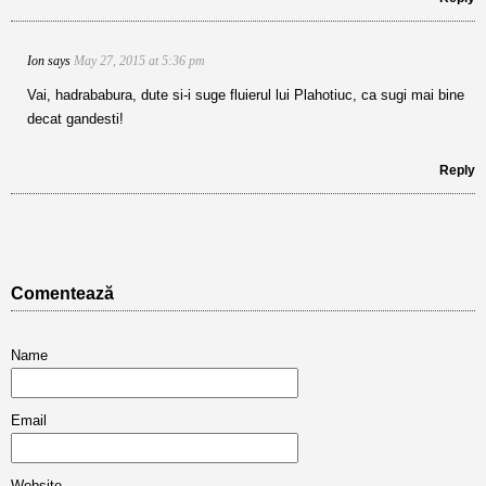
Ion
says
May 27, 2015 at 5:36 pm
Vai, hadrababura, dute si-i suge fluierul lui Plahotiuc, ca sugi mai bine
decat gandesti!
Reply
Comentează
Name
Email
Website