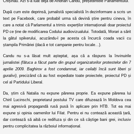
Chișinău. Azi s-a luat deja de Andrian Candu, președintele Parlamentului.
După cum este deprinsă, jurnalistă specialistă în dezinformare a scris un
text pe Facebook, care probabil urma să devină știre pentru cineva, în
care a notat că Parlamentul a trimis experților internaționali doar proiectul
PD ce ține de modificarea Codului audiovizualului. Totodată, Morari a sărit
la gâtul spikerului, acuzându-l pe acesta că încurcă coada vacii cu
ștampila Primăriei (dacă e tot campanie pentru locale…).
Candu nu s-a lăsat mult așteptat, așa că a răspuns la învinuirile
jurnalistei
(fătuca a făcut parte din grupul organizatorilor protestelor din 7
aprilie 2009. Baghirov a fost condamnat, iar ceilalți încă sunt liberi și
guralivi)
, precizând că au fost expediate toate proiectele, proiectul PD și
cel al Partidului Liberal.
Da, știm că Natalia nu expune părerea proprie. Ea expune părerea lui
Chiril Lucinschi, proprietarul postului TV care difuzează în Moldova cea
mai agresivă propagandă rusă pusă în aplicare prin HTB. Tot ea mai
expune și opinia oamenilor lui Filat. Pentru ei nu contează această țară,
dar contează să aibă ce redifuza și din ce să câștige bani grei, inclusiv
pentru complicitatea la războiul informațional.