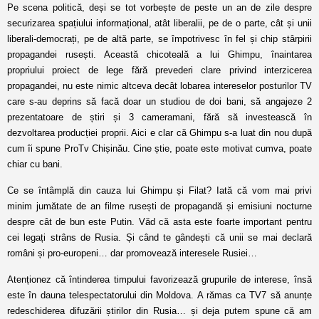
Pe scena politică, deși se tot vorbește de peste un an de zile despre
securizarea spațiului informațional, atât liberalii, pe de o parte, cât și unii
liberali-democrați, pe de altă parte, se împotrivesc în fel și chip stârpirii
propagandei rusești. Această chicoteală a lui Ghimpu, înaintarea
propriului proiect de lege fără prevederi clare privind interzicerea
propagandei, nu este nimic altceva decât lobarea intereselor posturilor TV
care s-au deprins să facă doar un studiou de doi bani, să angajeze 2
prezentatoare de știri și 3 cameramani, fără să investească în
dezvoltarea producției proprii. Aici e clar că Ghimpu s-a luat din nou după
cum îi spune ProTv Chișinău. Cine știe, poate este motivat cumva, poate
chiar cu bani.
Ce se întâmplă din cauza lui Ghimpu și Filat? Iată că vom mai privi
minim jumătate de an filme rusești de propagandă și emisiuni nocturne
despre cât de bun este Putin. Văd că asta este foarte important pentru
cei legați strâns de Rusia. Și când te gândești că unii se mai declară
români și pro-europeni… dar promovează interesele Rusiei…
Atenționez că întinderea timpului favorizează grupurile de interese, însă
este în dauna telespectatorului din Moldova. A rămas ca TV7 să anunțe
redeschiderea difuzării știrilor din Rusia… și deja putem spune că am