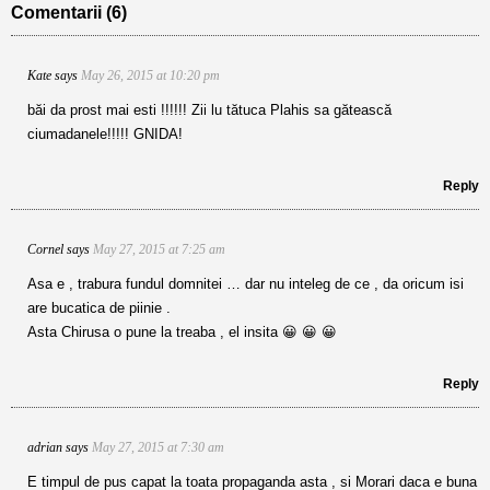
Comentarii (6)
Kate
says
May 26, 2015 at 10:20 pm
băi da prost mai esti !!!!!! Zii lu tătuca Plahis sa gătească
ciumadanele!!!!! GNIDA!
Reply
Cornel
says
May 27, 2015 at 7:25 am
Asa e , trabura fundul domnitei … dar nu inteleg de ce , da oricum isi
are bucatica de piinie .
Asta Chirusa o pune la treaba , el insita 😀 😀 😀
Reply
adrian
says
May 27, 2015 at 7:30 am
E timpul de pus capat la toata propaganda asta , si Morari daca e buna