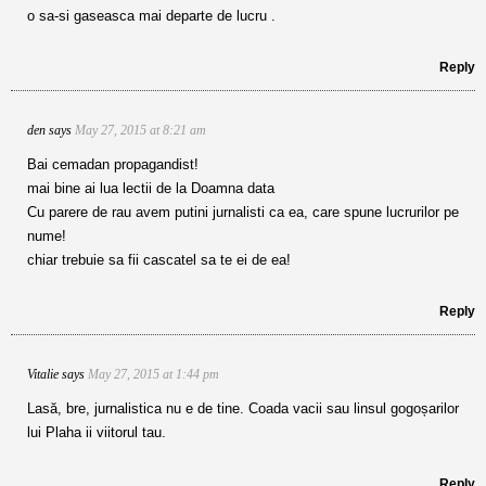
o sa-si gaseasca mai departe de lucru .
Reply
den
says
May 27, 2015 at 8:21 am
Bai cemadan propagandist!
mai bine ai lua lectii de la Doamna data
Cu parere de rau avem putini jurnalisti ca ea, care spune lucrurilor pe
nume!
chiar trebuie sa fii cascatel sa te ei de ea!
Reply
Vitalie
says
May 27, 2015 at 1:44 pm
Lasă, bre, jurnalistica nu e de tine. Coada vacii sau linsul gogoșarilor
lui Plaha ii viitorul tau.
Reply