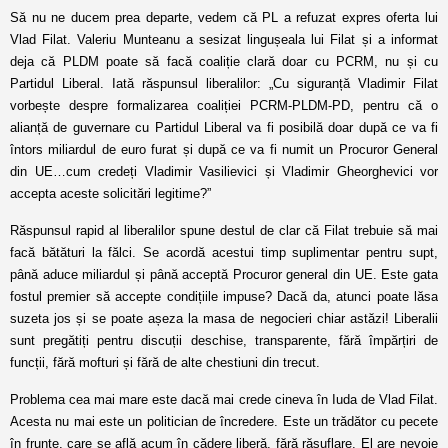
Să nu ne ducem prea departe, vedem că PL a refuzat expres oferta lui
Vlad Filat. Valeriu Munteanu a sesizat lingușeala lui Filat și a informat
deja că PLDM poate să facă coaliție clară doar cu PCRM, nu și cu
Partidul Liberal. Iată răspunsul liberalilor: „Cu siguranță Vladimir Filat
vorbește despre formalizarea coaliției PCRM-PLDM-PD, pentru că o
alianță de guvernare cu Partidul Liberal va fi posibilă doar după ce va fi
întors miliardul de euro furat și după ce va fi numit un Procuror General
din UE…cum credeți Vladimir Vasilievici și Vladimir Gheorghevici vor
accepta aceste solicitări legitime?”
Răspunsul rapid al liberalilor spune destul de clar că Filat trebuie să mai
facă bătături la fălci. Se acordă acestui timp suplimentar pentru supt,
până aduce miliardul și până acceptă Procuror general din UE. Este gata
fostul premier să accepte condițiile impuse? Dacă da, atunci poate lăsa
suzeta jos și se poate așeza la masa de negocieri chiar astăzi! Liberalii
sunt pregătiți pentru discuții deschise, transparente, fără împărțiri de
funcții, fără mofturi și fără de alte chestiuni din trecut.
Problema cea mai mare este dacă mai crede cineva în Iuda de Vlad Filat.
Acesta nu mai este un politician de încredere. Este un trădător cu pecete
în frunte, care se află acum în cădere liberă, fără răsuflare. El are nevoie