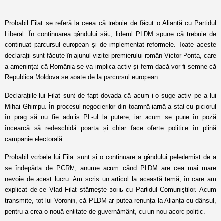
Probabil Filat se referă la ceea că trebuie de făcut o Alianță cu Partidul
Liberal. În continuarea gândului său, liderul PLDM spune că trebuie de
continuat parcursul european și de implementat reformele. Toate aceste
declarații sunt făcute în ajunul vizitei premierului român Victor Ponta, care
a amenințat că România se va implica activ și ferm dacă vor fi semne că
Republica Moldova se abate de la parcursul european.
Declarațiile lui Filat sunt de fapt dovada că acum i-o suge activ pe a lui
Mihai Ghimpu. În procesul negocierilor din toamnă-iarnă a stat cu piciorul
în prag să nu fie admis PL-ul la putere, iar acum se pune în poză
încearcă să redeschidă poarta și chiar face oferte politice în plină
campanie electorală.
Probabil vorbele lui Filat sunt și o continuare a gândului peledemist de a
se îndepărta de PCRM, anume acum când PLDM are cea mai mare
nevoie de acest lucru. Am scris un articol la această temă, în care am
explicat de ce Vlad Filat stârnește вонь cu Partidul Comuniștilor. Acum
transmite, tot lui Voronin, că PLDM ar putea renunța la Alianța cu dânsul,
pentru a crea o nouă entitate de guvernământ, cu un nou acord politic.