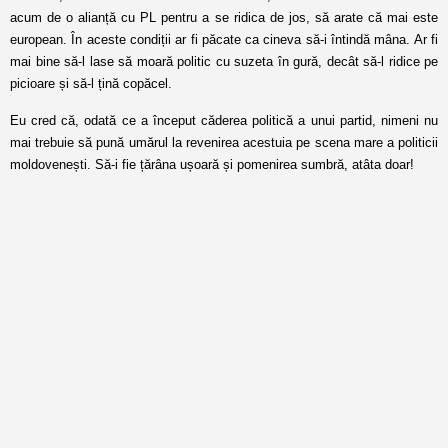
acum de o alianță cu PL pentru a se ridica de jos, să arate că mai este
european. În aceste condiții ar fi păcate ca cineva să-i întindă mâna. Ar fi
mai bine să-l lase să moară politic cu suzeta în gură, decât să-l ridice pe
picioare și să-l țină copăcel.
Eu cred că, odată ce a început căderea politică a unui partid, nimeni nu
mai trebuie să pună umărul la revenirea acestuia pe scena mare a politicii
moldovenești. Să-i fie țărâna ușoară și pomenirea sumbră, atâta doar!