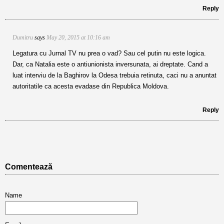
Reply
Dumitru
says
May 20, 2015 at 10:16 am
Legatura cu Jurnal TV nu prea o vad? Sau cel putin nu este logica.
Dar, ca Natalia este o antiunionista inversunata, ai dreptate. Cand a
luat interviu de la Baghirov la Odesa trebuia retinuta, caci nu a anuntat
autoritatile ca acesta evadase din Republica Moldova.
Reply
Comentează
Name