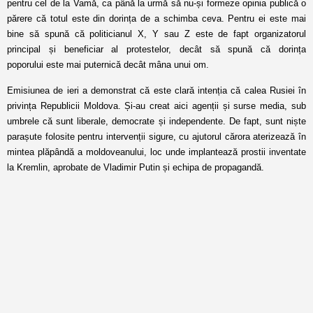
pentru cel de la Vamă, ca până la urmă să nu-și formeze opinia publică o
părere că totul este din dorința de a schimba ceva. Pentru ei este mai
bine să spună că politicianul X, Y sau Z este de fapt organizatorul
principal și beneficiar al protestelor, decât să spună că dorința
poporului este mai puternică decât mâna unui om.
Emisiunea de ieri a demonstrat că este clară intenția că calea Rusiei în
privința Republicii Moldova. Și-au creat aici agenții și surse media, sub
umbrele că sunt liberale, democrate și independente. De fapt, sunt niște
parașute folosite pentru intervenții sigure, cu ajutorul cărora aterizează în
mintea plăpândă a moldoveanului, loc unde implantează prostii inventate
la Kremlin, aprobate de Vladimir Putin și echipa de propagandă.