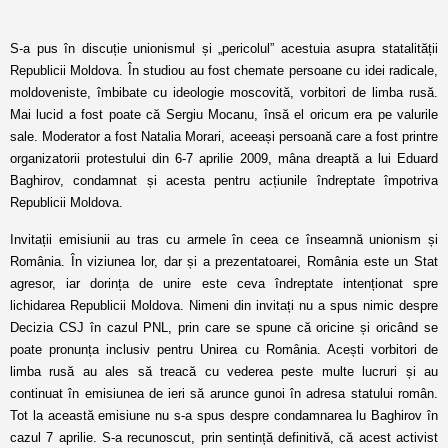
S-a pus în discuție unionismul și „pericolul” acestuia asupra statalității
Republicii Moldova. În studiou au fost chemate persoane cu idei radicale,
moldoveniste, îmbibate cu ideologie moscovită, vorbitori de limba rusă.
Mai lucid a fost poate că Sergiu Mocanu, însă el oricum era pe valurile
sale. Moderator a fost Natalia Morari, aceeași persoană care a fost printre
organizatorii protestului din 6-7 aprilie 2009, mâna dreaptă a lui Eduard
Baghirov, condamnat și acesta pentru acțiunile îndreptate împotriva
Republicii Moldova.
Invitații emisiunii au tras cu armele în ceea ce înseamnă unionism și
România. În viziunea lor, dar și a prezentatoarei, România este un Stat
agresor, iar dorința de unire este ceva îndreptate intenționat spre
lichidarea Republicii Moldova. Nimeni din invitați nu a spus nimic despre
Decizia CSJ în cazul PNL, prin care se spune că oricine și oricând se
poate pronunța inclusiv pentru Unirea cu România. Acești vorbitori de
limba rusă au ales să treacă cu vederea peste multe lucruri și au
continuat în emisiunea de ieri să arunce gunoi în adresa statului român.
Tot la această emisiune nu s-a spus despre condamnarea lu Baghirov în
cazul 7 aprilie. S-a recunoscut, prin sentință definitivă, că acest activist