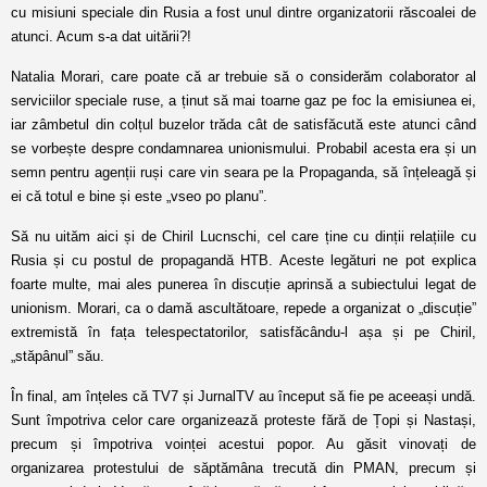
cu misiuni speciale din Rusia a fost unul dintre organizatorii răscoalei de
atunci. Acum s-a dat uitării?!
Natalia Morari, care poate că ar trebuie să o considerăm colaborator al
serviciilor speciale ruse, a ținut să mai toarne gaz pe foc la emisiunea ei,
iar zâmbetul din colțul buzelor trăda cât de satisfăcută este atunci când
se vorbește despre condamnarea unionismului. Probabil acesta era și un
semn pentru agenții ruși care vin seara pe la Propaganda, să înțeleagă și
ei că totul e bine și este „vseo po planu”.
Să nu uităm aici și de Chiril Lucnschi, cel care ține cu dinții relațiile cu
Rusia și cu postul de propagandă HTB. Aceste legături ne pot explica
foarte multe, mai ales punerea în discuție aprinsă a subiectului legat de
unionism. Morari, ca o damă ascultătoare, repede a organizat o „discuție”
extremistă în fața telespectatorilor, satisfăcându-l așa și pe Chiril,
„stăpânul” său.
În final, am înțeles că TV7 și JurnalTV au început să fie pe aceeași undă.
Sunt împotriva celor care organizează proteste fără de Țopi și Nastași,
precum și împotriva voinței acestui popor. Au găsit vinovați de
organizarea protestului de săptămâna trecută din PMAN, precum și