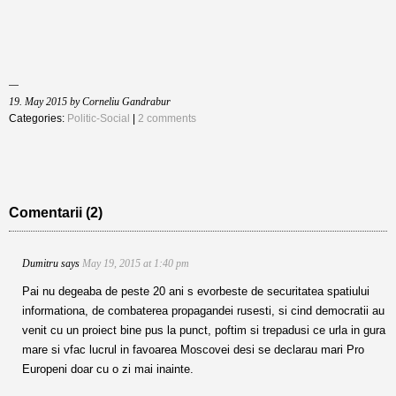
19. May 2015 by Corneliu Gandrabur
Categories:
Politic-Social
|
2 comments
Comentarii (2)
Dumitru
says
May 19, 2015 at 1:40 pm
Pai nu degeaba de peste 20 ani s evorbeste de securitatea spatiului
informationa, de combaterea propagandei rusesti, si cind democratii au
venit cu un proiect bine pus la punct, poftim si trepadusi ce urla in gura
mare si vfac lucrul in favoarea Moscovei desi se declarau mari Pro
Europeni doar cu o zi mai inainte.