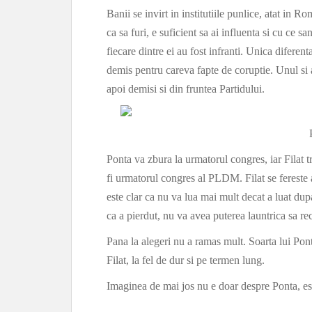
Banii se invirt in institutiile punlice, atat in 
ca sa furi, e suficient sa ai influenta si cu ce sa
fiecare dintre ei au fost infranti. Unica diferent
demis pentru careva fapte de coruptie. Unul si a
apoi demisi si din fruntea Partidului.
Ponta va zbura la urmatorul congres, iar Filat 
fi urmatorul congres al PLDM. Filat se fereste
este clar ca nu va lua mai mult decat a luat dup
ca a pierdut, nu va avea puterea launtrica sa r
Pana la alegeri nu a ramas mult. Soarta lui Pont
Filat, la fel de dur si pe termen lung.
Imaginea de mai jos nu e doar despre Ponta, est