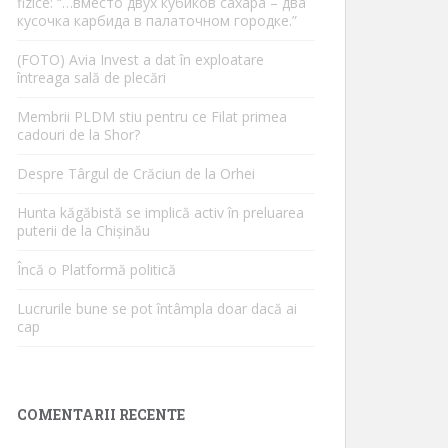
fizice: “…вместо двух кубиков сахара – два
кусочка карбида в палаточном городке.”
(FOTO) Avia Invest a dat în exploatare
întreaga sală de plecări
Membrii PLDM stiu pentru ce Filat primea
cadouri de la Shor?
Despre Târgul de Crăciun de la Orhei
Hunta kăgăbistă se implică activ în preluarea
puterii de la Chișinău
Încă o Platformă politică
Lucrurile bune se pot întâmpla doar dacă ai
cap
COMENTARII RECENTE