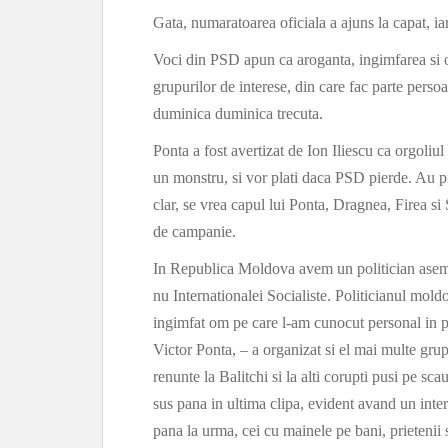
Gata, numaratoarea oficiala a ajuns la capat, iar
Voci din PSD apun ca aroganta, ingimfarea si o
grupurilor de interese, din care fac parte perso
duminica duminica trecuta.
Ponta a fost avertizat de Ion Iliescu ca orgoliul
un monstru, si vor plati daca PSD pierde. Au p
clar, se vrea capul lui Ponta, Dragnea, Firea si
de campanie.
In Republica Moldova avem un politician aseman
nu Internationalei Socialiste. Politicianul mold
ingimfat om pe care l-am cunocut personal in po
Victor Ponta, – a organizat si el mai multe grup
renunte la Balitchi si la alti corupti pusi pe scau
sus pana in ultima clipa, evident avand un inter
pana la urma, cei cu mainele pe bani, prietenii s