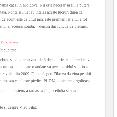
Romania cat si in Moldova. Nu este necesar sa fii la putere
ntaja. Ponta si Filat au inteles aceste lucruri dupa ce
a de acum este ca unul inca este premier, iar altul a fot
ltul ai aceeasi soarta, – demisi din functia de premier,
Publicitate
trebuie sa zboare in ziua de 8 decembrie, cand cred ca va
 acum sa spuna cate mandate va avea partidul sau, insa
a revolta din 2009. Dupa alegeri Filat va da vina pe altii
ecunoasca ca el este piedica PLDM, o piedica orgolioasa.
a o cunoastem, a ramas sa fie pecetluita si soarta lui
e si despre Vlad Filat.