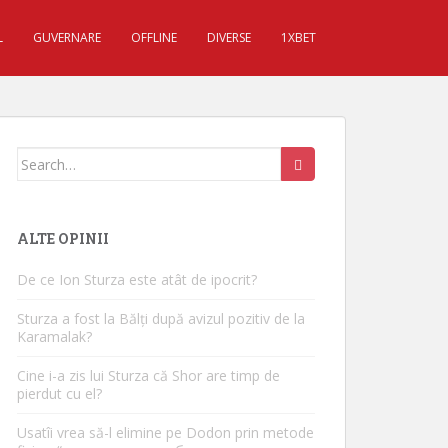
L
GUVERNARE
OFFLINE
DIVERSE
1XBET
Search for:
ALTE OPINII
De ce Ion Sturza este atât de ipocrit?
Sturza a fost la Bălți după avizul pozitiv de la
Karamalak?
Cine i-a zis lui Sturza că Shor are timp de
pierdut cu el?
Usatîi vrea să-l elimine pe Dodon prin metode