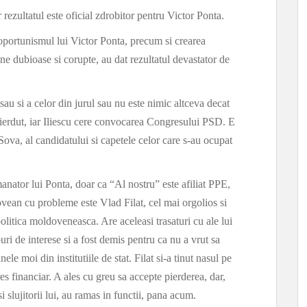
 rezultatul este oficial zdrobitor pentru Victor Ponta.
portunismul lui Victor Ponta, precum si crearea
ane dubioase si corupte, au dat rezultatul devastator de
 sau si a celor din jurul sau nu este nimic altceva decat
ierdut, iar Iliescu cere convocarea Congresului PSD. E
 Sova, al candidatului si capetele celor care s-au ocupat
ator lui Ponta, doar ca “Al nostru” este afiliat PPE,
ovean cu probleme este Vlad Filat, cel mai orgolios si
litica moldoveneasca. Are aceleasi trasaturi cu ale lui
uri de interese si a fost demis pentru ca nu a vrut sa
nele moi din institutiile de stat. Filat si-a tinut nasul pe
es financiar. A ales cu greu sa accepte pierderea, dar,
i slujitorii lui, au ramas in functii, pana acum.