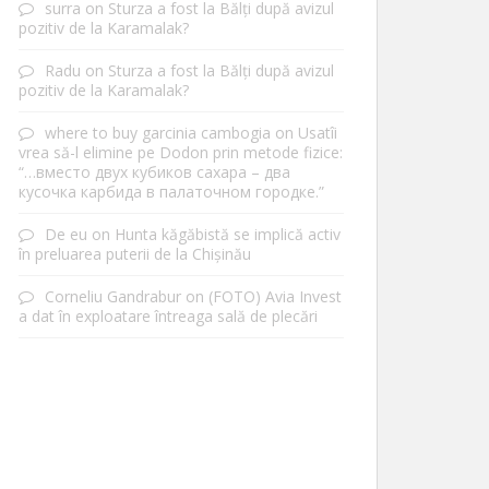
surra
on
Sturza a fost la Bălți după avizul
pozitiv de la Karamalak?
Radu
on
Sturza a fost la Bălți după avizul
pozitiv de la Karamalak?
where to buy garcinia cambogia
on
Usatîi
vrea să-l elimine pe Dodon prin metode fizice:
“…вместо двух кубиков сахара – два
кусочка карбида в палаточном городке.”
De eu
on
Hunta kăgăbistă se implică activ
în preluarea puterii de la Chișinău
Corneliu Gandrabur
on
(FOTO) Avia Invest
a dat în exploatare întreaga sală de plecări