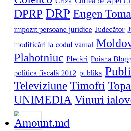
Criză
Curtea de Apel Ch
DRP
DPRP
Eugen Toma
impozit persoane juridice
Judecător
J
Moldo
modificări la codul vamal
Plahotniuc
Plecări
Poiana Blogg
Publ
politica fiscală 2012
publika
Televiziune
Timofti
Topa
UNIMEDIA
Vinuri ialov