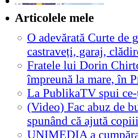
Articolele mele
O adevărată Curte de g
castraveți, garaj, clăd
Fratele lui Dorin Chirt
împreună la mare, în P
La PublikaTV spui ce-ț
(Video) Fac abuz de bu
spunând că ajută copii
UNIMEDIA a cumpăra