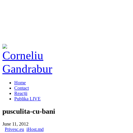
Home
Contact
Reacții
Publika LIVE
pusculita-cu-bani
June 11, 2012
Privesc.eu
iHost.md