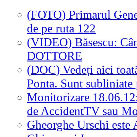
(FOTO) Primarul Genera
de pe ruta 122
(VIDEO) Băsescu: Când 
DOTTORE
(DOC) Vedeți aici toată
Ponta. Sunt subliniate 
Monitorizare 18.06.12:
de AccidentTV sau M
Gheorghe Urschi este A