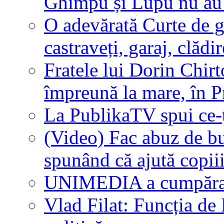
Ghimpu și Lupu nu au 
O adevărată Curte de g
castraveți, garaj, clăd
Fratele lui Dorin Chirt
împreună la mare, în P
La PublikaTV spui ce-ț
(Video) Fac abuz de bu
spunând că ajută copii
UNIMEDIA a cumpăra
Vlad Filat: Funcția de 