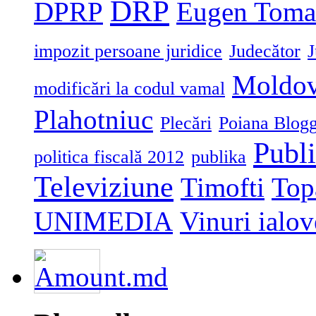
DRP
DPRP
Eugen Toma
impozit persoane juridice
Judecător
J
Moldo
modificări la codul vamal
Plahotniuc
Plecări
Poiana Blogg
Publ
politica fiscală 2012
publika
Televiziune
Timofti
Top
UNIMEDIA
Vinuri ialov