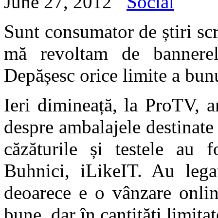
June 27, 2012
Social
Sunt consumator de știri scr
mă revoltam de bannere
Depășesc orice limite a bunu
Ieri dimineață, la ProTV, 
despre ambalajele destinate
căzăturile și testele au f
Buhnici, iLikeIT. Au lega
deoarece e o vânzare onlin
bune, dar în cantități limitat