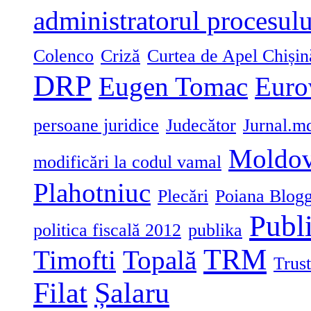
administratorul procesulu
Colenco
Criză
Curtea de Apel Chișin
DRP
Eugen Tomac
Euro
persoane juridice
Judecător
Jurnal.m
Moldo
modificări la codul vamal
Plahotniuc
Plecări
Poiana Blogg
Publ
politica fiscală 2012
publika
TRM
Timofti
Topală
Trust
Filat
Șalaru