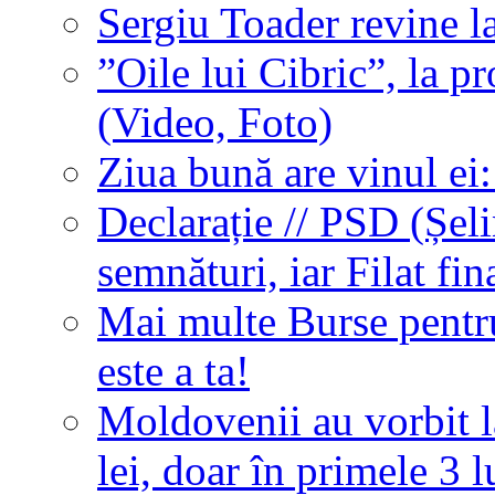
Sergiu Toader revine l
”Oile lui Cibric”, la pr
(Video, Foto)
Ziua bună are vinul ei
Declarație // PSD (Șel
semnături, iar Filat fi
Mai multe Burse pentr
este a ta!
Moldovenii au vorbit l
lei, doar în primele 3 l