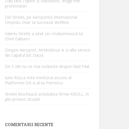
Dați țara Țopilor și Nastașilor, dragii mei
protestatari
Dle Streleț, pe Aeroportul Internațional
Chișinău chiar se lucrează! #offline
Valeriu Streleț a uitat să-i mulțumească lui
Chiril Gaburici
Despre Aeroport, AirMoldova ✈️ si alte servicii
din capatul bd. Dacia
De 5 zile nu se mai vorbeste despre Vlad Filat
Iurie Roșca este mentorul ascuns al
Platformei DA si al lui Petrenco
Streleț blochează activitatea firmei KROLL, în
plin protest stradal
COMENTARII RECENTE