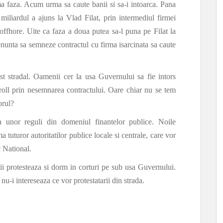
ma faza. Acum urma sa caute banii si sa-i intoarca. Pana
miliardul a ajuns la Vlad Filat, prin intermediul firmei
offhore. Uite ca faza a doua putea sa-l puna pe Filat la
 renunta sa semneze contractul cu firma isarcinata sa caute
est stradal. Oamenii cer la usa Guvernului sa fie intors
Kroll prin nesemnarea contractului. Oare chiar nu se tem
orul?
ea unor reguli din domeniul finantelor publice. Noile
 tuturor autoritatilor publice locale si centrale, care vor
c National.
ii protesteaza si dorm in corturi pe sub usa Guvernului.
nu-i intereseaza ce vor protestatarii din strada.
!