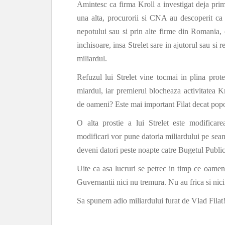
Amintesc ca firma Kroll a investigat deja pri
una alta, procurorii si CNA au descoperit ca 
nepotului sau si prin alte firme din Romania, 
inchisoare, insa Strelet sare in ajutorul sau si
miliardul.
Refuzul lui Strelet vine tocmai in plina prot
miardul, iar premierul blocheaza activitatea 
de oameni? Este mai important Filat decat pop
O alta prostie a lui Strelet este modificar
modificari vor pune datoria miliardului pe seama
deveni datori peste noapte catre Bugetul Publi
Uite ca asa lucruri se petrec in timp ce oamen
Guvernantii nici nu tremura. Nu au frica si nici 
Sa spunem adio miliardului furat de Vlad Filat