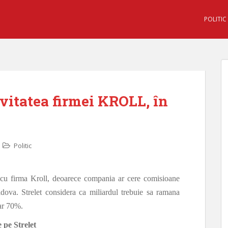
POLITIC
ivitatea firmei KROLL, în
Politic
 cu firma Kroll, deoarece compania ar cere comisioane
dova. Strelet considera ca miliardul trebuie sa ramana
ar 70%.
 pe Streleț