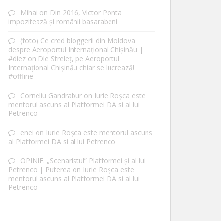
Mihai
on
Din 2016, Victor Ponta
impozitează și românii basarabeni
(foto) Ce cred bloggerii din Moldova
despre Aeroportul Internațional Chișinău |
#diez
on
Dle Streleț, pe Aeroportul
Internațional Chișinău chiar se lucrează!
#offline
Corneliu Gandrabur
on
Iurie Roșca este
mentorul ascuns al Platformei DA si al lui
Petrenco
enei
on
Iurie Roșca este mentorul ascuns
al Platformei DA si al lui Petrenco
OPINIE. „Scenaristul” Platformei și al lui
Petrenco | Puterea
on
Iurie Roșca este
mentorul ascuns al Platformei DA si al lui
Petrenco