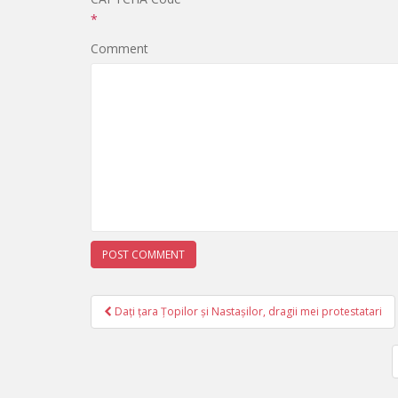
*
Comment
Dați țara Țopilor și Nastașilor, dragii mei protestatari
Post navigation