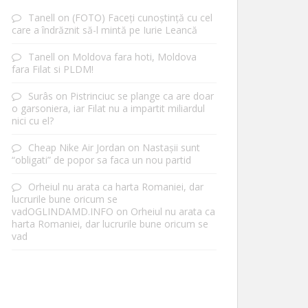
Tanell
on
(FOTO) Faceți cunoștință cu cel
care a îndrăznit să-l mintă pe Iurie Leancă
Tanell
on
Moldova fara hoti, Moldova
fara Filat si PLDM!
Surâs
on
Pistrinciuc se plange ca are doar
o garsoniera, iar Filat nu a impartit miliardul
nici cu el?
Cheap Nike Air Jordan
on
Nastașii sunt
“obligati” de popor sa faca un nou partid
Orheiul nu arata ca harta Romaniei, dar
lucrurile bune oricum se
vadOGLINDAMD.INFO
on
Orheiul nu arata ca
harta Romaniei, dar lucrurile bune oricum se
vad