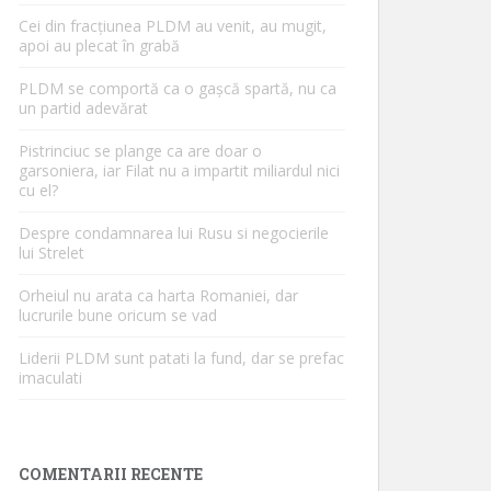
Cei din fracțiunea PLDM au venit, au mugit,
apoi au plecat în grabă
PLDM se comportă ca o gașcă spartă, nu ca
un partid adevărat
Pistrinciuc se plange ca are doar o
garsoniera, iar Filat nu a impartit miliardul nici
cu el?
Despre condamnarea lui Rusu si negocierile
lui Strelet
Orheiul nu arata ca harta Romaniei, dar
lucrurile bune oricum se vad
Liderii PLDM sunt patati la fund, dar se prefac
imaculati
COMENTARII RECENTE