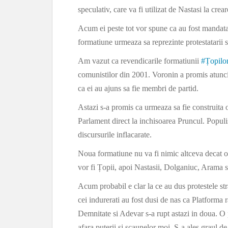
speculativ, care va fi utilizat de Nastasi la crea
Acum ei peste tot vor spune ca au fost mandatat
formatiune urmeaza sa reprezinte protestatarii s
Am vazut ca revendicarile formatiunii
#
Țopilo
comunistilor din 2001. Voronin a promis atunci c
ca ei au ajuns sa fie membri de partid.
Astazi s-a promis ca urmeaza sa fie construita 
Parlament direct la inchisoarea Pruncul. Popul
discursurile inflacarate.
Noua formatiune nu va fi nimic altceva decat o 
vor fi Țopii, apoi Nastasii, Dolganiuc, Arama si
Acum probabil e clar la ce au dus protestele str
cei indurerati au fost dusi de nas ca Platforma r
Demnitate si Adevar s-a rupt astazi in doua. O p
afara puterii si scaunelor moi. S-a ales graul d