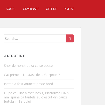
SOCIAL
GUVERNARE
OFFLINE
DIVERSE
Search for:
ALTE OPINII
Shor demonstreaza ca se poate
Cat primesc Nastasii de la Gazprom?
Boțan a fost aruncat peste bord
Dupa ce Filat a fost inchis, Platforma DA nu
mai spune ca tarifele au crescut din cauza
furtului miliardului