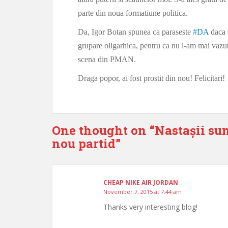
parte din noua formatiune politica.
Da, Igor Botan spunea ca paraseste
#
DA
daca s
grupare oligarhica, pentru ca nu l-am mai vazut n
scena din PMAN.
Draga popor, ai fost prostit din nou! Felicitari!
One thought on “
Nastașii sun
nou partid
”
CHEAP NIKE AIR JORDAN
November 7, 2015 at 7:44 am
Thanks very interesting blog!