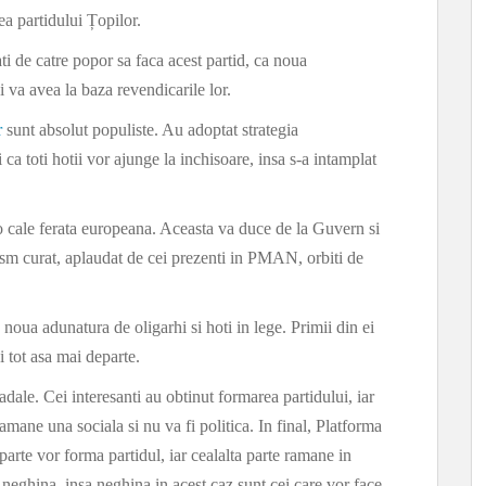
rea partidului Țopilor.
i de catre popor sa faca acest partid, ca noua
i va avea la baza revendicarile lor.
r
sunt absolut populiste. Au adoptat strategia
a toti hotii vor ajunge la inchisoare, insa s-a intamplat
o cale ferata europeana. Aceasta va duce de la Guvern si
ism curat, aplaudat de cei prezenti in PMAN, orbiti de
noua adunatura de oligarhi si hoti in lege. Primii din ei
 tot asa mai departe.
adale. Cei interesanti au obtinut formarea partidului, iar
amane una sociala si nu va fi politica. In final, Platforma
arte vor forma partidul, iar cealalta parte ramane in
e neghina, insa neghina in acest caz sunt cei care vor face