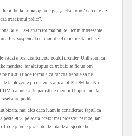
l dreptului la prima opţiune pe aşa zisul număr efectiv de
ază traseismul politc”.
tional al PLDM aflam tot mai multe lucruri interesante,
ui a fost suspendata in modul cel mai direct, inclusiv
de astazi a fost apartenenta noului premier. Unii spun ca
lte mandate, iar altii spun ca trebuie sa fie un om
de pe nu stiu unde formula ca functia trebuie sa fie
luate la alegerile precedente, adica tot PLDM-lui. Nu-l
DM a ajuns sa fie parasit de membrii importanti, iar
traseismul politic.
ut bizara, mai ales daca luam in considerare faptul ca
la peste 98% pe scara “celor mai proaste” partide, iar
 15 de puncte procentuale fata de alegerile din