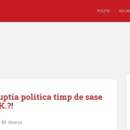
POLITIC
SOCIA
ptia politica timp de sase
K.?!
Diverse