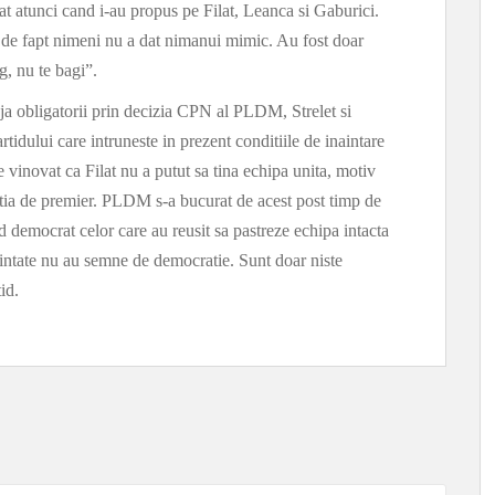
dat atunci cand i-au propus pe Filat, Leanca si Gaburici.
a de fapt nimeni nu a dat nimanui mimic. Au fost doar
g, nu te bagi”.
ja obligatorii prin decizia CPN al PLDM, Strelet si
rtidului care intruneste in prezent conditiile de inaintare
vinovat ca Filat nu a putut sa tina echipa unita, motiv
unctia de premier. PLDM s-a bucurat de acest post timp de
d democrat celor care au reusit sa pastreze echipa intacta
naintate nu au semne de democratie. Sunt doar niste
id.