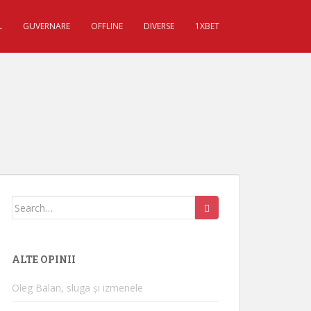
L
GUVERNARE
OFFLINE
DIVERSE
1XBET
Search for:
ALTE OPINII
Oleg Balan, sluga și izmenele