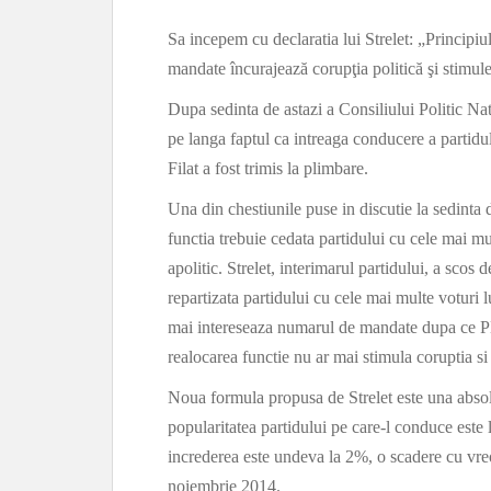
Sa incepem cu declaratia lui Strelet: „Principiu
mandate încurajează corupţia politică şi stimule
Dupa sedinta de astazi a Consiliului Politic Na
pe langa faptul ca intreaga conducere a partidul
Filat a fost trimis la plimbare.
Una din chestiunile puse in discutie la sedinta 
functia trebuie cedata partidului cu cele mai mu
apolitic. Strelet, interimarul partidului, a scos 
repartizata partidului cu cele mai multe voturi 
mai intereseaza numarul de mandate dupa ce PL
realocarea functie nu ar mai stimula coruptia si 
Noua formula propusa de Strelet este una absol
popularitatea partidului pe care-l conduce este 
increderea este undeva la 2%, o scadere cu vreo
noiembrie 2014.