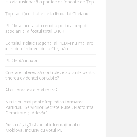
Istoria rușinoasă a partidelor fondate de Țopi
Țopii au făcut bube de la limba lui Cheianu
PLDM a incurajat coruptia politica timp de
sase ani si a fostul totul O.K.?!
Consiliul Politic Naţional al PLDM nu mai are
încredere în liderii de la Chișinău
PLDM dă înapoi
Cine are interes să controleze softurile pentru
ținerea evidenței contabile?
Al cui brad este mai mare?
Nimic nu mai poate împiedica formarea
Partidului Serviciilor Secrete Ruse „Platforma
Demnitate și Adevăr”
Rusia câștigă războiul informațional cu
Moldova, inclusiv cu votul PL