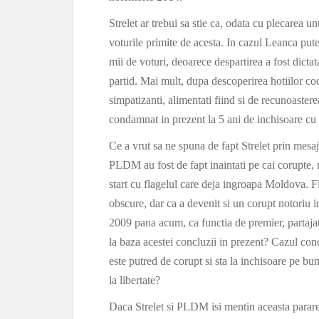
Strelet ar trebui sa stie ca, odata cu plecarea u
voturile primite de acesta. In cazul Leanca pu
mii de voturi, deoarece despartirea a fost dictata
partid. Mai mult, dupa descoperirea hotiilor co
simpatizanti, alimentati fiind si de recunoastere
condamnat in prezent la 5 ani de inchisoare cu
Ce a vrut sa ne spuna de fapt Strelet prin mesaj
PLDM au fost de fapt inaintati pe cai corupte,
start cu flagelul care deja ingroapa Moldova. Fi
obscure, dar ca a devenit si un corupt notoriu 
2009 pana acum, ca functia de premier, partajata
la baza acestei concluzii in prezent? Cazul con
este putred de corupt si sta la inchisoare pe bu
la libertate?
Daca Strelet si PLDM isi mentin aceasta parare