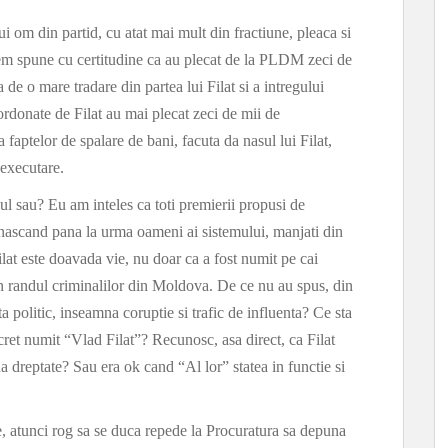
nui om din partid, cu atat mai mult din fractiune, pleaca si
tem spune cu certitudine ca au plecat de la PLDM zeci de
 de o mare tradare din partea lui Filat si a intregului
ordonate de Filat au mai plecat zeci de mii de
a faptelor de spalare de bani, facuta da nasul lui Filat,
 executare.
ul sau? Eu am inteles ca toti premierii propusi de
 nascand pana la urma oameni ai sistemului, manjati din
lat este doavada vie, nu doar ca a fost numit pe cai
in randul criminalilor din Moldova. De ce nu au spus, din
 politic, inseamna coruptie si trafic de influenta? Ce sta
cret numit “Vlad Filat”? Recunosc, asa direct, ca Filat
na dreptate? Sau era ok cand “Al lor” statea in functie si
, atunci rog sa se duca repede la Procuratura sa depuna