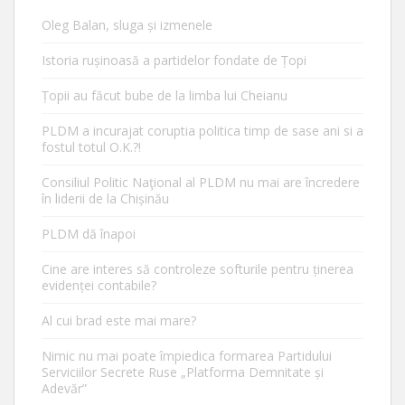
Oleg Balan, sluga și izmenele
Istoria rușinoasă a partidelor fondate de Țopi
Țopii au făcut bube de la limba lui Cheianu
PLDM a incurajat coruptia politica timp de sase ani si a
fostul totul O.K.?!
Consiliul Politic Naţional al PLDM nu mai are încredere
în liderii de la Chișinău
PLDM dă înapoi
Cine are interes să controleze softurile pentru ținerea
evidenței contabile?
Al cui brad este mai mare?
Nimic nu mai poate împiedica formarea Partidului
Serviciilor Secrete Ruse „Platforma Demnitate și
Adevăr”