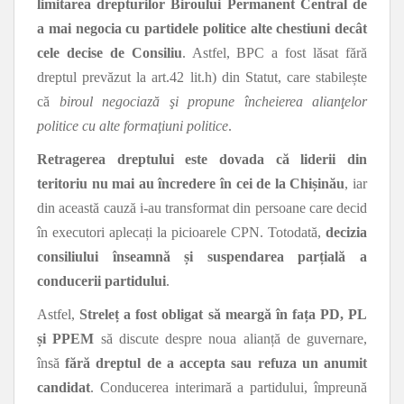
limitarea drepturilor Biroului Permanent Central de
a mai negocia cu partidele politice alte chestiuni decât
cele decise de Consiliu
. Astfel, BPC a fost lăsat fără
dreptul prevăzut la art.42 lit.h) din Statut, care stabilește
că
biroul negociază şi propune încheierea alianţelor
politice cu alte formaţiuni politice
.
Retragerea dreptului este dovada că liderii din
teritoriu nu mai au încredere în cei de la Chișinău
, iar
din această cauză i-au transformat din persoane care decid
în executori aplecați la picioarele CPN. Totodată,
decizia
consiliului înseamnă și suspendarea parțială a
conducerii partidului
.
Astfel,
Streleț a fost obligat să meargă în fața PD, PL
și PPEM
să discute despre noua alianță de guvernare,
însă
fără dreptul de a accepta sau refuza un anumit
candidat
. Conducerea interimară a partidului, împreună