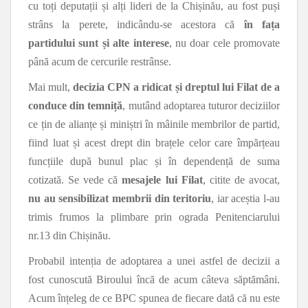
cu toți deputații și alți lideri de la Chișinău, au fost puși
strâns la perete, indicându-se acestora că
în fața
partidului sunt și alte interese
, nu doar cele promovate
până acum de cercurile restrânse.
Mai mult,
decizia CPN a ridicat și dreptul lui Filat de a
conduce din temniță
, mutând adoptarea tuturor deciziilor
ce țin de alianțe și miniștri în mâinile membrilor de partid,
fiind luat și acest drept din brațele celor care împărțeau
funcțiile după bunul plac și în dependență de suma
cotizată. Se vede că
mesajele lui Filat
, citite de avocat,
nu au sensibilizat membrii din teritoriu
, iar aceștia l-au
trimis frumos la plimbare prin ograda Penitenciarului
nr.13 din Chișinău.
Probabil intenția de adoptarea a unei astfel de decizii a
fost cunoscută Biroului încă de acum câteva săptămâni.
Acum înțeleg de ce BPC spunea de fiecare dată că nu este