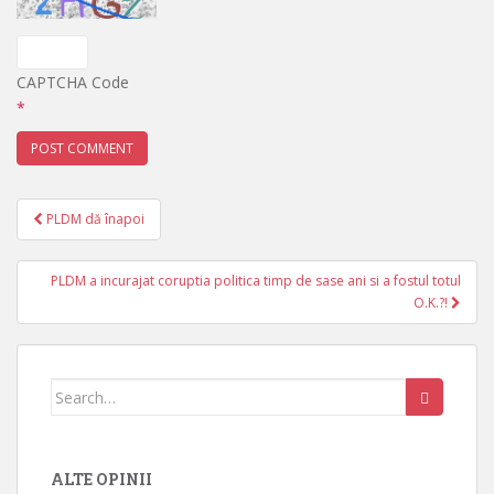
CAPTCHA Code
*
PLDM dă înapoi
Post navigation
PLDM a incurajat coruptia politica timp de sase ani si a fostul totul
O.K.?!
Search for:
ALTE OPINII