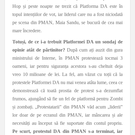
Hop și peste noapte ne trezit că Platforma DA este în
topul intențiilor de vot, iar liderul care nu a fost niciodată
pe scena din PMAN, Maia Sandu, se bucură de cea mai
mare încredere.
Totuși, de ce i-a trebuit Platformei DA un sondaj de
opinie atât de părtinitor?
După cum ați auzit din gura
ministrului de Interne, în PMAN protestează tocmai 3
oameni, iar pentru siguranța acestora s-au cheltuit deja
vreo 10 milioane de lei. La fel, am văzut cu toții că la
protestele Platformei DA nu mai venea atâta lume, ceea ce
demonstrează că toată prostia de protest s-a dezumflat
frumos, ajungând să fie un fel de platformă pentru Zombi
și zombați. „Protestatarii” din PMAN văd acum „liderii”
lor doar de pe ecranul din PMAN, iar mâncarea și ale
necesități au început să fie suportate din contul propriu.
Pe scurt, protestul DA din PMAN s-a terminat, iar