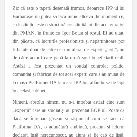
Zic că este o tapetă desenată frumos, deoarece IPP-ul lui
Barbăroșie nu putea să facă nimic altceva din moment ce,
ca instituție, este o structură constituită tot din acei guralivi
din PMAN, în frunte cu Igor Boțan și restul. Ei au uitat,
din păcate, că lucrurile profesioniste și nepărtinitoare pot
fi făcute doar de către cei din afară, de experți „terți”, nu
de către actorii care până la urmă sunt beneficiarii reali.
Astăzi a fost prezentat un sondaj controlat politic,
comandat și fabricat de tot acei experți care s-au mutat de
la masa Platformei DA la masa IPP-lui, aflându-se de fapt
în același cabinet.
Nimeni, absolut nimeni nu s-a întrebat astăzi cine sunt
„experții” care au studiat și au prezentat BOP-ul. Poate că
dacă se întrebau găseau și răspunsul cum se face că
Platforma DA, o adunătură ambiguă, precum și liderul
declarat, însă nerecunoscut, au ajuns să fie cap de listă.