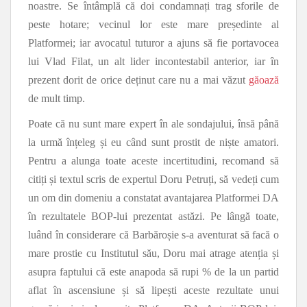
noastre. Se întâmplă că doi condamnați trag sforile de
peste hotare; vecinul lor este mare președinte al
Platformei; iar avocatul tuturor a ajuns să fie portavocea
lui Vlad Filat, un alt lider incontestabil anterior, iar în
prezent dorit de orice deținut care nu a mai văzut
găoază
de mult timp.
Poate că nu sunt mare expert în ale sondajului, însă până
la urmă înțeleg și eu când sunt prostit de niște amatori.
Pentru a alunga toate aceste incertitudini, recomand să
citiți și textul scris de expertul Doru Petruți, să vedeți cum
un om din domeniu a constatat avantajarea Platformei DA
în rezultatele BOP-lui prezentat astăzi. Pe lângă toate,
luând în considerare că Barbăroșie s-a aventurat să facă o
mare prostie cu Institutul său, Doru mai atrage atenția și
asupra faptului că este anapoda să rupi % de la un partid
aflat în ascensiune și să lipești aceste rezultate unui