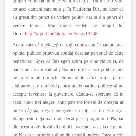
grupări criminale numite Platforma DA. Autorii BOP-lui,
tot acei oameni care sunt și în Platforma DA, nu doar că
au greșit din punct de vedere politic, dar și din punct de
vedere tehnic. Mai multe vedeți pe blogul lui
Doru:
http://x-pert.md/blog/item/view/19768
Acum sper că înțelegeți cu toții ce înseamnă manipularea
opiniei publice printr-un sondaj desenat personal de către
beneficiari. Sper că înțelegeți acum pe cine ridică ei, de
parcă nu ne-am săturat până acum de actori politici care
ne-au tot mințit din ochi. Sondajul de astăzi au fost, pe de
altă parte, și un imbold pentru unele partide politice să nu
accepte revenirea la guvernare, dându-se speranța că în
cazul unor noi alegeri anticipate tot forțele de dreapta ar
putea câștiga, deși cunoaștem cu toții că nu este așa.
Stânga este deja mai mult decât peste pragul de 60%, iar
din acest motiv invalizii politici, avocațeii aceștia de genul
lui Nastase, ar trebui să se liniștească undeva într-un colț