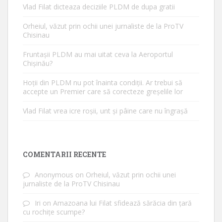
Vlad Filat dicteaza deciziile PLDM de dupa gratii
Orheiul, văzut prin ochii unei jurnaliste de la ProTV
Chisinau
Fruntașii PLDM au mai uitat ceva la Aeroportul
Chișinău?
Hoții din PLDM nu pot înainta condiții. Ar trebui să
accepte un Premier care să corecteze greșelile lor
Vlad Filat vrea icre roșii, unt și pâine care nu îngrașă
COMENTARII RECENTE
Anonymous
on
Orheiul, văzut prin ochii unei
jurnaliste de la ProTV Chisinau
Iri
on
Amazoana lui Filat sfidează sărăcia din țară
cu rochițe scumpe?