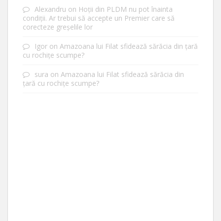
Alexandru
on
Hoții din PLDM nu pot înainta
condiții. Ar trebui să accepte un Premier care să
corecteze greșelile lor
Igor
on
Amazoana lui Filat sfidează sărăcia din țară
cu rochițe scumpe?
sura
on
Amazoana lui Filat sfidează sărăcia din
țară cu rochițe scumpe?