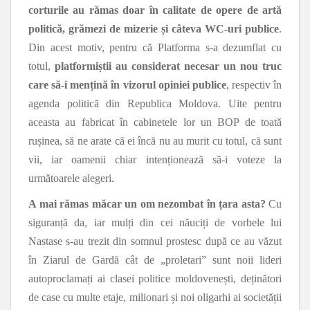
corturile au rămas doar în calitate de opere de artă
politică, grămezi de mizerie
și câteva WC-uri publice
.
Din acest motiv, pentru că Platforma s-a dezumflat cu
totul,
platformiștii au considerat necesar un nou truc
care să-i mențină în vizorul opiniei publice
, respectiv în
agenda politică din Republica Moldova. Uite pentru
aceasta au fabricat în cabinetele lor un BOP de toată
rușinea, să ne arate că ei încă nu au murit cu totul, că sunt
vii, iar oamenii chiar intenționează să-i voteze la
următoarele alegeri.
A mai rămas măcar un om nezombat în țara asta?
Cu
siguranță da, iar mulți din cei năuciți de vorbele lui
Nastase s-au trezit din somnul prostesc după ce au văzut
în Ziarul de Gardă cât de „proletari” sunt noii lideri
autoproclamați ai clasei politice moldovenești, deținători
de case cu multe etaje, milionari și noi oligarhi ai societății