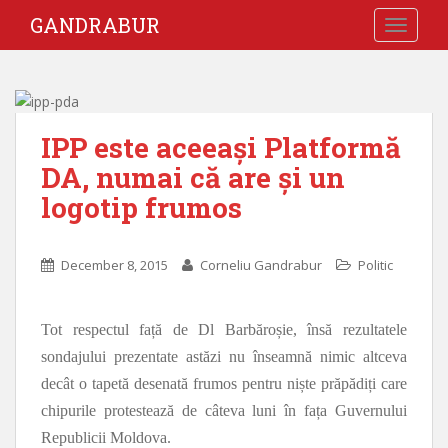
GANDRABUR
TOGGLE
IPP este aceeași Platformă
DA, numai că are și un
logotip frumos
December 8, 2015
Corneliu Gandrabur
Politic
Tot respectul față de Dl Barbăroșie, însă rezultatele
sondajului prezentate astăzi nu înseamnă nimic altceva
decât o tapetă desenată frumos pentru niște prăpădiți care
chipurile protestează de câteva luni în fața Guvernului
Republicii Moldova.