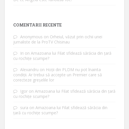
COMENTARII RECENTE
Anonymous
on
Orheiul, văzut prin ochii unei
jurnaliste de la ProTV Chisinau
Iri
on
Amazoana lui Filat sfidează sărăcia din țară
cu rochițe scumpe?
Alexandru
on
Hoții din PLDM nu pot înainta
condiții. Ar trebui să accepte un Premier care să
corecteze greșelile lor
Igor
on
Amazoana lui Filat sfidează sărăcia din țară
cu rochițe scumpe?
sura
on
Amazoana lui Filat sfidează sărăcia din
țară cu rochițe scumpe?