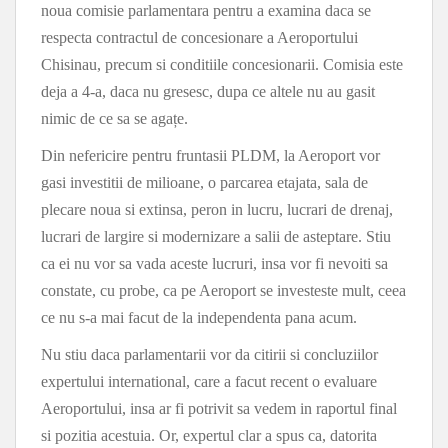
noua comisie parlamentara pentru a examina daca se
respecta contractul de concesionare a Aeroportului
Chisinau, precum si conditiile concesionarii. Comisia este
deja a 4-a, daca nu gresesc, dupa ce altele nu au gasit
nimic de ce sa se agațe.
Din nefericire pentru fruntasii PLDM, la Aeroport vor
gasi investitii de milioane, o parcarea etajata, sala de
plecare noua si extinsa, peron in lucru, lucrari de drenaj,
lucrari de largire si modernizare a salii de asteptare. Stiu
ca ei nu vor sa vada aceste lucruri, insa vor fi nevoiti sa
constate, cu probe, ca pe Aeroport se investeste mult, ceea
ce nu s-a mai facut de la independenta pana acum.
Nu stiu daca parlamentarii vor da citirii si concluziilor
expertului international, care a facut recent o evaluare
Aeroportului, insa ar fi potrivit sa vedem in raportul final
si pozitia acestuia. Or, expertul clar a spus ca, datorita