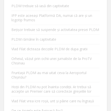
PLDM trebuie să iasă din captivitate
IPP este aceeași Platformă DA, numai că are și un
logotip frumos
Bețișor trebuie să suspende și activitatea presei PLDM
PLDM rămâne în captivitate
Vlad Filat dicteaza deciziile PLDM de dupa gratii
Orheiul, văzut prin ochii unei jurnaliste de la ProTV
Chisinau
Fruntașii PLDM au mai uitat ceva la Aeroportul
Chișinău?
Hoții din PLDM nu pot înainta condiții. Ar trebui să
accepte un Premier care să corecteze greșelile lor
Vlad Filat vrea icre roșii, unt și pâine care nu îngrașă
De ce Angela este furioasă foc?