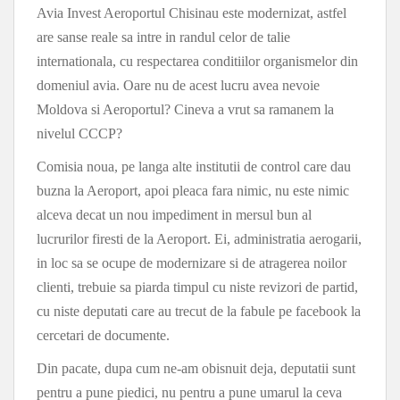
Avia Invest Aeroportul Chisinau este modernizat, astfel
are sanse reale sa intre in randul celor de talie
internationala, cu respectarea conditiilor organismelor din
domeniul avia. Oare nu de acest lucru avea nevoie
Moldova si Aeroportul? Cineva a vrut sa ramanem la
nivelul CCCP?
Comisia noua, pe langa alte institutii de control care dau
buzna la Aeroport, apoi pleaca fara nimic, nu este nimic
alceva decat un nou impediment in mersul bun al
lucrurilor firesti de la Aeroport. Ei, administratia aerogarii,
in loc sa se ocupe de modernizare si de atragerea noilor
clienti, trebuie sa piarda timpul cu niste revizori de partid,
cu niste deputati care au trecut de la fabule pe facebook la
cercetari de documente.
Din pacate, dupa cum ne-am obisnuit deja, deputatii sunt
pentru a pune piedici, nu pentru a pune umarul la ceva