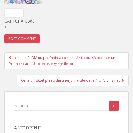
CAPTCHA Code
*
Hoții din PLDM nu pot înainta condiții. Ar trebui să accepte un
Post navigation
Premier care să corecteze greșelile lor
Orheiul, văzut prin ochii unei jurnaliste de la ProTV Chisinau
Search for:
ALTE OPINII