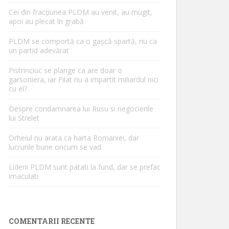
Cei din fracțiunea PLDM au venit, au mugit,
apoi au plecat în grabă
PLDM se comportă ca o gașcă spartă, nu ca
un partid adevărat
Pistrinciuc se plange ca are doar o
garsoniera, iar Filat nu a impartit miliardul nici
cu el?
Despre condamnarea lui Rusu si negocierile
lui Strelet
Orheiul nu arata ca harta Romaniei, dar
lucrurile bune oricum se vad
Liderii PLDM sunt patati la fund, dar se prefac
imaculati
COMENTARII RECENTE