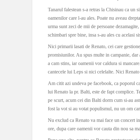
Tanarul falestean s-a retras la Chisinau ca un si
oamenilor care l-au ales. Poate nu aveau dreptat
urma sunt zeci de mii de persoane dezamagite, c
schimbari spre bine, insa s-au ales cu acelasi s
Nici primarii lasati de Renato, cei care gestione
promisiunilor. Au spus multe in campanie, dar 
a cam stins, iar oamenii vor caldura si mancare.
cantecele lui Leps si nici celelalte. Nici Renat
Am citit azi undeva pe facebook, ca poporul ca
lui Renato la pr. Balti, este de fapt complice.
pe scurt, acum cei din Balti dorm cum si-au as
fost la vot si au votat populismul, nu un om car
Nu exclud ca Renato va mai face un concert in 
ore, dupa care oamenii vor cauta din nou sa ma