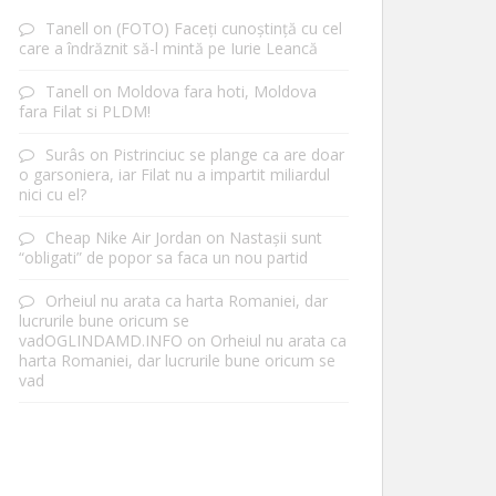
Tanell
on
(FOTO) Faceți cunoștință cu cel
care a îndrăznit să-l mintă pe Iurie Leancă
Tanell
on
Moldova fara hoti, Moldova
fara Filat si PLDM!
Surâs
on
Pistrinciuc se plange ca are doar
o garsoniera, iar Filat nu a impartit miliardul
nici cu el?
Cheap Nike Air Jordan
on
Nastașii sunt
“obligati” de popor sa faca un nou partid
Orheiul nu arata ca harta Romaniei, dar
lucrurile bune oricum se
vadOGLINDAMD.INFO
on
Orheiul nu arata ca
harta Romaniei, dar lucrurile bune oricum se
vad