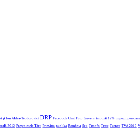
DRP
i şi Ion Aldea-Teodorovici
Facebook Chat
Foto
Guvern
impozit 12%
impozit persoane
iscală 2012
Președintele Țării
Primăria
publika
România
Sex
Timofti
Trust
Turneu
TVA 2012
V