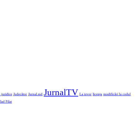
JurnalTV
 juridice
Judecător
Jurnal.md
La izvor
licența
modificări la codul
lad Filat