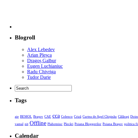
Blogroll
Alex Lebedev
Arian Pleșca
Dragoș Galbur
Eugen Luchianiuc
Radu Chivriga
Tudor Darie
Tags
cca
aie
BEMOL
Brașov
CAE
Colenco
Criză
Curtea de Apel Chișinău
Călărași
Doine
Offline
vamal
nit
Plahotniuc
Plecări
Poiana Bloggerilor
Poiana Brașov
politica f
Calendar