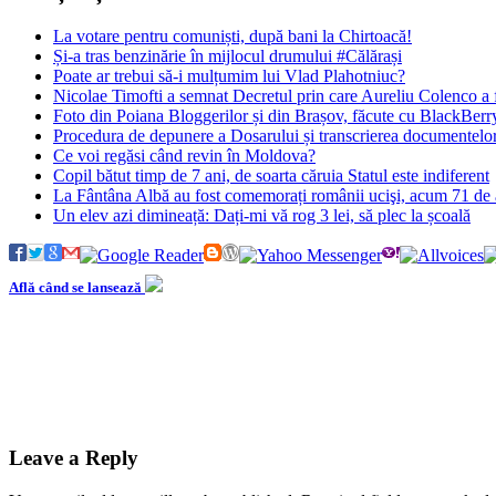
La votare pentru comuniști, după bani la Chirtoacă!
Și-a tras benzinărie în mijlocul drumului #Călărași
Poate ar trebui să-i mulțumim lui Vlad Plahotniuc?
Nicolae Timofti a semnat Decretul prin care Aureliu Colenco a fo
Foto din Poiana Bloggerilor și din Brașov, făcute cu BlackBerr
Procedura de depunere a Dosarului și transcrierea documentelor
Ce voi regăsi când revin în Moldova?
Copil bătut timp de 7 ani, de soarta căruia Statul este indiferent
La Fântâna Albă au fost comemorați românii ucişi, acum 71 de a
Un elev azi dimineață: Dați-mi vă rog 3 lei, să plec la școală
Află când se lansează
Leave a Reply