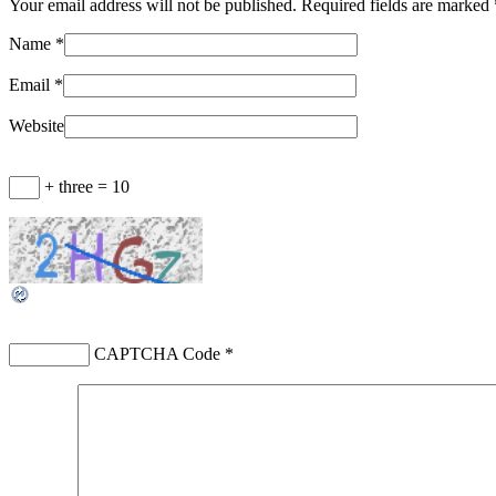
Your email address will not be published. Required fields are marked
Name
*
Email
*
Website
+ three = 10
CAPTCHA Code
*