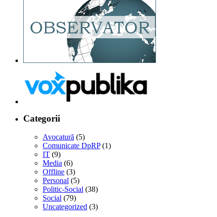
Categorii
Avocatură
(5)
Comunicate DpRP
(1)
IT
(9)
Media
(6)
Offline
(3)
Personal
(5)
Politic-Social
(38)
Social
(79)
Uncategorized
(3)