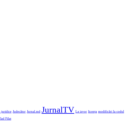
JurnalTV
 juridice
Judecător
Jurnal.md
La izvor
licența
modificări la codul
lad Filat