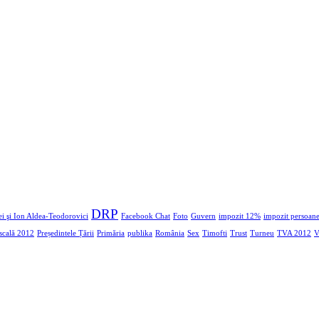
DRP
i şi Ion Aldea-Teodorovici
Facebook Chat
Foto
Guvern
impozit 12%
impozit persoane
iscală 2012
Președintele Țării
Primăria
publika
România
Sex
Timofti
Trust
Turneu
TVA 2012
V