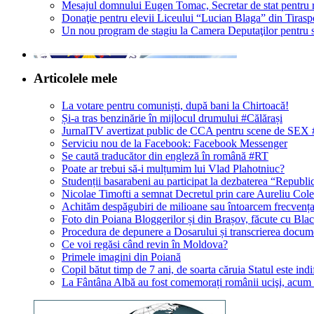
Mesajul domnului Eugen Tomac, Secretar de stat pentru ro
Donaţie pentru elevii Liceului “Lucian Blaga” din Tirasp
Un nou program de stagiu la Camera Deputaţilor pentru s
Articolele mele
La votare pentru comuniști, după bani la Chirtoacă!
Și-a tras benzinărie în mijlocul drumului #Călărași
JurnalTV avertizat public de CCA pentru scene de SEX #
Serviciu nou de la Facebook: Facebook Messenger
Se caută traducător din engleză în română #RT
Poate ar trebui să-i mulțumim lui Vlad Plahotniuc?
Studenții basarabeni au participat la dezbaterea “Republ
Nicolae Timofti a semnat Decretul prin care Aureliu Colenc
Achităm despăgubiri de milioane sau întoarcem frecvenț
Foto din Poiana Bloggerilor și din Brașov, făcute cu Bla
Procedura de depunere a Dosarului și transcrierea docume
Ce voi regăsi când revin în Moldova?
Primele imagini din Poiană
Copil bătut timp de 7 ani, de soarta căruia Statul este indi
La Fântâna Albă au fost comemorați românii ucişi, acum 7