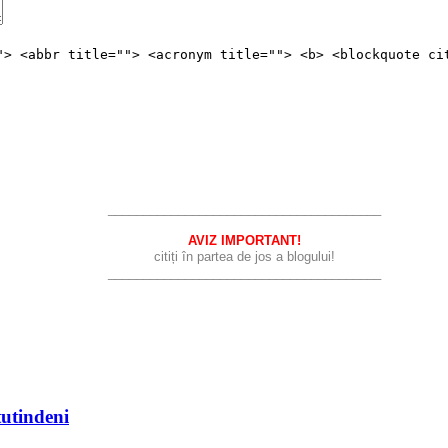
"> <abbr title=""> <acronym title=""> <b> <blockquote ci
_______________________________________
AVIZ IMPORTANT!
citiți în partea de jos a blogului!
_______________________________________
utindeni