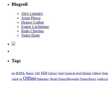
Blogroll
Alex Lebedev
Arian Pleșca
Dragoș Galbur
Eugen Luchianiuc
Radu Chivriga
Tudor Darie
Tags
cca
aie
BEMOL
Brașov
CAE
Colenco
Criză
Curtea de Apel Chișinău
Călărași
Doine
Offline
vamal
nit
Plahotniuc
Plecări
Poiana Bloggerilor
Poiana Brașov
politica f