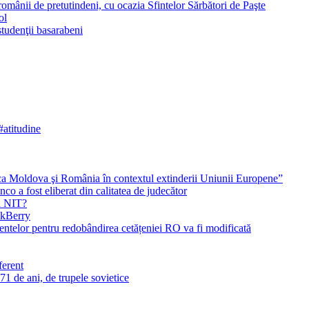
mânii de pretutindeni, cu ocazia Sfintelor Sărbători de Paşte
ol
tudenţii basarabeni
atitudine
ica Moldova şi România în contextul extinderii Uniunii Europene”
o a fost eliberat din calitatea de judecător
a NIT?
ckBerry
ntelor pentru redobândirea cetățeniei RO va fi modificată
ferent
1 de ani, de trupele sovietice