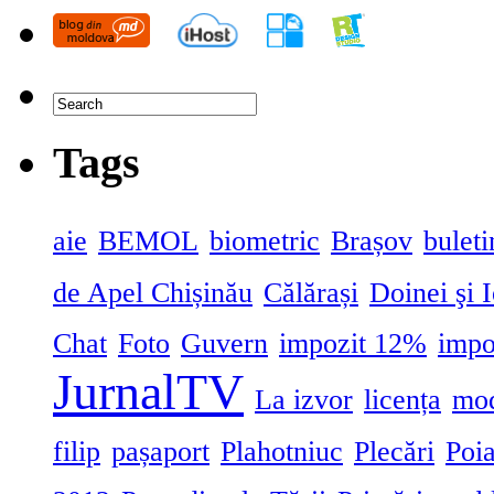
Tags
aie
BEMOL
biometric
Brașov
buleti
de Apel Chișinău
Călărași
Doinei şi 
Chat
Foto
Guvern
impozit 12%
impo
JurnalTV
La izvor
licența
mod
filip
pașaport
Plahotniuc
Plecări
Poia