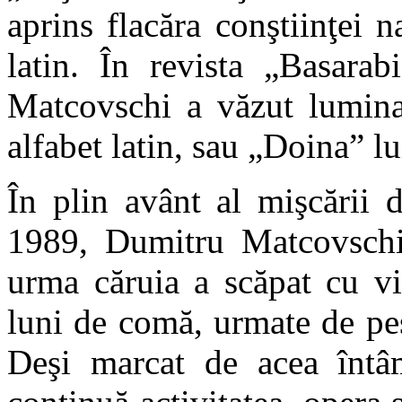
aprins flacăra conştiinţei n
latin. În revista „Basara
Matcovschi a văzut lumina 
alfabet latin, sau „Doina” 
În plin avânt al mişcării 
1989, Dumitru Matcovschi 
urma căruia a scăpat cu v
luni de comă, urmate de pes
Deşi marcat de acea întâ