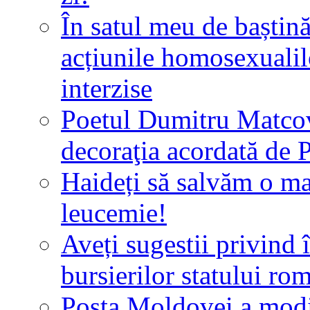
În satul meu de baștină 
acțiunile homosexualilo
interzise
Poetul Dumitru Matcov
decoraţia acordată de 
Haideți să salvăm o ma
leucemie!
Aveți sugestii privind 
bursierilor statului ro
Poșta Moldovei a modi