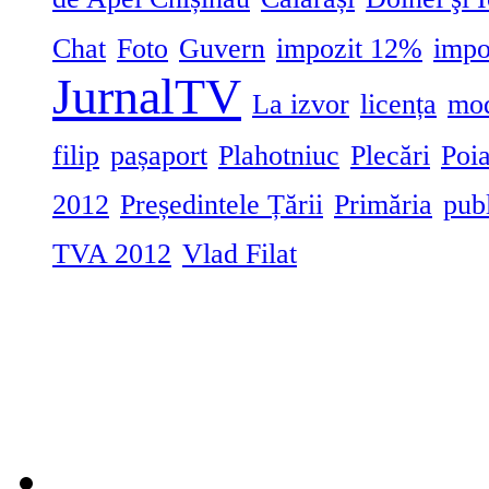
Chat
Foto
Guvern
impozit 12%
impo
JurnalTV
La izvor
licența
mod
filip
pașaport
Plahotniuc
Plecări
Poia
2012
Președintele Țării
Primăria
pub
TVA 2012
Vlad Filat