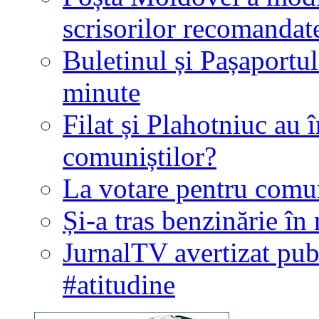
scrisorilor recomandat
Buletinul și Pașaportul
minute
Filat și Plahotniuc au 
comuniștilor?
La votare pentru comun
Și-a tras benzinărie în
JurnalTV avertizat pu
#atitudine