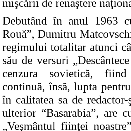
mişcării de renaştere naţion
Debutând în anul 1963 cu
Rouă”, Dumitru Matcovschi 
regimului totalitar atunci c
său de versuri „Descântece 
cenzura sovietică, fiind
continuă, însă, lupta pentr
în calitatea sa de redactor-
ulterior “Basarabia”, are cu
„Veşmântul fiinţei noastr