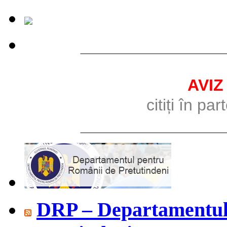
________________
AVIZ
citiți în pa
________________
DRP – Departamentul