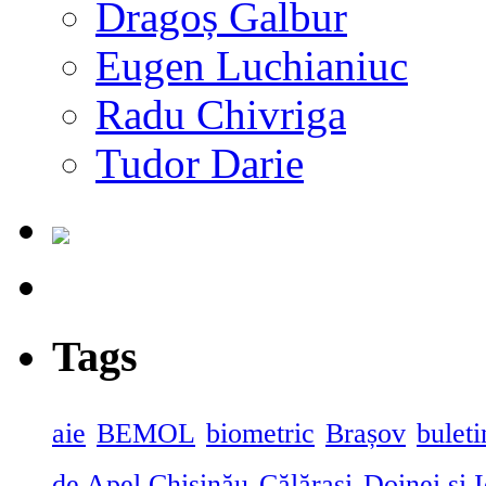
Dragoș Galbur
Eugen Luchianiuc
Radu Chivriga
Tudor Darie
Tags
aie
BEMOL
biometric
Brașov
buleti
de Apel Chișinău
Călărași
Doinei şi 