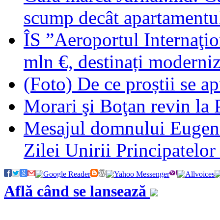
scump decât apartamentu
ÎS ”Aeroportul Internaţio
mln €, destinați moderniz
(Foto) De ce proștii se ap
Morari şi Boţan revin la
Mesajul domnului Eugen 
Află când se lansează