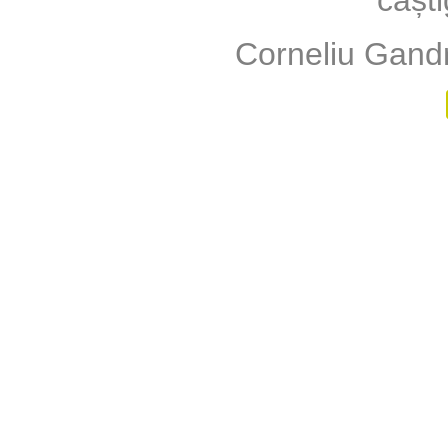
câști
Corneliu Gandr