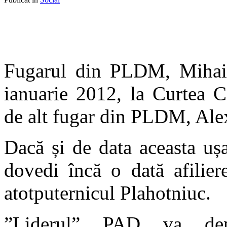
Fugarul din PLDM, Mihai 
ianuarie 2012, la Curtea Co
de alt fugar din PLDM, Ale
Dacă și de data aceasta ușa
dovedi încă o dată afilier
atotputernicul Plahotniuc.
”Liderul” PAD va dep