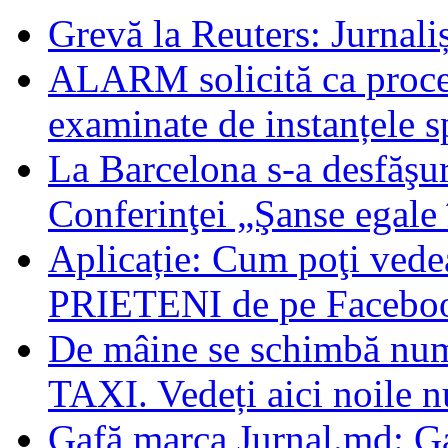
Grevă la Reuters: Jurnaliș
ALARM solicită ca procese
examinate de instanțele s
La Barcelona s-a desfăşur
Conferinţei „Şanse egale 
Aplicație: Cum poţi vede
PRIETENI de pe Facebo
De mâine se schimbă nume
TAXI. Vedeți aici noile 
Gafă marca Jurnal.md: G