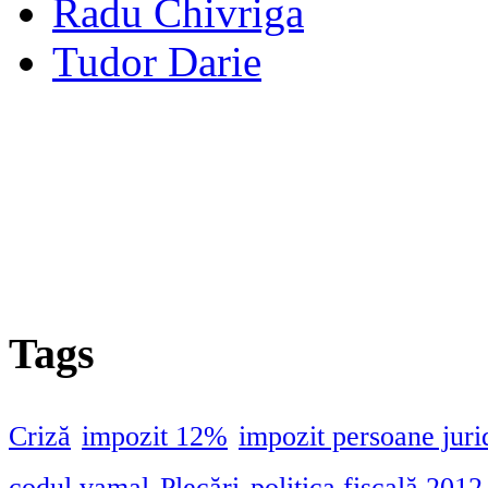
Radu Chivriga
Tudor Darie
Tags
Criză
impozit 12%
impozit persoane juri
codul vamal
Plecări
politica fiscală 2012