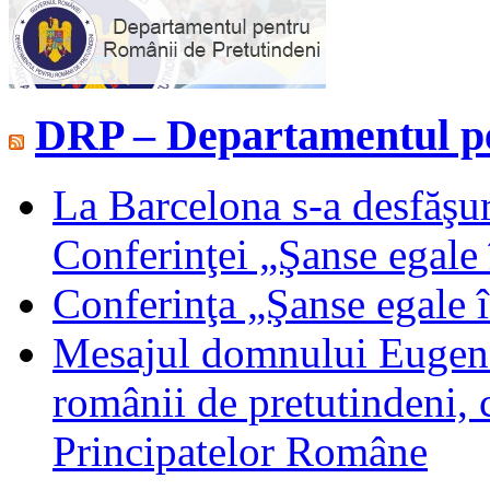
DRP – Departamentul pe
La Barcelona s-a desfăşur
Conferinţei „Şanse egale 
Conferinţa „Şanse egale 
Mesajul domnului Eugen T
românii de pretutindeni, c
Principatelor Române