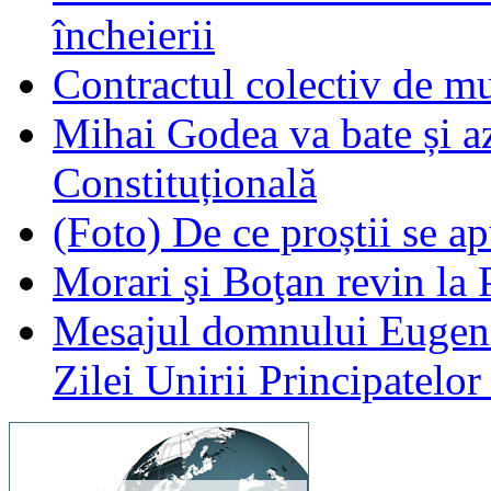
încheierii
Contractul colectiv de mu
Mihai Godea va bate și az
Constituțională
(Foto) De ce proștii se ap
Morari şi Boţan revin la
Mesajul domnului Eugen 