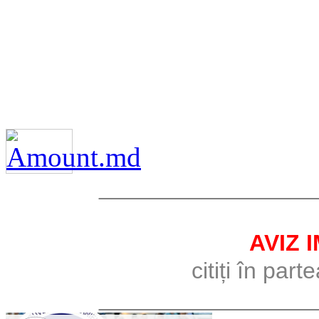
_________________
AVIZ 
citiți în part
_________________