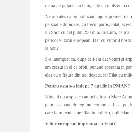
mana pe pulpele cu bani, si le-au muls ei in co
Ne-am ales ca un politician, ajuns premier dator
persoane dubioase, cu trecut paros. Filat, acest
lui Shor cu cel putin 250 mln. de Euro, ca mai a
pericol viitorul european. Dar cu viitorul nos
la hoti?
S-a intamplat ca, dupa ce i-am dat voturi si aripi
am crezut in el ca orbii, punand speranta in par
ales cu o figura din trei degete, iar Filat cu mil
Pentru asta s-a iesit pe 7 aprilie in PMAN?
Nimeni nu a spus ca atunci a fost o Mare Adunar
parte, scapand de regimul comunist. Insa, pe de a
care l-am readus pe Filat in politica, politicia
Viitor european impreuna cu Filat?