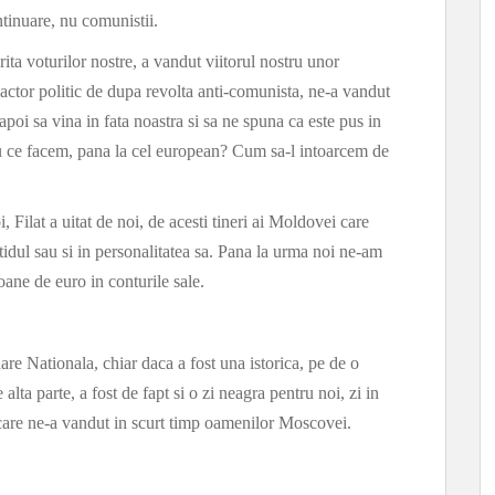
ntinuare, nu comunistii.
ita voturilor nostre, a vandut viitorul nostru unor
 actor politic de dupa revolta anti-comunista, ne-a vandut
poi sa vina in fata noastra si sa ne spuna ca este pus in
tru ce facem, pana la cel european? Cum sa-l intoarcem de
, Filat a uitat de noi, de acesti tineri ai Moldovei care
tidul sau si in personalitatea sa. Pana la urma noi ne-am
ioane de euro in conturile sale.
e Nationala, chiar daca a fost una istorica, pe de o
lta parte, a fost de fapt si o zi neagra pentru noi, zi in
n care ne-a vandut in scurt timp oamenilor Moscovei.