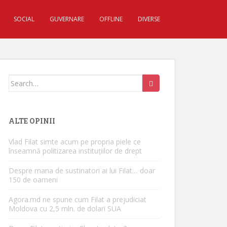
SOCIAL
GUVERNARE
OFFLINE
DIVERSE
Search for:
ALTE OPINII
Vlad Filat simte acum pe propria piele ce
înseamnă politizarea instituțiilor de drept
Despre mana de sustinatori ai lui Filat… doar
150 de oameni
Agora.md ne spune cum Filat a prejudiciat
Moldova cu 2,5 mln. de dolari SUA