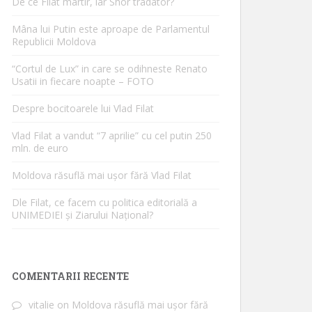
De ce Filat martir, iar Shor tradator?
Mâna lui Putin este aproape de Parlamentul
Republicii Moldova
“Cortul de Lux” in care se odihneste Renato
Usatii in fiecare noapte – FOTO
Despre bocitoarele lui Vlad Filat
Vlad Filat a vandut “7 aprilie” cu cel putin 250
mln. de euro
Moldova răsuflă mai ușor fără Vlad Filat
Dle Filat, ce facem cu politica editorială a
UNIMEDIEI și Ziarului Național?
COMENTARII RECENTE
vitalie
on
Moldova răsuflă mai ușor fără