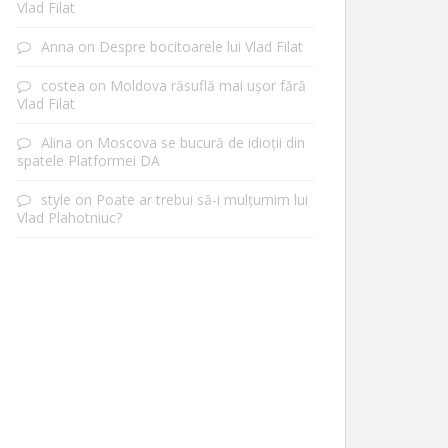
Vlad Filat
Anna
on
Despre bocitoarele lui Vlad Filat
costea
on
Moldova răsuflă mai ușor fără
Vlad Filat
Alina
on
Moscova se bucură de idioții din
spatele Platformei DA
style
on
Poate ar trebui să-i mulțumim lui
Vlad Plahotniuc?