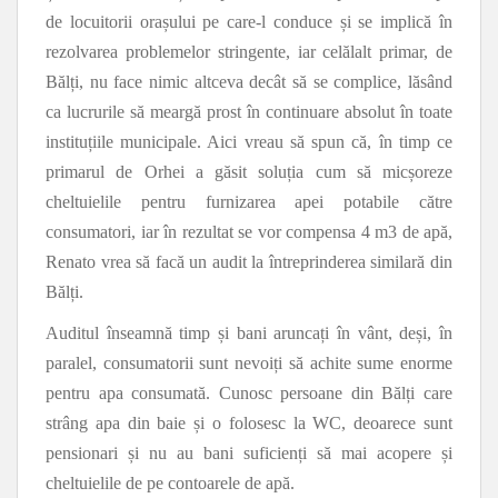
de locuitorii orașului pe care-l conduce și se implică în
rezolvarea problemelor stringente, iar celălalt primar, de
Bălți, nu face nimic altceva decât să se complice, lăsând
ca lucrurile să meargă prost în continuare absolut în toate
instituțiile municipale. Aici vreau să spun că, în timp ce
primarul de Orhei a găsit soluția cum să micșoreze
cheltuielile pentru furnizarea apei potabile către
consumatori, iar în rezultat se vor compensa 4 m3 de apă,
Renato vrea să facă un audit la întreprinderea similară din
Bălți.
Auditul înseamnă timp și bani aruncați în vânt, deși, în
paralel, consumatorii sunt nevoiți să achite sume enorme
pentru apa consumată. Cunosc persoane din Bălți care
strâng apa din baie și o folosesc la WC, deoarece sunt
pensionari și nu au bani suficienți să mai acopere și
cheltuielile de pe contoarele de apă.