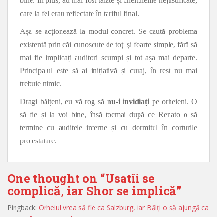
bine. În plus, au mai fost tăiate și cheltuielile nejustificate,
care la fel erau reflectate în tariful final.
Așa se acționează la modul concret. Se caută problema
existentă prin căi cunoscute de toți și foarte simple, fără să
mai fie implicați auditori scumpi și tot așa mai departe.
Principalul este să ai inițiativă și curaj, în rest nu mai
trebuie nimic.
Dragi bălțeni, eu vă rog să
nu-i invidiați
pe orheieni. O
să fie și la voi bine, însă tocmai după ce Renato o să
termine cu auditele interne și cu dormitul în corturile
protestatare.
One thought on “
Usatîi se
complică, iar Shor se implică
”
Pingback:
Orheiul vrea să fie ca Salzburg, iar Bălți o să ajungă ca