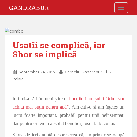
GANDRABUR
TOGGLE
Usatîi se complică, iar
Shor se implică
September 24, 2015
Corneliu Gandrabur
Politic
Ieri mi-a sărit în ochi știrea
„Locuitorii orașului Orhei vor
achita mai puțin pentru apă”
. Am citit-o și am înțeles un
lucru foarte important, probabil pentru unii neînsemnat,
dar pentru orheieni absolut benefic și ușor la buzunar.
Știrea de ieri anunță despre ceea că, un primar se ocupă