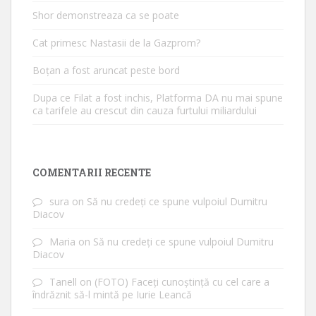
Shor demonstreaza ca se poate
Cat primesc Nastasii de la Gazprom?
Boțan a fost aruncat peste bord
Dupa ce Filat a fost inchis, Platforma DA nu mai spune
ca tarifele au crescut din cauza furtului miliardului
COMENTARII RECENTE
sura
on
Să nu credeți ce spune vulpoiul Dumitru
Diacov
Maria
on
Să nu credeți ce spune vulpoiul Dumitru
Diacov
Tanell
on
(FOTO) Faceți cunoștință cu cel care a
îndrăznit să-l mintă pe Iurie Leancă