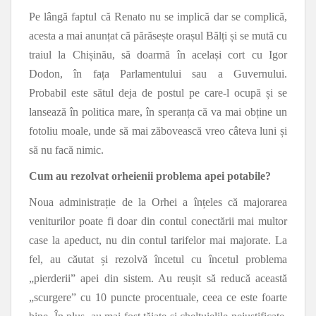
Pe lângă faptul că Renato nu se implică dar se complică,
acesta a mai anunțat că părăsește orașul Bălți și se mută cu
traiul la Chișinău, să doarmă în același cort cu Igor
Dodon, în fața Parlamentului sau a Guvernului.
Probabil este sătul deja de postul pe care-l ocupă și se
lansează în politica mare, în speranța că va mai obține un
fotoliu moale, unde să mai zăbovească vreo câteva luni și
să nu facă nimic.
Cum au rezolvat orheienii problema apei potabile?
Noua administrație de la Orhei a înțeles că majorarea
veniturilor poate fi doar din contul conectării mai multor
case la apeduct, nu din contul tarifelor mai majorate. La
fel, au căutat și rezolvă încetul cu încetul problema
„pierderii” apei din sistem. Au reușit să reducă această
„scurgere” cu 10 puncte procentuale, ceea ce este foarte