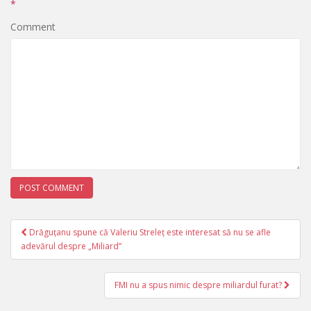
*
Comment
Drăguțanu spune că Valeriu Streleț este interesat să nu se afle
Post navigation
adevărul despre „Miliard”
FMI nu a spus nimic despre miliardul furat?