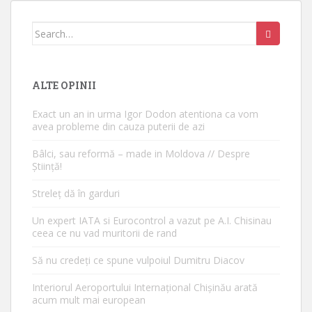
Search for:
ALTE OPINII
Exact un an in urma Igor Dodon atentiona ca vom
avea probleme din cauza puterii de azi
Bâlci, sau reformă – made in Moldova // Despre
Știință!
Streleț dă în garduri
Un expert IATA si Eurocontrol a vazut pe A.I. Chisinau
ceea ce nu vad muritorii de rand
Să nu credeți ce spune vulpoiul Dumitru Diacov
Interiorul Aeroportului Internațional Chișinău arată
acum mult mai european