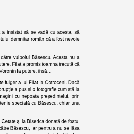
t a insistat să se vadă cu acesta, să
ostului demnitar român că a fost nevoie
de către vulpoiul Băsescu. Acesta nu a
putere. Filat a promis toamna trecută că
 Voronin la putere, însă…
te fulger a lui Filat la Cotroceni. Dacă
rupție a pus și o fotografie cum stă la
magini cu nepoata președintelui, prin
ietenie specială cu Băsescu, chiar una
a Cetate și la Biserica donată de fostul
către Băsescu, iar pentru a nu se lăsa