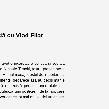
ă cu Vlad Filat
avut o încărcătură politică și socială
a Nicoale Timofti, fostul președinte a
e. Primul mesaj, destul de important, a
iferite, deoarece așa au decis marile
ă nu există pericole îndreptate din
ulează unii politicieni de la noi, care
or coace tot mai multe idei unioniste.