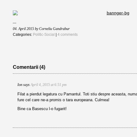
04. April 2015 by Corneliu Gandrabur
Categories:
Politic-Social
|
4 comments
Comentarii (4)
Ion
says
April 4, 2015 at 6:51 pm
Filat a pierdut legatura cu Pamantul. Toti stiu despre aceasta, num
fure cel care ne-a promis o tara europeana. Culmea!
Bine ca Basescu l-o fugarit!