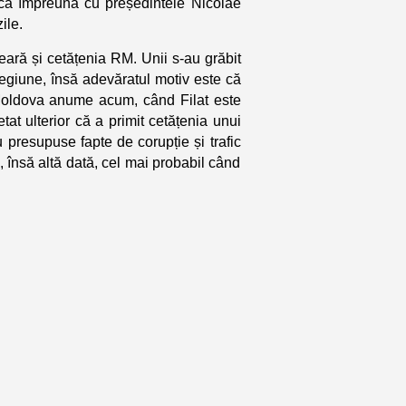
oca împreună cu președintele Nicolae
ile.
eară și cetățenia RM. Unii s-au grăbit
regiune, însă adevăratul motiv este că
Moldova anume acum, când Filat este
etat ulterior că a primit cetățenia unui
 presupuse fapte de corupție și trafic
 însă altă dată, cel mai probabil când