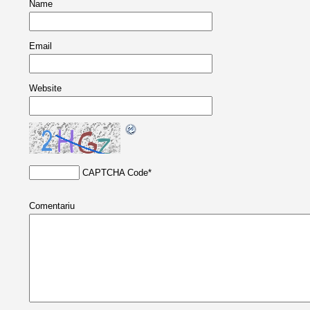
Name
Email
Website
CAPTCHA Code
*
Comentariu