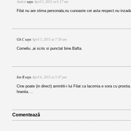
Andrei
says
April 5, 2015 at 6:17 am
Filat nu are stima personala,nu cunoaste cei asta respect.nu inzada
Gh.C
says
April 5, 2015 at 7:50 am
Corneliu ,ai scris si punctat bine.Bafta.
Ion R
says
April 6, 2015 at 5:07 pm
Cine poate (in direct) amintiti-i lui Filat ca lacomia e sora cu prosti
hranita….
Comentează