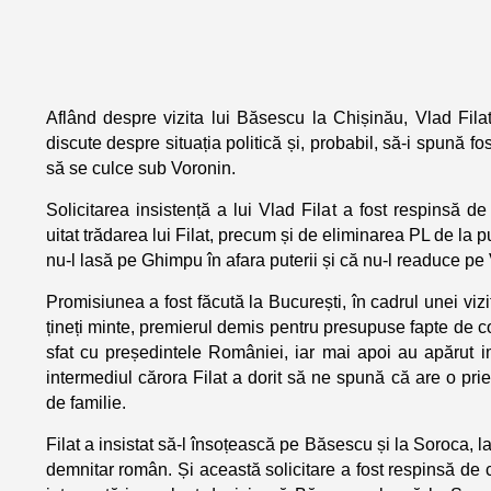
Aflând despre vizita lui Băsescu la Chișinău, Vlad Fila
discute despre situația politică și, probabil, să-i spună f
să se culce sub Voronin.
Solicitarea insistență a lui Vlad Filat a fost respinsă 
uitat trădarea lui Filat, precum și de eliminarea PL de la 
nu-l lasă pe Ghimpu în afara puterii și că nu-l readuce pe
Promisiunea a fost făcută la București, în cadrul unei vizi
țineți minte, premierul demis pentru presupuse fapte de co
sfat cu președintele României, iar mai apoi au apărut i
intermediul cărora Filat a dorit să ne spună că are o pr
de familie.
Filat a insistat să-l însoțească pe Băsescu și la Soroca, l
demnitar român. Și această solicitare a fost respinsă de 