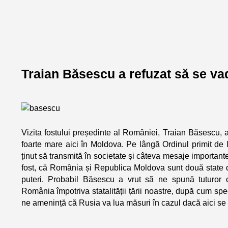
Traian Băsescu a refuzat să se vad
Vizita fostului președinte al României, Traian Băsescu, a 
foarte mare aici în Moldova. Pe lângă Ordinul primit de l
ținut să transmită în societate și câteva mesaje important
fost, că România și Republica Moldova sunt două state d
puteri. Probabil Băsescu a vrut să ne spună tuturor c
România împotriva statalității țării noastre, după cum spec
ne amenință că Rusia va lua măsuri în cazul dacă aici se v