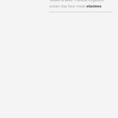
Tested & liked. Planeta Organica
ocean clay face mask
eliasteea