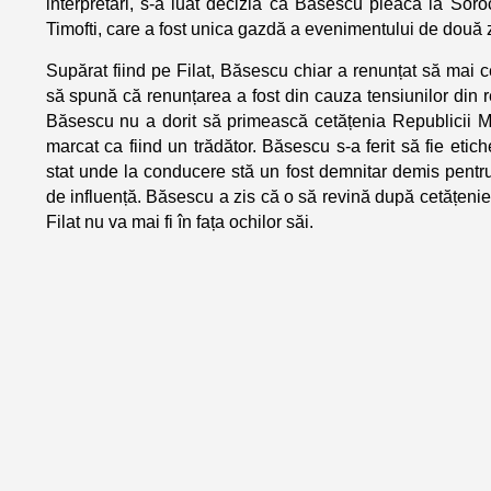
interpretări, s-a luat decizia că Băsescu pleacă la Sor
Timofti, care a fost unica gazdă a evenimentului de două z
Supărat fiind pe Filat, Băsescu chiar a renunțat să mai c
să spună că renunțarea a fost din cauza tensiunilor din 
Băsescu nu a dorit să primească cetățenia Republicii 
marcat ca fiind un trădător. Băsescu s-a ferit să fie etich
stat unde la conducere stă un fost demnitar demis pentru
de influență. Băsescu a zis că o să revină după cetățenie,
Filat nu va mai fi în fața ochilor săi.