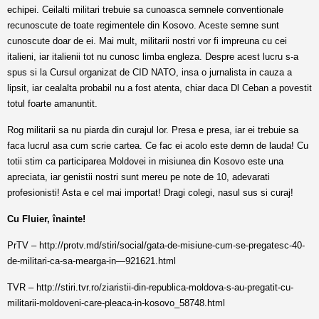
echipei. Ceilalti militari trebuie sa cunoasca semnele conventionale
recunoscute de toate regimentele din Kosovo. Aceste semne sunt
cunoscute doar de ei. Mai mult, militarii nostri vor fi impreuna cu cei
italieni, iar italienii tot nu cunosc limba engleza. Despre acest lucru s-a
spus si la Cursul organizat de CID NATO, insa o jurnalista in cauza a
lipsit, iar cealalta probabil nu a fost atenta, chiar daca Dl Ceban a povestit
totul foarte amanuntit.
Rog militarii sa nu piarda din curajul lor. Presa e presa, iar ei trebuie sa
faca lucrul asa cum scrie cartea. Ce fac ei acolo este demn de lauda! Cu
totii stim ca participarea Moldovei in misiunea din Kosovo este una
apreciata, iar genistii nostri sunt mereu pe note de 10, adevarati
profesionisti! Asta e cel mai importat! Dragi colegi, nasul sus si curaj!
Cu Fluier, înainte!
PrTV –
http://protv.md/stiri/social/gata-de-misiune-cum-se-pregatesc-40-
de-militari-ca-sa-mearga-in—921621.html
TVR –
http://stiri.tvr.ro/ziaristii-din-republica-moldova-s-au-pregatit-cu-
militarii-moldoveni-care-pleaca-in-kosovo_58748.html