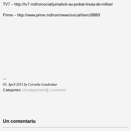
TV7 –
http://tv7.md/ro/social/jurnalistii-au-probat-tinuta-de-militar/
Prime –
http://www.prime.md/rom/news/social/item18880/
03. April 2015 by Corneliu Gandrabur
Categories:
Uncategorized
|
1 comment
Un comentariu