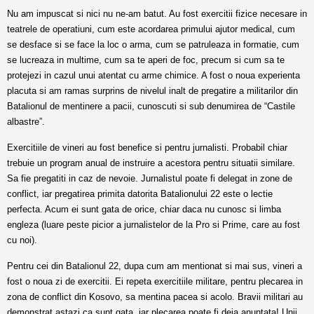
Nu am impuscat si nici nu ne-am batut. Au fost exercitii fizice necesare in
teatrele de operatiuni, cum este acordarea primului ajutor medical, cum
se desface si se face la loc o arma, cum se patruleaza in formatie, cum
se lucreaza in multime, cum sa te aperi de foc, precum si cum sa te
protejezi in cazul unui atentat cu arme chimice. A fost o noua experienta
placuta si am ramas surprins de nivelul inalt de pregatire a militarilor din
Batalionul de mentinere a pacii, cunoscuti si sub denumirea de “Castile
albastre”.
Exercitiile de vineri au fost benefice si pentru jurnalisti. Probabil chiar
trebuie un program anual de instruire a acestora pentru situatii similare.
Sa fie pregatiti in caz de nevoie. Jurnalistul poate fi delegat in zone de
conflict, iar pregatirea primita datorita Batalionului 22 este o lectie
perfecta. Acum ei sunt gata de orice, chiar daca nu cunosc si limba
engleza (luare peste picior a jurnalistelor de la Pro si Prime, care au fost
cu noi).
Pentru cei din Batalionul 22, dupa cum am mentionat si mai sus, vineri a
fost o noua zi de exercitii. Ei repeta exercitiile militare, pentru plecarea in
zona de conflict din Kosovo, sa mentina pacea si acolo. Bravii militari au
demonstrat astazi ca sunt gata, iar plecarea poate fi deja anuntata! Unii