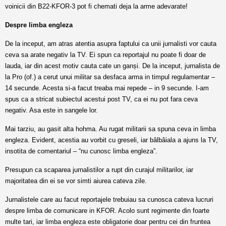
voinicii din B22-KFOR-3 pot fi chemati deja la arme adevarate!
Despre limba engleza
De la inceput, am atras atentia asupra faptului ca unii jurnalisti vor cauta
ceva sa arate negativ la TV. Ei spun ca reportajul nu poate fi doar de
lauda, iar din acest motiv cauta cate un ganși. De la inceput, jurnalista de
la Pro (of.) a cerut unui militar sa desfaca arma in timpul regulamentar –
14 secunde. Acesta si-a facut treaba mai repede – in 9 secunde. I-am
spus ca a stricat subiectul acestui post TV, ca ei nu pot fara ceva
negativ. Asa este in sangele lor.
Mai tarziu, au gasit alta hohma. Au rugat militarii sa spuna ceva in limba
engleza. Evident, acestia au vorbit cu greseli, iar bâlbâiala a ajuns la TV,
insotita de comentariul – “nu cunosc limba engleza”.
Presupun ca scaparea jurnalistilor a rupt din curajul militarilor, iar
majoritatea din ei se vor simti aiurea cateva zile.
Jurnalistele care au facut reportajele trebuiau sa cunosca cateva lucruri
despre limba de comunicare in KFOR. Acolo sunt regimente din foarte
multe tari, iar limba engleza este obligatorie doar pentru cei din fruntea