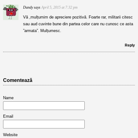
Dandy
says
April 5, 2015 at 7:32 pm
Vă ,mulțumim de apreciere pozitivă. Foarte rar, militarii citesc
sau aud cuvinte bune din partea celor care nu cunosc ce asta
”armata”. Mulțumesc.
Reply
Comentează
Name
Email
Website