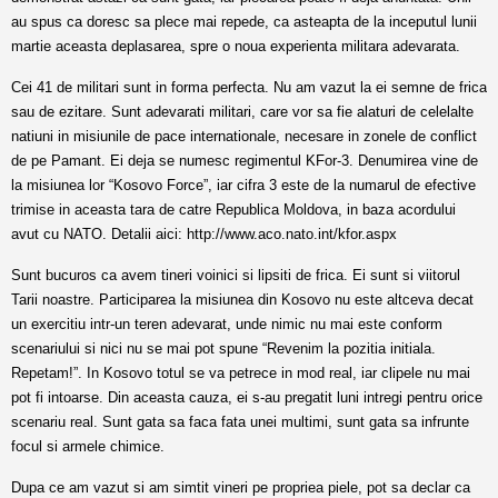
au spus ca doresc sa plece mai repede, ca asteapta de la inceputul lunii
martie aceasta deplasarea, spre o noua experienta militara adevarata.
Cei 41 de militari sunt in forma perfecta. Nu am vazut la ei semne de frica
sau de ezitare. Sunt adevarati militari, care vor sa fie alaturi de celelalte
natiuni in misiunile de pace internationale, necesare in zonele de conflict
de pe Pamant. Ei deja se numesc regimentul KFor-3. Denumirea vine de
la misiunea lor “Kosovo Force”, iar cifra 3 este de la numarul de efective
trimise in aceasta tara de catre Republica Moldova, in baza acordului
avut cu NATO. Detalii aici:
http://www.aco.nato.int/kfor.aspx
Sunt bucuros ca avem tineri voinici si lipsiti de frica. Ei sunt si viitorul
Tarii noastre. Participarea la misiunea din Kosovo nu este altceva decat
un exercitiu intr-un teren adevarat, unde nimic nu mai este conform
scenariului si nici nu se mai pot spune “Revenim la pozitia initiala.
Repetam!”. In Kosovo totul se va petrece in mod real, iar clipele nu mai
pot fi intoarse. Din aceasta cauza, ei s-au pregatit luni intregi pentru orice
scenariu real. Sunt gata sa faca fata unei multimi, sunt gata sa infrunte
focul si armele chimice.
Dupa ce am vazut si am simtit vineri pe propriea piele, pot sa declar ca