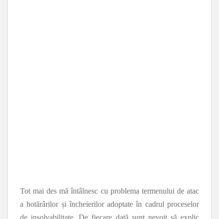
Tot mai des mă întâlnesc cu problema termenului de atac
a hotărârilor și încheierilor adoptate în cadrul proceselor
de insolvabilitate. De fiecare dată sunt nevoit să explic