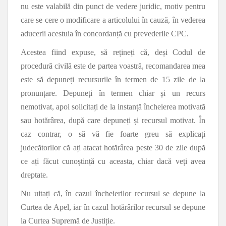
nu este valabilă din punct de vedere juridic, motiv pentru
care se cere o modificare a articolului în cauză, în vederea
aducerii acestuia în concordanță cu prevederile CPC.
Acestea fiind expuse, să rețineți că, deși Codul de
procedură civilă este de partea voastră, recomandarea mea
este să depuneți recursurile în termen de 15 zile de la
pronunțare. Depuneți în termen chiar și un recurs
nemotivat, apoi solicitați de la instanță încheierea motivată
sau hotărârea, după care depuneți și recursul motivat. În
caz contrar, o să vă fie foarte greu să explicați
judecătorilor că ați atacat hotărârea peste 30 de zile după
ce ați făcut cunoștință cu aceasta, chiar dacă veți avea
dreptate.
Nu uitați că, în cazul încheierilor recursul se depune la
Curtea de Apel, iar în cazul hotărârilor recursul se depune
la Curtea Supremă de Justiție.