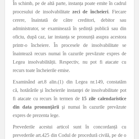
În schimb, pe de altă parte, instanța poate emite în cadrul
procesului de insolvabilitate
zeci de încheieri
. Fiecare
cerere, înaintată de către creditori, debitor sau
administrator, se examinează în ședință publică sau din
oficiu, după caz, iar instanța se pronunță asupra acestora
printr-o încheiere. În procesele de insolvabilitate se
înaintează recurs numai în cazurile prevăzute expres de
Legea insolvabilității. Respectiv, nu pot fi atacate cu
recurs toate încheierile emise.
Examinând art.8 alin.(1) din Legea nr.149, constatăm
că, hotărârile şi încheierile instanţei de insolvabilitate pot
fi atacate cu recurs în termen de
15 zile calendaristice
din data pronunţării
şi numai în cazurile prevăzute
expres de prezenta lege.
Prevederile acestui articol sunt în concordanță cu
prevederile art.425 din Codul de procedură civilă, pe de o