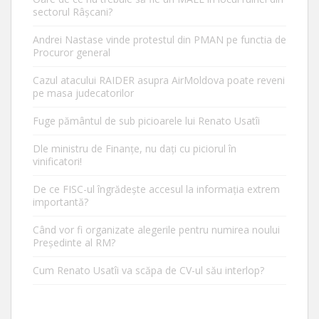
sectorul Râșcani?
Andrei Nastase vinde protestul din PMAN pe functia de
Procuror general
Cazul atacului RAIDER asupra AirMoldova poate reveni
pe masa judecatorilor
Fuge pământul de sub picioarele lui Renato Usatîi
Dle ministru de Finanțe, nu dați cu piciorul în
vinificatori!
De ce FISC-ul îngrădește accesul la informația extrem
importantă?
Când vor fi organizate alegerile pentru numirea noului
Președinte al RM?
Cum Renato Usatîi va scăpa de CV-ul său interlop?