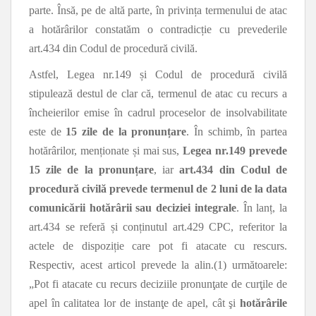
parte. Însă, pe de altă parte, în privința termenului de atac
a hotărârilor constatăm o contradicție cu prevederile
art.434 din Codul de procedură civilă.
Astfel, Legea nr.149 și Codul de procedură civilă
stipulează destul de clar că, termenul de atac cu recurs a
încheierilor emise în cadrul proceselor de insolvabilitate
este de
15 zile de la pronunțare
. În schimb, în partea
hotărârilor, menționate și mai sus,
Legea nr.149 prevede
15 zile de la pronunțare
, iar
art.434 din Codul de
procedură civilă prevede termenul de 2 luni de la data
comunicării hotărârii sau deciziei integrale
. În lanț, la
art.434 se referă și conținutul art.429 CPC, referitor la
actele de dispoziție care pot fi atacate cu rescurs.
Respectiv, acest articol prevede la alin.(1) următoarele:
„Pot fi atacate cu recurs deciziile pronunţate de curţile de
apel în calitatea lor de instanţe de apel, cât şi
hotărârile