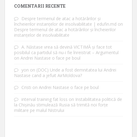
COMENTARII RECENTE
Despre termenul de atac a hotărârilor și
încheierilor instanțelor de insolvabilitate | edufin.md
on
Despre termenul de atac a hotărârilor și încheierilor
instanțelor de insolvabilitate
A. Năstase vrea să devină VICTIMĂ și face tot
posibilul ca partidul să nu-i fie înreistrat – Argumentul
on
Andrei Nastase o face pe boul
yon
on
(DOC) Unde a fost demnitatea lui Andrei
Nastase cand a jefuit AirMoldova?
Cristi
on
Andrei Nastase o face pe boul
interval training fat loss
on
Instabilitatea politică de
la Chișinău stimulează Rusia să trimită noi forțe
militare pe malul Nistrului