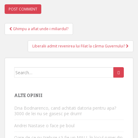
Ghimpu a aflat unde-i miliardul?
Post navigation
Liberalii admit revenirea lui Filat la cârma Guvernului?
Search for:
ALTE OPINII
Dna Bodnarenco, cand achitati datoria pentru apa?
3000 de lei nu se gasesc pe drum!
Andrei Nastase o face pe boul
Oare de ce nu trebuie să fie un MALL în locul ruinei din