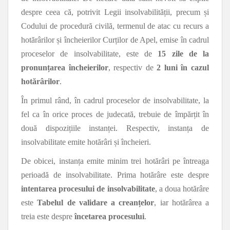
despre ceea că, potrivit Legii insolvabilității, precum și
Codului de procedură civilă, termenul de atac cu recurs a
hotărârilor și încheierilor Curților de Apel, emise în cadrul
proceselor de insolvabilitate, este de
15 zile de la
pronunțarea încheierilor
, respectiv de
2 luni în cazul
hotărârilor
.
În primul rând, în cadrul proceselor de insolvabilitate, la
fel ca în orice proces de judecată, trebuie de împărțit în
două dispozițiile instanței. Respectiv, instanța de
insolvabilitate emite hotărâri și încheieri.
De obicei, instanța emite minim trei hotărâri pe întreaga
perioadă de insolvabilitate. Prima hotărâre este despre
intentarea procesului de insolvabilitate
, a doua hotărâre
este
Tabelul de validare a creanțelor
, iar hotărârea a
treia este despre
încetarea procesului
.