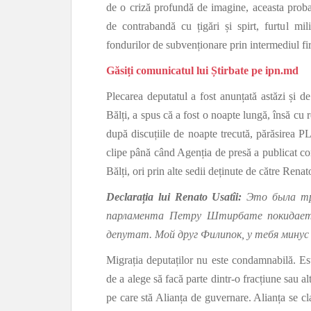
de o criză profundă de imagine, aceasta proba
de contrabandă cu țigări și spirt, furtul mili
fondurilor de subvenționare prin intermediul fir
Găsiți comunicatul lui Știrbate pe ipn.md
Plecarea deputatul a fost anunțată astăzi și de
Bălți, a spus că a fost o noapte lungă, însă cu r
după discuțiile de noapte trecută, părăsirea 
clipe până când Agenția de presă a publicat com
Bălți, ori prin alte sedii deținute de către Renat
Declarația lui Renato Usatîi:
Это была тр
парламента Петру Штирбате покидает 
депутат. Мой друг Филипок, у тебя минус 
Migrația deputaților nu este condamnabilă. Est
de a alege să facă parte dintr-o fracțiune sau a
pe care stă Alianța de guvernare. Alianța se cl