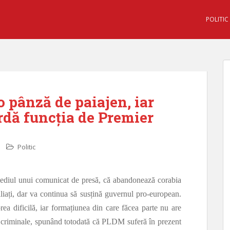
POLITIC
o pânză de paiajen, iar
rdă funcția de Premier
Politic
rmediul unui comunicat de presă, că abandonează corabia
liați, dar va continua să susțină guvernul pro-european.
prea dificilă, iar formațiunea din care făcea parte nu are
și criminale, spunând totodată că PLDM suferă în prezent