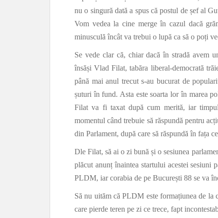
nu o singură dată a spus că postul de șef al G
Vom vedea la cine merge în cazul dacă grăma
minusculă încât va trebui o lupă ca să o poți v
Se vede clar că, chiar dacă în stradă avem un 
însăși Vlad Filat, tabăra liberal-democrată trăi
până mai anul trecut s-au bucurat de populari
șuturi în fund. Asta este soarta lor în marea 
Filat va fi taxat după cum merită, iar timp
momentul când trebuie să răspundă pentru acțiun
din Parlament, după care să răspundă în fața celo
Dle Filat, să ai o zi bună și o sesiunea parlame
plăcut anunț înaintea startului acestei sesiuni 
PLDM, iar corabia de pe București 88 se va în
Să nu uităm că PLDM este formațiunea de la car
care pierde teren pe zi ce trece, fapt incontestab