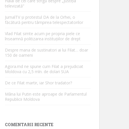
Halal de cei care strigă despre „Justiția
televizată”
JurnalTV și protestul DA de la Orhei, o
făcătură pentru tâmpirea telespectatorilor
Vlad Filat simte acum pe propria piele ce
înseamnă politizarea instituțiilor de drept
Despre mana de sustinatori ai lui Filat… doar
150 de oameni
Agora.md ne spune cum Filat a prejudiciat
Moldova cu 2,5 mln. de dolari SUA
De ce Filat martir, iar Shor tradator?
Mâna lui Putin este aproape de Parlamentul
Republicii Moldova
COMENTARII RECENTE