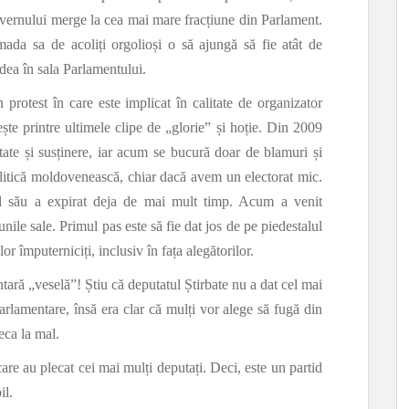
uvernului merge la cea mai mare fracțiune din Parlament.
da sa de acoliți orgolioși o să ajungă să fie atât de
edea în sala Parlamentului.
protest în care este implicat în calitate de organizator
ește printre ultimele clipe de „glorie” și hoție. Din 2009
tate și susținere, iar acum se bucură doar de blamuri și
politică moldovenească, chiar dacă avem un electorat mic.
ul său a expirat deja de mai mult timp. Acum a venit
ile sale. Primul pas este să fie dat jos de pe piedestalul
r împuterniciți, inclusiv în fața alegătorilor.
ntară „veselă”! Știu că deputatul Știrbate nu a dat cel mai
parlamentare, însă era clar că mulți vor alege să fugă din
eca la mal.
e au plecat cei mai mulți deputați. Deci, este un partid
il.