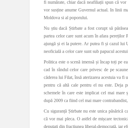
fi numărate, chiar dacă neafiliații spun că v
vor susține anume Guvernul actual. In linii mar
Moldova si al poporului.
Nu știu dacă Știrbate a fost corupt să părăse
partea celor care sunt acum în afara pereților 
ajungă și ei la putere. Ar putea fi și cazul lui 
neoficială a celor care sunt sub papucul acestui 
Politica este o scenă imensă și încap toți pe e
cad în rândul celor care privesc de pe scaune
căderea lui Filat, însă aterizarea acestuia va fi
pentru că altă cale pentru el nu este. Deja p
schemele în care este implicat cel mai mare ș
după 2009 ca fiind cel mai mare contrabandist, 
Cu siguranță Știrbate nu este unica păsărică 
că vor mai pleca. O astfel de mișcare tectoni
deputați din fracțiunea liberal-democrată, iar ef