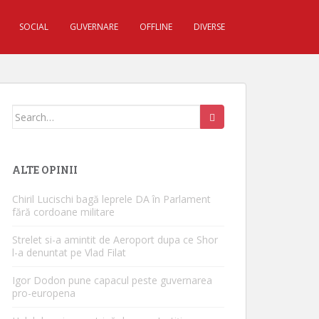
SOCIAL
GUVERNARE
OFFLINE
DIVERSE
Search for:
ALTE OPINII
Chiril Lucischi bagă leprele DA în Parlament
fără cordoane militare
Strelet si-a amintit de Aeroport dupa ce Shor
l-a denuntat pe Vlad Filat
Igor Dodon pune capacul peste guvernarea
pro-europena