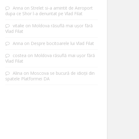
Anna
on
Strelet si-a amintit de Aeroport
dupa ce Shor l-a denuntat pe Vlad Filat
vitalie
on
Moldova răsuflă mai ușor fără
Vlad Filat
Anna
on
Despre bocitoarele lui Vlad Filat
costea
on
Moldova răsuflă mai ușor fără
Vlad Filat
Alina
on
Moscova se bucură de idioții din
spatele Platformei DA