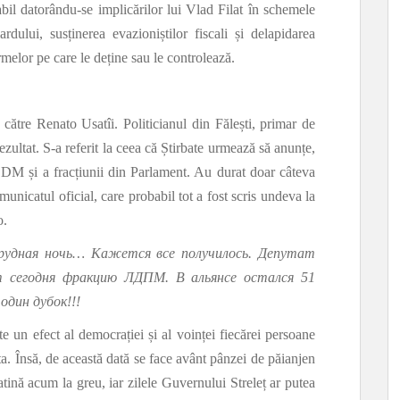
bil datorându-se implicărilor lui Vlad Filat în schemele
ardului, susținerea evazioniștilor fiscali și delapidarea
melor pe care le deține sau le controlează.
 către Renato Usatîi. Politicianul din Fălești, primar de
ezultat. S-a referit la ceea că Știrbate urmează să anunțe,
PLDM și a fracțiunii din Parlament. Au durat doar câteva
unicatul oficial, care probabil tot a fost scris undeva la
o.
удная ночь… Кажется все получилось. Депутат
сегодня фракцию ЛДПМ. В альянсе остался 51
один дубок!!!
e un efect al democrației și al voinței fiecărei persoane
lta. Însă, de această dată se face avânt pânzei de păianjen
atină acum la greu, iar zilele Guvernului Streleț ar putea