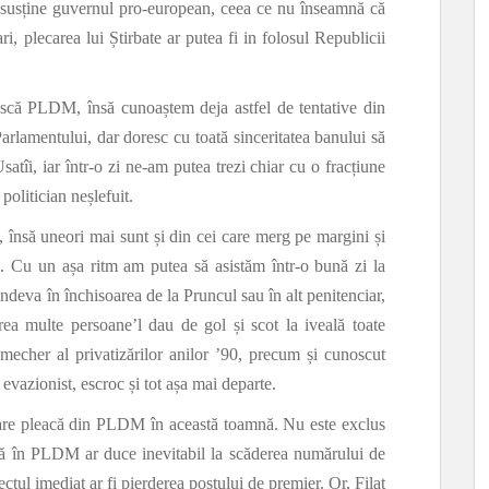
or susține guvernul pro-european, ceea ce nu înseamnă că
i, plecarea lui Știrbate ar putea fi in folosul Republicii
ască PLDM, însă cunoaștem deja astfel de tentative din
Parlamentului, dar doresc cu toată sinceritatea banului să
Usatîi, iar într-o zi ne-am putea trezi chiar cu o fracțiune
politician neșlefuit.
a, însă uneori mai sunt și din cei care merg pe margini și
. Cu un așa ritm am putea să asistăm într-o bună zi la
 undeva în închisoarea de la Pruncul sau în alt penitenciar,
rea multe persoane’l dau de gol și scot la iveală toate
mecher al privatizărilor anilor ’90, precum și cunoscut
evazionist, escroc și tot așa mai departe.
care pleacă din PLDM în această toamnă. Nu este exclus
că în PLDM ar duce inevitabil la scăderea numărului de
ectul imediat ar fi pierderea postului de premier. Or, Filat