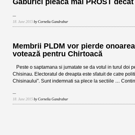
Gaburici pleacă mai PROST decât 
18. June 2015
by Corneliu Gandrabur
Membrii PLDM vor pierde onoarea
votează pentru Chirtoacă
Peste o saptamana si jumatate se da votul in turul doi p
Chisinau. Electoratul de dreapta este sfatuit de catre polit
Chisinaului”. Sunt indemnati sa plece la sectiile …
Conti
18. June 2015
by Corneliu Gandrabur