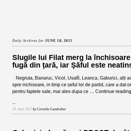
Daily Archives for
JUNE 18, 2015
Slugile lui Filat merg la închisoar
fugă din țară, iar Șăful este neatin
Negruta, Banaruc, Vicol, Usatîi, Leanca, Gaburici, alți act
spre inchisoare, in timp ce șeful lor de partid, care a dat o
pentru faptele sale, mai ales dupa ce …
Continue readin
18. June 2015
by Corneliu Gandrabur