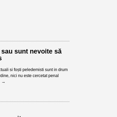
e sau sunt nevoite să
s
uali si foști peledemisti sunt in drum
rdine, nici nu este cercetat penal
g
→