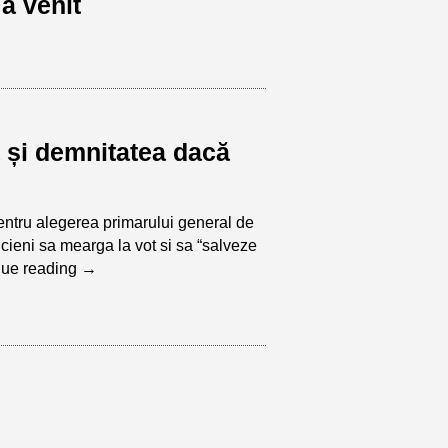
a venit
 și demnitatea dacă
entru alegerea primarului general de
icieni sa mearga la vot si sa “salveze
nue reading
→