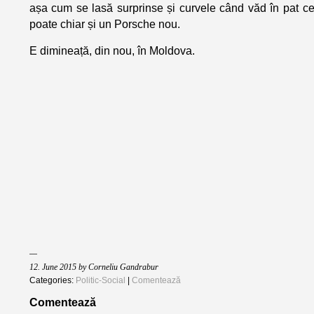
așa cum se lasă surprinse și curvele când văd în pat ce
poate chiar și un Porsche nou.
E dimineață, din nou, în Moldova.
12. June 2015 by Corneliu Gandrabur
Categories:
Politic-Social
|
Comentează
Comentează