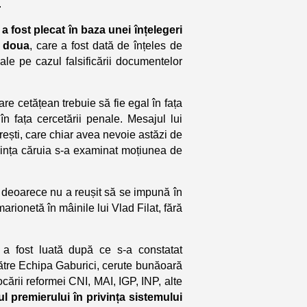
.
 a fost plecat în baza unei înțelegeri
a doua
, care a fost dată de înțeles de
ale pe cazul falsificării documentelor
are cetățean trebuie să fie egal în fața
în fața cercetării penale. Mesajul lui
rești, care chiar avea nevoie astăzi de
vința căruia s-a examinat moțiunea de
at deoarece nu a reușit să se impună în
marionetă în mâinile lui Vlad Filat, fără
a fost luată după ce s-a constatat
ătre Echipa Gaburici, cerute bunăoară
ocării reformei CNI, MAI, IGP, INP, alte
l premierului în privința sistemului