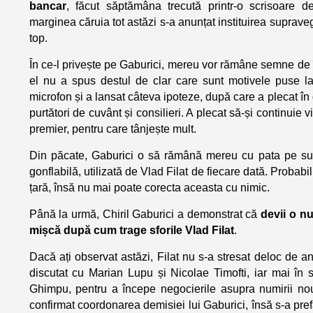
bancar
, făcut săptămâna trecută printr-o scrisoare 
marginea căruia tot astăzi s-a anunțat instituirea supraveg
top.
În ce-l privește pe Gaburici, mereu vor rămâne semne de 
el nu a spus destul de clar care sunt motivele puse la 
microfon și a lansat câteva ipoteze, după care a plecat 
purtători de cuvânt și consilieri. A plecat să-și continuie v
premier, pentru care tânjește mult.
Din păcate, Gaburici o să rămână mereu cu pata pe suf
gonflabilă, utilizată de Vlad Filat de fiecare dată. Probabi
țară, însă nu mai poate corecta aceasta cu nimic.
Până la urmă, Chiril Gaburici a demonstrat că
devii o nu
mișcă după cum trage sforile Vlad Filat
.
Dacă ați observat astăzi, Filat nu s-a stresat deloc de 
discutat cu Marian Lupu și Nicolae Timofti, iar mai în
Ghimpu, pentru a începe negocierile asupra numirii noul
confirmat coordonarea demisiei lui Gaburici, însă s-a prefă