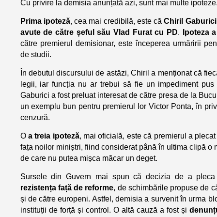
Cu privire la demisia anunțată azi, sunt mai multe ipoteze
Prima ipoteză
, cea mai credibilă, este că
Chiril Gaburici
avute de către șeful său Vlad Furat cu PD
.
Ipoteza 
către premierul demisionar, este începerea urmăririi pen
de studii.
În debutul discursului de astăzi, Chiril a menționat că fiec
legii, iar funcția nu ar trebui să fie un impediment pus 
Gaburici a fost preluat interesat de către presa de la Bucu
un exemplu bun pentru premierul lor Victor Ponta, în pri
cenzură.
O
a treia ipoteză
, mai oficială, este că premierul a plec
fața noilor miniștri, fiind considerat până în ultima clipă o 
de care nu putea mișca măcar un deget.
Sursele din Guvern mai spun că decizia de a pleca 
rezistența față de reforme
, de schimbările propuse de c
și de către europeni. Astfel, demisia a survenit în urma bl
instituții de forță și control. O altă cauză a fost și
denunțu