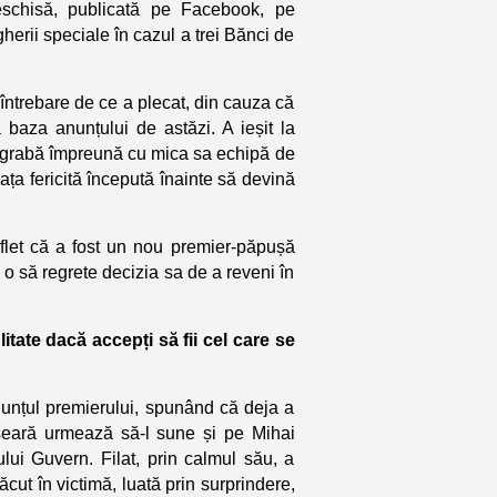
deschisă, publicată pe Facebook, pe
herii speciale în cazul a trei Bănci de
întrebare de ce a plecat, din cauza că
baza anunțului de astăzi. A ieșit la
în grabă împreună cu mica sa echipă de
iața fericită începută înainte să devină
let că a fost un nou premier-păpușă
l o să regrete decizia sa de a reveni în
litate dacă accepți să fii cel care se
anunțul premierului, spunând că deja a
 seară urmează să-l sune și pe Mihai
ui Guvern. Filat, prin calmul său, a
cut în victimă, luată prin surprindere,