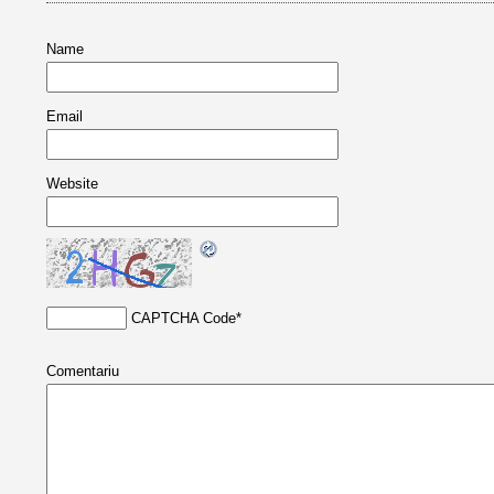
Name
Email
Website
CAPTCHA Code
*
Comentariu