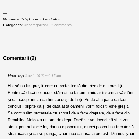
06. June 2015 by Corneliu Gandrabur
Categories:
Uncategorized
|
2 comments
Comentarii (2)
Victor
says
June 6, 2015 at 9:17 am
Hai să nu fim proștii care nu protestează din frica de a fi prostiți.
Pentru că dacă noi acum stăm și nu facem nimic ar însemna să stăm
și să acceptăm ca să fim conduși de hoți. Pe de altă parte să faci
concluzii pripite că și de data asta oamenii vor fi folosiți este greșit.
Să continuăm protestele cu scopul de a face dreptate, de a face din
Republica Moldova un stat de drept. Dacă se va dovedi că și ei vor
statul pentru binele lor, dar nu a poporului, atunci poporul nu trebuie să
stea acasă și să se plângă, ci din nou să iasă la protest. Din nou și din