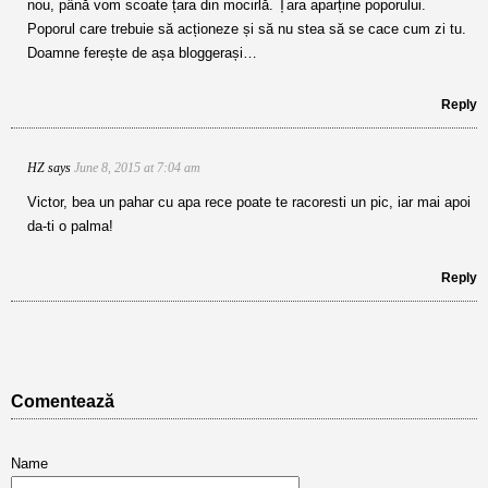
nou, până vom scoate țara din mocirlă. Țara aparține poporului.
Poporul care trebuie să acționeze și să nu stea să se cace cum zi tu.
Doamne ferește de așa bloggerași…
Reply
HZ
says
June 8, 2015 at 7:04 am
Victor, bea un pahar cu apa rece poate te racoresti un pic, iar mai apoi
da-ti o palma!
Reply
Comentează
Name