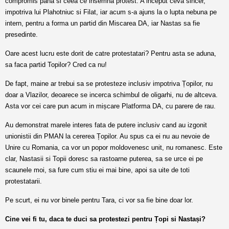
compromis pana si ceea ce insemna protest. A inceput ceva sincer,
impotriva lui Plahotniuc si Filat, iar acum s-a ajuns la o lupta nebuna pe
intern, pentru a forma un partid din Miscarea DA, iar Nastas sa fie
presedinte.
Oare acest lucru este dorit de catre protestatari? Pentru asta se aduna,
sa faca partid Topilor? Cred ca nu!
De fapt, maine ar trebui sa se protesteze inclusiv impotriva Țopilor, nu
doar a Vlazilor, deoarece se incerca schimbul de oligarhi, nu de altceva.
Asta vor cei care pun acum in mișcare Platforma DA, cu parere de rau.
Au demonstrat marele interes fata de putere inclusiv cand au izgonit
unionistii din PMAN la cererea Țopilor. Au spus ca ei nu au nevoie de
Unire cu Romania, ca vor un popor moldovenesc unit, nu romanesc. Este
clar, Nastasii si Topii doresc sa rastoarne puterea, sa se urce ei pe
scaunele moi, sa fure cum stiu ei mai bine, apoi sa uite de toti
protestatarii.
Pe scurt, ei nu vor binele pentru Tara, ci vor sa fie bine doar lor.
Cine vei fi tu, daca te duci sa protestezi pentru Țopi si Nastași?