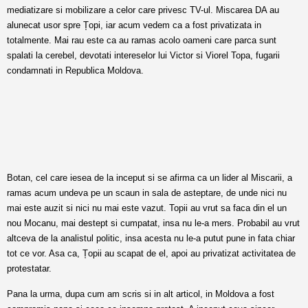
mediatizare si mobilizare a celor care privesc TV-ul. Miscarea DA au
alunecat usor spre Țopi, iar acum vedem ca a fost privatizata in
totalmente. Mai rau este ca au ramas acolo oameni care parca sunt
spalati la cerebel, devotati intereselor lui Victor si Viorel Topa, fugarii
condamnati in Republica Moldova.
Botan, cel care iesea de la inceput si se afirma ca un lider al Miscarii, a
ramas acum undeva pe un scaun in sala de asteptare, de unde nici nu
mai este auzit si nici nu mai este vazut. Topii au vrut sa faca din el un
nou Mocanu, mai destept si cumpatat, insa nu le-a mers. Probabil au vrut
altceva de la analistul politic, insa acesta nu le-a putut pune in fata chiar
tot ce vor. Asa ca, Țopii au scapat de el, apoi au privatizat activitatea de
protestatar.
Pana la urma, dupa cum am scris si in alt articol, in Moldova a fost