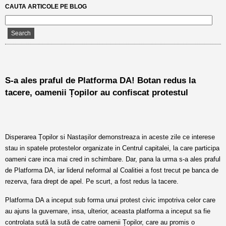
CAUTA ARTICOLE PE BLOG
S-a ales praful de Platforma DA! Botan redus la
tacere, oamenii Țopilor au confiscat protestul
Disperarea Țopilor si Nastașilor demonstreaza in aceste zile ce interese
stau in spatele protestelor organizate in Centrul capitalei, la care participa
oameni care inca mai cred in schimbare. Dar, pana la urma s-a ales praful
de Platforma DA, iar liderul neformal al Coalitiei a fost trecut pe banca de
rezerva, fara drept de apel. Pe scurt, a fost redus la tacere.
Platforma DA a inceput sub forma unui protest civic impotriva celor care
au ajuns la guvernare, insa, ulterior, aceasta platforma a inceput sa fie
controlata sută la sută de catre oamenii Țopilor, care au promis o