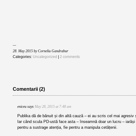
28. May 2015 by Corneliu Gandrabur
Categories:
Uncategorized
|
2 comments
Comentarii (2)
eniceu
says
May 28, 2015 at 7:48 am
Publika dă de bănuit și din altă cauză – ei au scris cel mai agresiv 
Iar când scula PD-ustă face asta – înseamnă doar un lucru – iarăși l
pentru a sustrage atenția, fie pentru a manipula cetățenii.