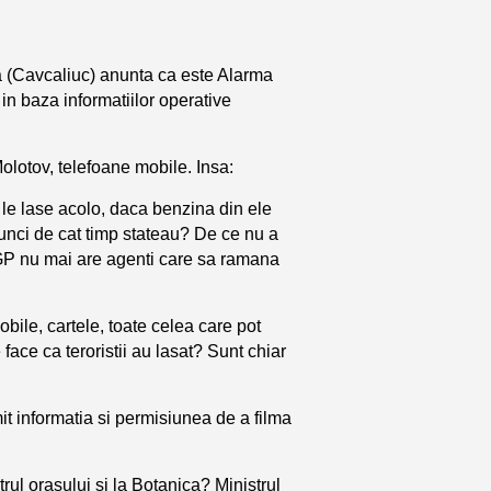
ia (Cavcaliuc) anunta ca este Alarma
in baza informatiilor operative
olotov, telefoane mobile. Insa:
 le lase acolo, daca benzina din ele
tunci de cat timp stateau? De ce nu a
GP nu mai are agenti care sa ramana
obile, cartele, toate celea care pot
ace ca teroristii au lasat? Sunt chiar
t informatia si permisiunea de a filma
trul orasului si la Botanica? Ministrul