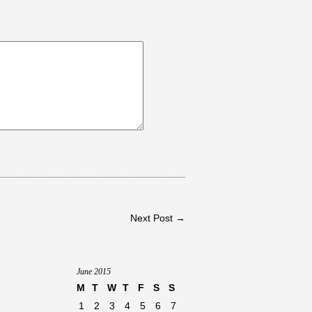
Next Post →
June 2015
M
T
W
T
F
S
S
1
2
3
4
5
6
7