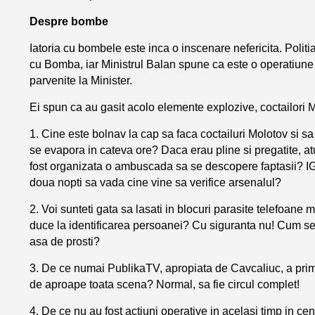
Despre bombe
Iatoria cu bombele este inca o inscenare nefericita. Polit
cu Bomba, iar Ministrul Balan spune ca este o operatiune 
parvenite la Minister.
Ei spun ca au gasit acolo elemente explozive, coctailori M
1. Cine este bolnav la cap sa faca coctailuri Molotov si sa
se evapora in cateva ore? Daca erau pline si pregatite, a
fost organizata o ambuscada sa se descopere faptasii? I
doua nopti sa vada cine vine sa verifice arsenalul?
2. Voi sunteti gata sa lasati in blocuri parasite telefoane m
duce la identificarea persoanei? Cu siguranta nu! Cum se f
asa de prosti?
3. De ce numai PublikaTV, apropiata de Cavcaliuc, a primi
de aproape toata scena? Normal, sa fie circul complet!
4. De ce nu au fost actiuni operative in acelasi timp in cen