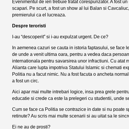
Evenimentul de ieri trebuie tratat corespunzator. A fost un 
scapari. Pe scurt, a fost un show al lui Balan si Cavcaliuc, 
premierului ca el lucreaza.
Despre teroristi
I-au “descoperit” si i-au expulzat urgent. De ce?
In aemenea cazuri se cauta in istoria faptasului, se face l
de unde a venit ultima oara, pentru a vedea daca persoan
internationala pentru savarsirea unor infractiuni. Cu atat 
Alianta care lupta impotriva Statului Islamic si chemati exp
Politia nu a facut nimic. Nu a fost facuta o ancheta normala
a fost un circ.
Aici apar mai multe intrebari logice, insa prea grele pentr
educatie si crede ca este la prelegeri cu studentii, unde se
Cum se face ca Politia se contrazice in date si nu poate 
retinute? Au scris mai multe scenarii si au uitat sa le sin
Ei ne au de prosti?