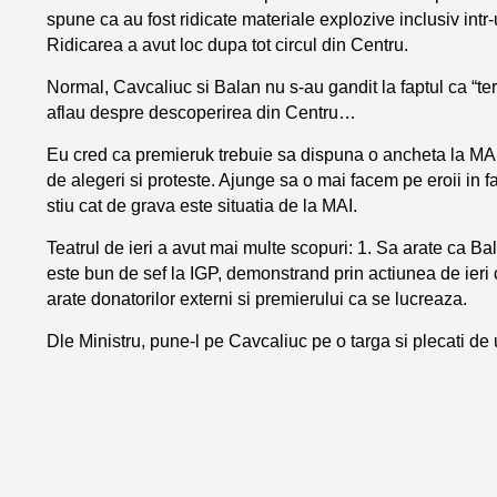
spune ca au fost ridicate materiale explozive inclusiv intr-
Ridicarea a avut loc dupa tot circul din Centru.
Normal, Cavcaliuc si Balan nu s-au gandit la faptul ca “te
aflau despre descoperirea din Centru…
Eu cred ca premieruk trebuie sa dispuna o ancheta la MAI 
de alegeri si proteste. Ajunge sa o mai facem pe eroii in fa
stiu cat de grava este situatia de la MAI.
Teatrul de ieri a avut mai multe scopuri: 1. Sa arate ca B
este bun de sef la IGP, demonstrand prin actiunea de ieri ca
arate donatorilor externi si premierului ca se lucreaza.
Dle Ministru, pune-l pe Cavcaliuc pe o targa si plecati de 