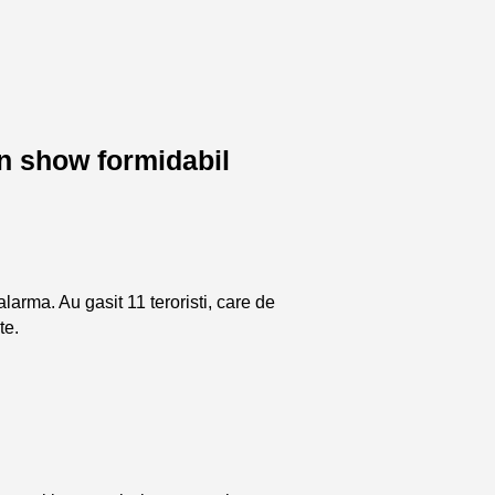
un show formidabil
e alarma. Au gasit 11 teroristi, care de
te.