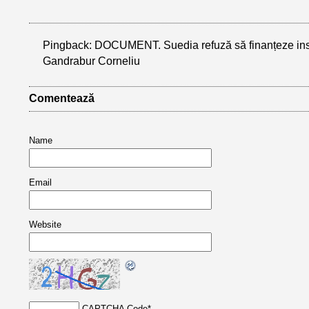
Pingback:
DOCUMENT. Suedia refuză să finanțeze inst
Gandrabur Corneliu
Comentează
Name
Email
Website
CAPTCHA Code
*