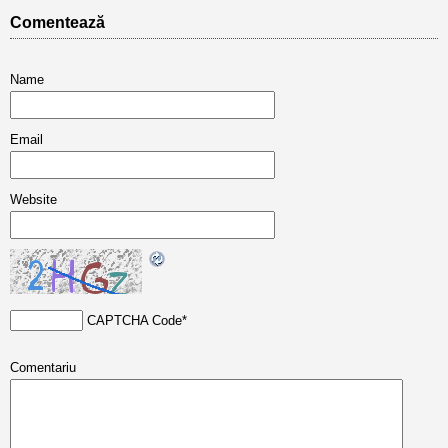
Comentează
Name
Email
Website
CAPTCHA Code
*
Comentariu