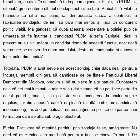
În schimb, au avut în sarcină să îndrepte imaginea lui Filat și a PLDM-lui,
șifonată greu conform ultimul sondaj efectuat pe țară. Probabil că Filat se
hrănește cu cifre mai bune, iar din această cauză a contribuit la
fabricarea sondajului de ieri, să pară mai serios și încă un concurent
politic viabil. Mă gândesc că după această prezentare a opiniei publice
urmează să fie înaintat și candidatul PLDM la șefia Capitalei, deși în
prezent nu au nici măcar un candidat demn de această funcție, doar dacă
vor aduce pe cineva din afara partidului, destul de carismatic și cunoscut
locuitorilor din capitală.
Totodată, PLDM a avut nevoie de acest sondaj, chiar dacă ireal, pentru a
încuraja membrii din țară să candideze de pe listele Partidului Liberal
Democrat din Moldova, precum și să nu plece în alte partide. Cunoaștem
deja că cei mai luminați la minte și-au dat seama că nu pot face parte din
acest partid șifonat și nu pot sta sub conducerea bufonului veșnic
orgolios, iar din această cauză ei pleacă în altă parte, ori candidează
independenți, mizând pe realizări, nu pe susținerea politică din partea unei
formațiuni care se află sub pragul electoral.
E clar. Filat vrea să mențină partidul prin sondaje false, amăgitoare. Nu
cred că este calea cea mai bună pentru a ține pe cineva în partid. De