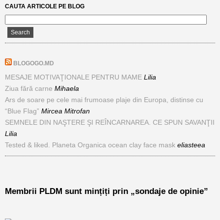
CAUTA ARTICOLE PE BLOG
BLOGOGO.MD
MESAJE MOTIVAŢIONALE PENTRU MAME
Lilia
Ziua fără carne
Mihaela
Ars de soare pe cele mai frumoase plaje din Europa, distinse cu
“Blue Flag”
Mircea Mitrofan
SEMNELE DIN NAŞTERE ŞI REÎNCARNAREA. CE SPUN SAVANŢII
Lilia
Tested & liked. Planeta Organica ocean clay face mask
eliasteea
Membrii PLDM sunt mințiți prin „sondaje de opinie”