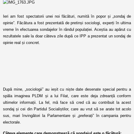
Ieri am fost spectatorii unei noi făcături, numită în popor și „sondaj de
opinie”. Făcătura a fost prezentată de pretinși sociologi, experți în ultima
vreme în efectuarea sondajelor în rândul populației. Aceștia au apărut cu
rezultatele sale la doar câteva zile după ce IPP a prezentat un sondaj de
opinie real și concret.
După mine, „sociologii” au ieșit cu niște date desenate special pentru a
spăla imaginea PLDM și a lui Filat, care este deja zdreanță conform
ultimelor informații. La fel, mă face să cred că au contribuit la acest
sondaj și cei din Partidul Socialiștilor, care au vrut să se arate tot acolo
sus, mari învingători la Parlamentare și „preferați” în campania pentru
electorale.
Câteva elemente care demonstrează că sondajul este o făcătură: