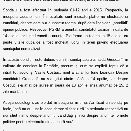
Sondajul a fost efectuat în perioada 01-12 aprilie 2015. Respectiv, la
începutul acestei luni. În rezultate sunt indicate platforme electorale și
candidați, despre care s-a cunoscut tocmai după data închiderii „sondării”
opiniei publice. Respectiv, PSRM a anunțat candidatul tocmai în data de
14 aprilie, iar Iurie Leancă a anunțat Platforma sa tocmai la 15 aprilie, cu
peste 5 zile după ce a fost încheiat lucrul în teren privind efectuarea
sondajului nominalizat.
În aceste condiții, este dubios cum în sondaj apare Zinaida Greceanîi în
calitate de candidat la Primărie, precum și cum se explică faptul că a
intrat tot acolo și Vasile Costiuc, noul aliat al lui Iurie Leancă? Despre
candidatul Greceanîi nu s-a știut nimic până la 14 aprilie, iar despre
Costiuc s-a aflat pe surse în seara de 13 aprilie, însă anunțat pe 15, 2
zile mai târziu.
Acești sociologi s-au pierdut în spațiu și în timp. Au făcut un sondaj pe
foaie, însă nu au luat în considerare și faptul că în perioada respectivă nu
s-a știut nimic despre anumiți candidați și nici despre anumite formule
politice pentru electorala din această vară.