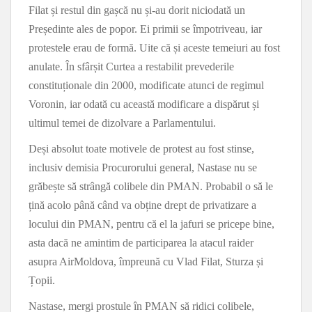
Filat și restul din gașcă nu și-au dorit niciodată un
Președinte ales de popor. Ei primii se împotriveau, iar
protestele erau de formă. Uite că și aceste temeiuri au fost
anulate. În sfârșit Curtea a restabilit prevederile
constituționale din 2000, modificate atunci de regimul
Voronin, iar odată cu această modificare a dispărut și
ultimul temei de dizolvare a Parlamentului.
Deși absolut toate motivele de protest au fost stinse,
inclusiv demisia Procurorului general, Nastase nu se
grăbește să strângă colibele din PMAN. Probabil o să le
țină acolo până când va obține drept de privatizare a
locului din PMAN, pentru că el la jafuri se pricepe bine,
asta dacă ne amintim de participarea la atacul raider
asupra AirMoldova, împreună cu Vlad Filat, Sturza și
Țopii.
Nastase, mergi prostule în PMAN să ridici colibele,