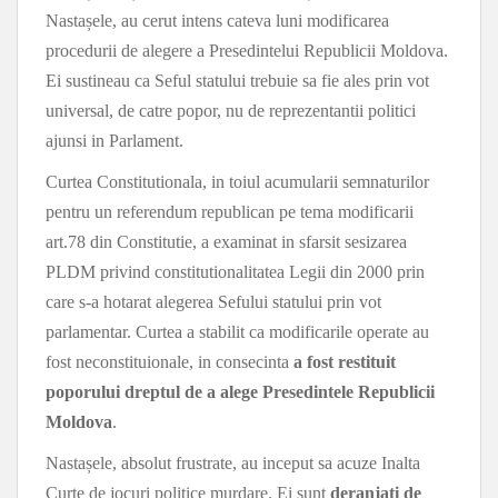
Nastașele, au cerut intens cateva luni modificarea
procedurii de alegere a Presedintelui Republicii Moldova.
Ei sustineau ca Seful statului trebuie sa fie ales prin vot
universal, de catre popor, nu de reprezentantii politici
ajunsi in Parlament.
Curtea Constitutionala, in toiul acumularii semnaturilor
pentru un referendum republican pe tema modificarii
art.78 din Constitutie, a examinat in sfarsit sesizarea
PLDM privind constitutionalitatea Legii din 2000 prin
care s-a hotarat alegerea Sefului statului prin vot
parlamentar. Curtea a stabilit ca modificarile operate au
fost neconstituionale, in consecinta
a fost restituit
poporului dreptul de a alege Presedintele Republicii
Moldova
.
Nastașele, absolut frustrate, au inceput sa acuze Inalta
Curte de jocuri politice murdare. Ei sunt
deranjati de