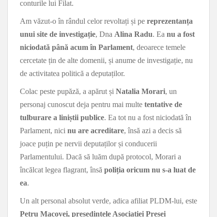
conturile lui Filat.
Am văzut-o în rândul celor revoltați și pe
reprezentanța
unui site de investigație
, Dna
Alina Radu
. Ea
nu a fost
niciodată până acum în Parlament
, deoarece temele
cercetate țin de alte domenii, și anume de investigație, nu
de activitatea politică a deputaților.
Colac peste pupăză, a apărut și
Natalia Morari
, un
personaj cunoscut deja pentru mai multe
tentative de
tulburare a liniștii publice
. Ea tot nu a fost niciodată în
Parlament, nici
nu are acreditare
, însă azi a decis să
joace puțin pe nervii deputaților și conducerii
Parlamentului. Dacă să luăm după protocol, Morari a
încălcat legea flagrant, însă
poliția oricum nu s-a luat de
ea
.
Un alt personal absolut verde, adica afiliat PLDM-lui, este
Petru Macovei, președintele Asociației Presei