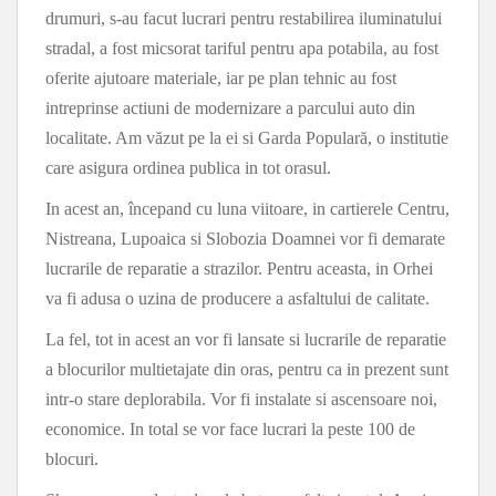
drumuri, s-au facut lucrari pentru restabilirea iluminatului
stradal, a fost micsorat tariful pentru apa potabila, au fost
oferite ajutoare materiale, iar pe plan tehnic au fost
intreprinse actiuni de modernizare a parcului auto din
localitate. Am văzut pe la ei si Garda Populară, o institutie
care asigura ordinea publica in tot orasul.
In acest an, începand cu luna viitoare, in cartierele Centru,
Nistreana, Lupoaica si Slobozia Doamnei vor fi demarate
lucrarile de reparatie a strazilor. Pentru aceasta, in Orhei
va fi adusa o uzina de producere a asfaltului de calitate.
La fel, tot in acest an vor fi lansate si lucrarile de reparatie
a blocurilor multietajate din oras, pentru ca in prezent sunt
intr-o stare deplorabila. Vor fi instalate si ascensoare noi,
economice. In total se vor face lucrari la peste 100 de
blocuri.