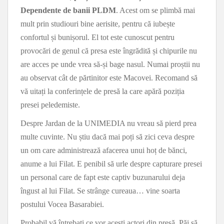
Dependente de banii PLDM
. Acest om se plimbă mai
mult prin studiouri bine aerisite, pentru că iubește
confortul și bunișorul. El tot este cunoscut pentru
provocări de genul că presa este îngrădită și chipurile nu
are acces pe unde vrea să-și bage nasul. Numai proștii nu
au observat cât de părtinitor este Macovei. Recomand să
vă uitați la conferințele de presă la care apără poziția
presei peledemiste.
Despre Jardan de la UNIMEDIA nu vreau să pierd prea
multe cuvinte. Nu știu dacă mai poți să zici ceva despre
un om care administrează afacerea unui hoț de bănci,
anume a lui Filat. E penibil să urle despre capturare presei
un personal care de fapt este captiv buzunarului deja
îngust al lui Filat. Se strânge cureaua… vine soarta
postului Vocea Basarabiei.
Probabil vă întrebați ce vor acești actori din presă. Păi să