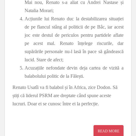
Mai nou, Renato s-a aliat cu Andrei Nastase și
Natalia Morari;
Acțiunile lui Renato duc la destabilizarea situației
de pe flancul stâng al politicii de pe Bâc, iar acest
joc este destul de periculos pentru partidele aflate
pe acest mal. Renato înțelege riscurile, dar
supărările personale nu-l lasă în pace să gândească
lucid. Stare de afect;
Acuzațiile nefondate devin deja cartea de vizită a
balabolului politic de la Fălești.
Renato Usatîi va fi balabol și în Africa, zice Dodon. Să
știți că liderul PSRM are dreptate când spune aceste
lucruri. Doar ei se cunosc între ei la perfecție.
READ MORE