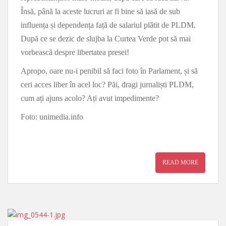
Însă, până la aceste lucruri ar fi bine să iasă de sub
influența și dependența față de salariul plătit de PLDM.
După ce se dezic de slujba la Curtea Verde pot să mai
vorbească despre libertatea presei!
Apropo, oare nu-i penibil să faci foto în Parlament, și să
ceri acces liber în acel loc? Păi, dragi jurnaliști PLDM,
cum ați ajuns acolo? Ați avut impedimente?
Foto: unimedia.info
READ MORE