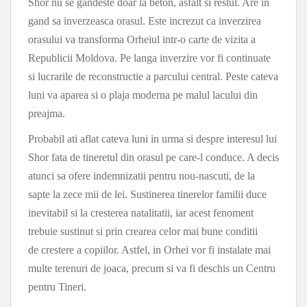
Shor nu se gandeste doar la beton, asfalt si restul. Are in
gand sa inverzeasca orasul. Este increzut ca inverzirea
orasului va transforma Orheiul intr-o carte de vizita a
Republicii Moldova. Pe langa inverzire vor fi continuate
si lucrarile de reconstructie a parcului central. Peste cateva
luni va aparea si o plaja moderna pe malul lacului din
preajma.
Probabil ati aflat cateva luni in urma si despre interesul lui
Shor fata de tineretul din orasul pe care-l conduce. A decis
atunci sa ofere indemnizatii pentru nou-nascuti, de la
sapte la zece mii de lei. Sustinerea tinerelor familii duce
inevitabil si la cresterea natalitatii, iar acest fenoment
trebuie sustinut si prin crearea celor mai bune conditii
de crestere a copiilor. Astfel, in Orhei vor fi instalate mai
multe terenuri de joaca, precum si va fi deschis un Centru
pentru Tineri.