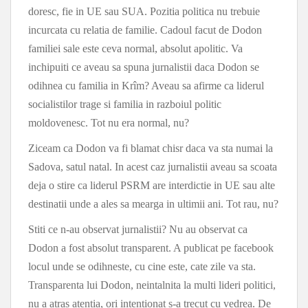
doresc, fie in UE sau SUA. Pozitia politica nu trebuie
incurcata cu relatia de familie. Cadoul facut de Dodon
familiei sale este ceva normal, absolut apolitic. Va
inchipuiti ce aveau sa spuna jurnalistii daca Dodon se
odihnea cu familia in Krîm? Aveau sa afirme ca liderul
socialistilor trage si familia in razboiul politic
moldovenesc. Tot nu era normal, nu?
Ziceam ca Dodon va fi blamat chisr daca va sta numai la
Sadova, satul natal. In acest caz jurnalistii aveau sa scoata
deja o stire ca liderul PSRM are interdictie in UE sau alte
destinatii unde a ales sa mearga in ultimii ani. Tot rau, nu?
Stiti ce n-au observat jurnalistii? Nu au observat ca
Dodon a fost absolut transparent. A publicat pe facebook
locul unde se odihneste, cu cine este, cate zile va sta.
Transparenta lui Dodon, neintalnita la multi lideri politici,
nu a atras atentia, ori intentionat s-a trecut cu vedrea. De