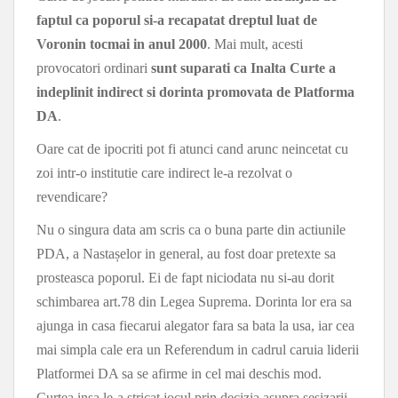
faptul ca poporul si-a recapatat dreptul luat de
Voronin tocmai in anul 2000
. Mai mult, acesti
provocatori ordinari
sunt suparati ca Inalta Curte a
indeplinit indirect si dorinta promovata de Platforma
DA
.
Oare cat de ipocriti pot fi atunci cand arunc neincetat cu
zoi intr-o institutie care indirect le-a rezolvat o
revendicare?
Nu o singura data am scris ca o buna parte din actiunile
PDA, a Nastașelor in general, au fost doar pretexte sa
prosteasca poporul. Ei de fapt niciodata nu si-au dorit
schimbarea art.78 din Legea Suprema. Dorinta lor era sa
ajunga in casa fiecarui alegator fara sa bata la usa, iar cea
mai simpla cale era un Referendum in cadrul caruia liderii
Platformei DA sa se afirme in cel mai deschis mod.
Curtea insa le-a stricat jocul prin decizia asupra sesizarii