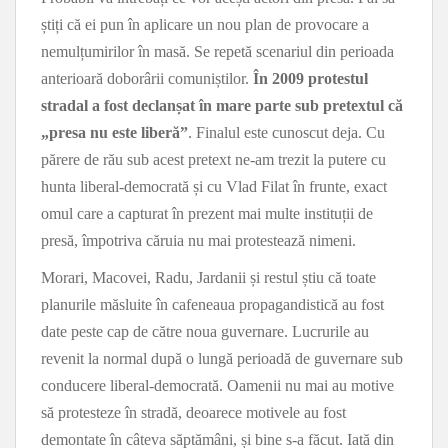
știți că ei pun în aplicare un nou plan de provocare a
nemulțumirilor în masă. Se repetă scenariul din perioada
anterioară doborârii comuniștilor.
În 2009 protestul
stradal a fost declanșat în mare parte sub pretextul că
„presa nu este liberă”
. Finalul este cunoscut deja. Cu
părere de rău sub acest pretext ne-am trezit la putere cu
hunta liberal-democrată și cu Vlad Filat în frunte, exact
omul care a capturat în prezent mai multe instituții de
presă, împotriva căruia nu mai protestează nimeni.
Morari, Macovei, Radu, Jardanii și restul știu că toate
planurile măsluite în cafeneaua propagandistică au fost
date peste cap de către noua guvernare. Lucrurile au
revenit la normal după o lungă perioadă de guvernare sub
conducere liberal-democrată. Oamenii nu mai au motive
să protesteze în stradă, deoarece motivele au fost
demontate în câteva săptămâni, și bine s-a făcut. Iată din