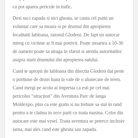
ca pot aparea pericole in trafic.
Desi nu-i zapada si nici gheata, se cauta cel putin un
voluntar care sa moara si pe drumul din apropierea
localitatii Iabloana, raionul Glodeni. De fapt un autocar
intreg cu victime ar fi mai potrivit. Poate moartea a 10-30
de oameni poate sa atraga in sfarsit si atentia autoritatilor
asupra starii drumului din apropierea satului.
Cand te apropii de Iabloana din directia Glodeni dai peste
o portiune de drum luata la vale de o alunecare de teren.
Cand mergi pe acolo ai impresia ca esti pe cel mai
pericolus “atracțion” din Aventura Parc de langa
Moldexpo, plus ca este gratis si nu trebuie sa stai in rand
pentru a te clatina in zece parti cu toata masina. Celor din
autocare este mai vesel. Toata aventura se petrece inclusiv
iarna, mai ales cand este gheata sau zapada.