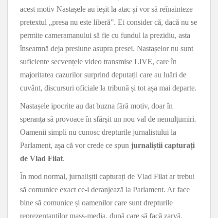
acest motiv Nastașele au ieșit la atac și vor să reînainteze
pretextul „presa nu este liberă”. Ei consider că, dacă nu se
permite cameramanului să fie cu fundul la prezidiu, asta
înseamnă deja presiune asupra presei. Nastașelor nu sunt
suficiente secvențele video transmise LIVE, care în
majoritatea cazurilor surprind deputații care au luări de
cuvânt, discursuri oficiale la tribună și tot așa mai departe.
Nastașele ipocrite au dat buzna fără motiv, doar în
speranța să provoace în sfârșit un nou val de nemulțumiri.
Oamenii simpli nu cunosc drepturile jurnalistului la
Parlament, așa că vor crede ce spun
jurnaliștii capturați
de Vlad Filat
.
În mod normal, jurnaliștii capturați de Vlad Filat ar trebui
să comunice exact ce-i deranjează la Parlament. Ar face
bine să comunice și oamenilor care sunt drepturile
reprezentanților mass-media, după care să facă zarvă.