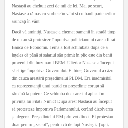
Nastașii au cheltuit zeci de mii de lei. Mai pe scurt,
Nastase a rămas cu vorbele în vânt și cu banii partenerilor
aruncați în vânt.
Dacă vă amintiți, Nastase a chemat oamenii în stradă timp
de un an să protesteze împotriva politicianului care a furat
Banca de Economii. Tema a fost schimbată după ce a
înțeles că până și salariul său primit în plic este din banii
proveniți din buzunarul BEM. Ulterior Nastase a început
să strige împotriva Guvernului. Ei bine, Guvernul a căzut
din cauza arestării președintelui PLDM. Era inadmisibil
ca reprezentanții unui partid cu președinte corupt să
rămână la putere. Ce schimba doar arestul aplicat în
privința lui Filat? Nimic! După arest Nastașii au început
să protesteze împotriva Parlamentului, cerând dizolvarea
și alegerea Președintelui RM prin vot direct. Ei protestau
doar pentru „zaciot”, pentru că de fapt Nastașii, Țopii,