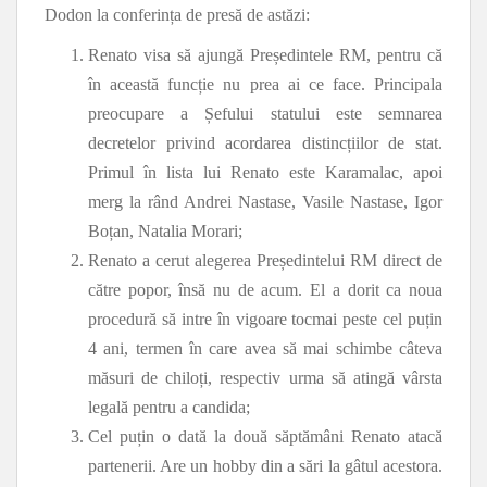
Dodon la conferința de presă de astăzi:
Renato visa să ajungă Președintele RM, pentru că
în această funcție nu prea ai ce face. Principala
preocupare a Șefului statului este semnarea
decretelor privind acordarea distincțiilor de stat.
Primul în lista lui Renato este Karamalac, apoi
merg la rând Andrei Nastase, Vasile Nastase, Igor
Boțan, Natalia Morari;
Renato a cerut alegerea Președintelui RM direct de
către popor, însă nu de acum. El a dorit ca noua
procedură să intre în vigoare tocmai peste cel puțin
4 ani, termen în care avea să mai schimbe câteva
măsuri de chiloți, respectiv urma să atingă vârsta
legală pentru a candida;
Cel puțin o dată la două săptămâni Renato atacă
partenerii. Are un hobby din a sări la gâtul acestora.