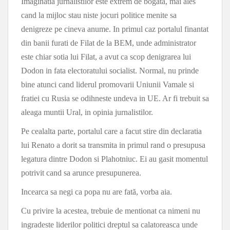
Imaginatia jurnalistilor este extrem de bogata, mai ales
cand la mijloc stau niste jocuri politice menite sa
denigreze pe cineva anume. In primul caz portalul finantat
din banii furati de Filat de la BEM, unde administrator
este chiar sotia lui Filat, a avut ca scop denigrarea lui
Dodon in fata electoratului socialist. Normal, nu prinde
bine atunci cand liderul promovarii Uniunii Vamale si
fratiei cu Rusia se odihneste undeva in UE. Ar fi trebuit sa
aleaga muntii Ural, in opinia jurnalistilor.
Pe cealalta parte, portalul care a facut stire din declaratia
lui Renato a dorit sa transmita in primul rand o presupusa
legatura dintre Dodon si Plahotniuc. Ei au gasit momentul
potrivit cand sa arunce presupunerea.
Incearca sa negi ca popa nu are fată, vorba aia.
Cu privire la acestea, trebuie de mentionat ca nimeni nu
ingradeste liderilor politici dreptul sa calatoreasca unde