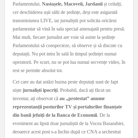
Parlamentului.
Nastașele, Macoveii, Jardanii
și ceilalți,
cer deschiderea ușii sălii de ședințe, deși este asigurată
transmisiunea LIVE, iar jurnaliștii pot solicita oricărui
parlamentar să vină în sala special amenajată pentru presă.
Mai mult, fiecare jurnalist are voie să asiste la ședințe
Parlamentului să conspecteze, să observe și să discute cu
deputații. Nu pot intra în sală în timpul ședinței numai
operatorii. Pe scurt, nu se pot lua numai secvențe video, în
rest se permite absolut tot.
Cei care au dat astăzi buzna peste deputați sunt de fapt
niște
jurnaliști ipocriți
. Probabil, dacă ați făcut un
inventar, ați observat că
au „protestat” anume
reprezentanții posturilor TV și portalurilor finanțate
din banii jefuiți de la Banca de Economii
. De la
eveniment au lipsit doar jurnaliștii de la Vocea Basarabiei,
deoarece acest post s-a închis după ce CNA a sechestrat